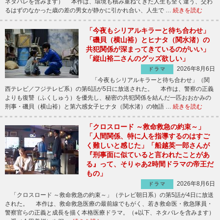
ネタバレを含みます） 本作は、環境も積み重ねてきた人生も全く違う、交わ
るはずのなかった歳の差の男女が静かに引かれ合い、人生で …
続きを読む
「今夜もシリアルキラーと待ち合わせ」
「磯貝（横山裕）とヒナタ（関水渚）の
共犯関係が深まってきているのがいい」
「縦山裕二さんのグッズ欲しい」
2026年8月6日
ドラマ
「今夜もシリアルキラーと待ち合わせ」（関
西テレビ／フジテレビ系）の第6話が5日に放送された。 本作は、警察の正義
よりも復讐（ふくしゅう）を優先し、秘密の共犯関係を結んだ一匹おおかみの
刑事・磯貝（横山裕）と第六感女子ヒナタ（関水渚）の物語 …
続きを読む
「クロスロード ～救命救急の約束～」
「人間関係、特に人を指導するのはすご
く難しいと感じた」「船越英一郎さんが
『刑事面に似ていると言われたことがあ
る』って、そりゃあ2時間ドラマの帝王だ
もの」
2026年8月6日
ドラマ
「クロスロード ～救命救急の約束～」（テレビ朝日系）の第5話が4日に放送
された。 本作は、救命救急医療の最前線でもがく、若き救命医・救急隊員・
警察官らの正義と成長を描く本格医療ドラマ。（※以下、ネタバレを含みます）