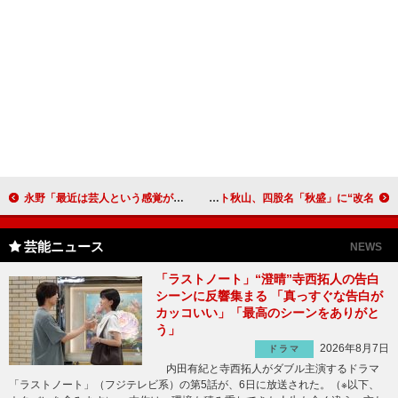
永野「最近は芸人という感覚がない」 “一発屋”回避、次は「文化人枠」？
大相撲の「遠藤と間違われた」 ロバート秋山、四股名「秋盛」に“改名”？
芸能ニュース
NEWS
「ラストノート」“澄晴”寺西拓人の告白
シーンに反響集まる 「真っすぐな告白が
カッコいい」「最高のシーンをありがと
う」
2026年8月7日
ドラマ
内田有紀と寺西拓人がダブル主演するドラマ
「ラストノート」（フジテレビ系）の第5話が、6日に放送された。（※以下、