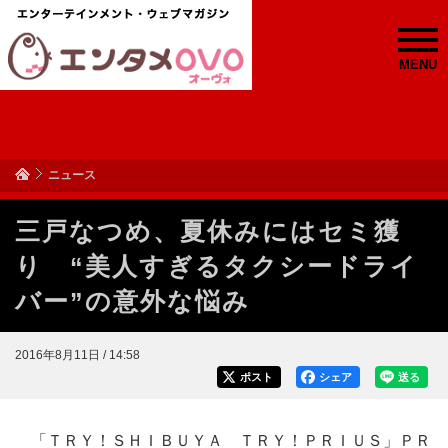
MENU
ニュース
三戸なつめ、夏休みにはセミ獲
り “美人すぎるタクシードライ
バー”の意外な悩み
2016年8月11日 / 14:58
ポスト
シェア
送る
「ＴＲＹ！ＳＨＩＢＵＹＡ ＴＲＹ！ＰＲＩＵＳ」ＰＲ