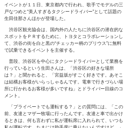
イベントが１１日、東京都内で行われ、歌手でモデルの三
戸なつめと“美人すぎるタクシードライバー”として話題の
生田佳那さんほかが登場した。
渋谷区観光協会は、国内外の人たちに渋谷区の潜在的な
スポットをＰＲするために、トヨタとコラボレーションし
て、渋谷の街を白と黒の“チェッカー柄のプリウス”に無料
で試乗できるイベントを主催する。
普段、渋谷区を中心にタクシードライバーとして業務を
行っているという生田さんは、「渋谷区の好きな場所
は？」と聞かれると、「宮益坂がすごく好きです。あそこ
は結構お客様がいらっしゃるんです。電車で行きづらい場
所に行かれるお客様が多いですね」とドライバー目線のコ
メント。
「プライベートでも運転する？」との質問には、「この
前、友達とマザー牧場に行ったんです。友達と車で出かけ
るときは、何も言わずに私が運転席に入れられて、いつも
私が運転です。たまには助手席に乗りたいんですけど…」