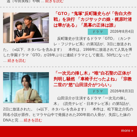
遥（今田美桜）や桐 …
続きを読む
「GTO」“鬼塚”反町隆史らが「告白大作
戦」を決行 「カジサックの娘・梶原叶渚
は華がある」「黒幕の正体は誰」
2026年8月4日
ドラマ
反町隆史が主演するドラマ「GTO」（カンテ
レ・フジテレビ系）の第3話が、3日に放送され
た。（※以下、ネタバレを含みます） 本作は、1998年に放送されて人気を博
した学園ドラマ「GTO」が28年ぶりに連続ドラマとして復活。50代になった“
…
続きを読む
「一次元の挿し木」“唯”白石聖の正体が
判明し騒然 「車椅子だったよね」「宗教
二世の“悠”山田涼介がつらい」
2026年8月3日
ドラマ
山田涼介が主演するドラマ「一次元の挿し
木」（読売テレビ・日本テレビ系）の第5話が、
2日に放送された。（※以下、ネタバレを含みます） 本作は、松下龍之介氏の
同名小説が原作。ヒマラヤ山中で発掘された200年前の人骨が、失踪した妹の
DNAと完 …
続きを読む
more »