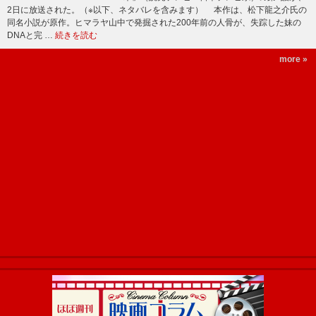
2日に放送された。（※以下、ネタバレを含みます） 本作は、松下龍之介氏の
同名小説が原作。ヒマラヤ山中で発掘された200年前の人骨が、失踪した妹の
DNAと完 …
続きを読む
more »