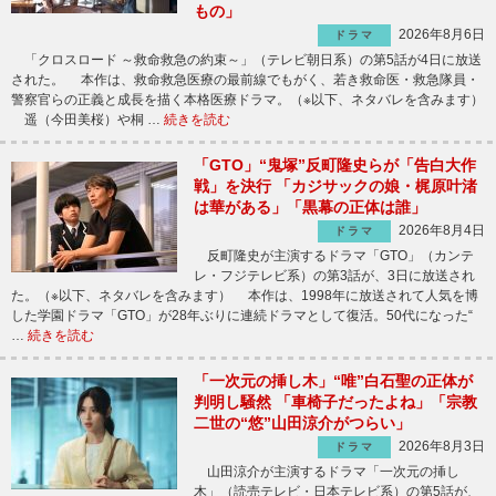
もの」
2026年8月6日
ドラマ
「クロスロード ～救命救急の約束～」（テレビ朝日系）の第5話が4日に放送
された。 本作は、救命救急医療の最前線でもがく、若き救命医・救急隊員・
警察官らの正義と成長を描く本格医療ドラマ。（※以下、ネタバレを含みます）
遥（今田美桜）や桐 …
続きを読む
「GTO」“鬼塚”反町隆史らが「告白大作
戦」を決行 「カジサックの娘・梶原叶渚
は華がある」「黒幕の正体は誰」
2026年8月4日
ドラマ
反町隆史が主演するドラマ「GTO」（カンテ
レ・フジテレビ系）の第3話が、3日に放送され
た。（※以下、ネタバレを含みます） 本作は、1998年に放送されて人気を博
した学園ドラマ「GTO」が28年ぶりに連続ドラマとして復活。50代になった“
…
続きを読む
「一次元の挿し木」“唯”白石聖の正体が
判明し騒然 「車椅子だったよね」「宗教
二世の“悠”山田涼介がつらい」
2026年8月3日
ドラマ
山田涼介が主演するドラマ「一次元の挿し
木」（読売テレビ・日本テレビ系）の第5話が、