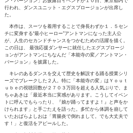
ン・バージョン」お披露目イベントが１０日、東京都内で
行われ、ダンスユニット・エグスプロージョンが出席し
た。
本作は、スーツを着用することで身長わずか１．５セン
チに変身する“最小ヒーロー”アントマンになった主人公
が、人生のセカンドチャンスをつかむための活躍を描く。
この日は、 最強応援ダンサーに就任したエグスプロージ
ョンがアントマンにちなんだ「本能寺の変／アントマン・
バージョン」を披露した。
キレのあるダンスを交えて歴史を解説する踊る授業シリ
ーズでブレークした２人。特に「本能寺の変」はＹｏｕｔ
ｕｂｅの視聴回数が２７０３万回を超える人気ぶりで、ま
ちゃあきは「最近本当に実感があります。こうしてイベン
トに呼んでもらったり、『娘が踊ってますよ！』と声をか
けられます」と手ごたえを語った。多忙から体調を崩して
いたおばらよしおは「胃腸炎で倒れまして。でも大丈夫で
す！」と復活をアピールした。