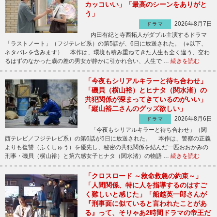
カッコいい」「最高のシーンをありがと
う」
2026年8月7日
ドラマ
内田有紀と寺西拓人がダブル主演するドラマ
「ラストノート」（フジテレビ系）の第5話が、6日に放送された。（※以下、
ネタバレを含みます） 本作は、環境も積み重ねてきた人生も全く違う、交わ
るはずのなかった歳の差の男女が静かに引かれ合い、人生で …
続きを読む
「今夜もシリアルキラーと待ち合わせ」
「磯貝（横山裕）とヒナタ（関水渚）の
共犯関係が深まってきているのがいい」
「縦山裕二さんのグッズ欲しい」
2026年8月6日
ドラマ
「今夜もシリアルキラーと待ち合わせ」（関
西テレビ／フジテレビ系）の第6話が5日に放送された。 本作は、警察の正義
よりも復讐（ふくしゅう）を優先し、秘密の共犯関係を結んだ一匹おおかみの
刑事・磯貝（横山裕）と第六感女子ヒナタ（関水渚）の物語 …
続きを読む
「クロスロード ～救命救急の約束～」
「人間関係、特に人を指導するのはすご
く難しいと感じた」「船越英一郎さんが
『刑事面に似ていると言われたことがあ
る』って、そりゃあ2時間ドラマの帝王だ