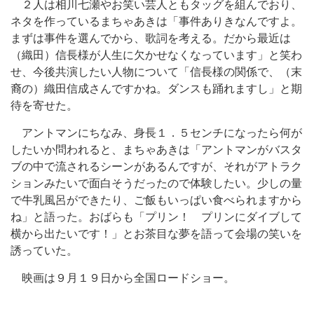
２人は相川七瀬やお笑い芸人ともタッグを組んでおり、
ネタを作っているまちゃあきは「事件ありきなんですよ。
まずは事件を選んでから、歌詞を考える。だから最近は
（織田）信長様が人生に欠かせなくなっています」と笑わ
せ、今後共演したい人物について「信長様の関係で、（末
裔の）織田信成さんですかね。ダンスも踊れますし」と期
待を寄せた。
アントマンにちなみ、身長１．５センチになったら何が
したいか問われると、まちゃあきは「アントマンがバスタ
ブの中で流されるシーンがあるんですが、それがアトラク
ションみたいで面白そうだったので体験したい。少しの量
で牛乳風呂ができたり、ご飯もいっぱい食べられますから
ね」と語った。おばらも「プリン！ プリンにダイブして
横から出たいです！」とお茶目な夢を語って会場の笑いを
誘っていた。
映画は９月１９日から全国ロードショー。