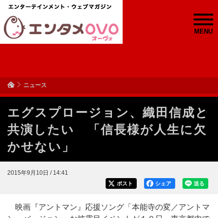
MENU
ニュース
エグスプロージョン、織田信成と
共演したい 「信長様が人生に欠
かせない」
2015年9月10日 / 14:41
ポスト
シェア
送る
映画『アントマン』応援ソング「本能寺の変／アントマ