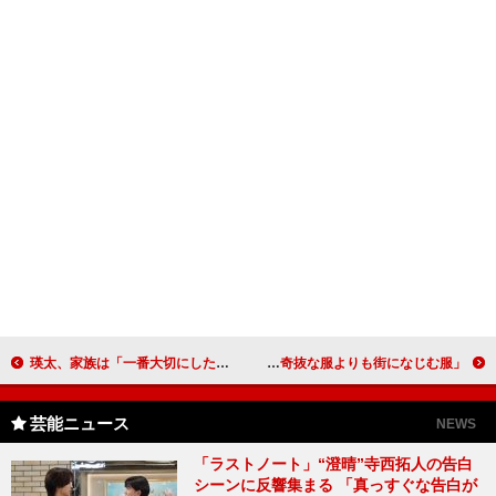
瑛太、家族は「一番大切にしたいもの」 １５年以内に大河か朝ドラ主役に意欲
又吉直樹、服の好みの変化を語る 最近は「奇抜な服よりも街になじむ服」
芸能ニュース
NEWS
「ラストノート」“澄晴”寺西拓人の告白
シーンに反響集まる 「真っすぐな告白が