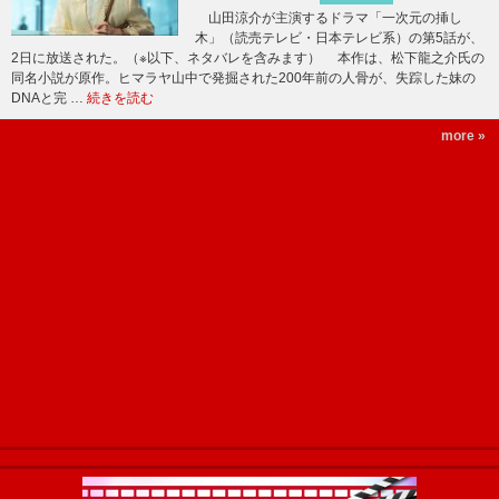
山田涼介が主演するドラマ「一次元の挿し
木」（読売テレビ・日本テレビ系）の第5話が、
2日に放送された。（※以下、ネタバレを含みます） 本作は、松下龍之介氏の
同名小説が原作。ヒマラヤ山中で発掘された200年前の人骨が、失踪した妹の
DNAと完 …
続きを読む
more »