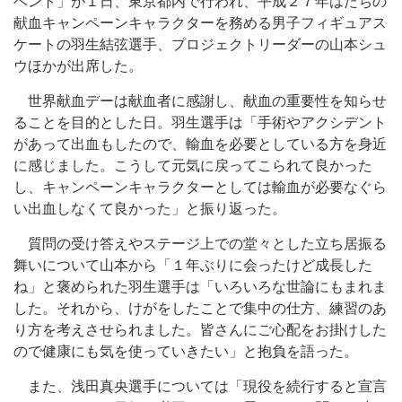
ベント」が１日、東京都内で行われ、平成２７年はたちの
献血キャンペーンキャラクターを務める男子フィギュアス
ケートの羽生結弦選手、プロジェクトリーダーの山本シュ
ウほかが出席した。
世界献血デーは献血者に感謝し、献血の重要性を知らせ
ることを目的とした日。羽生選手は「手術やアクシデント
があって出血もしたので、輸血を必要としている方を身近
に感じました。こうして元気に戻ってこられて良かった
し、キャンペーンキャラクターとしては輸血が必要なぐら
い出血しなくて良かった」と振り返った。
質問の受け答えやステージ上での堂々とした立ち居振る
舞いについて山本から「１年ぶりに会ったけど成長した
ね」と褒められた羽生選手は「いろいろな世論にもまれま
した。それから、けがをしたことで集中の仕方、練習のあ
り方を考えさせられました。皆さんにご心配をお掛けした
ので健康にも気を使っていきたい」と抱負を語った。
また、浅田真央選手については「現役を続行すると宣言