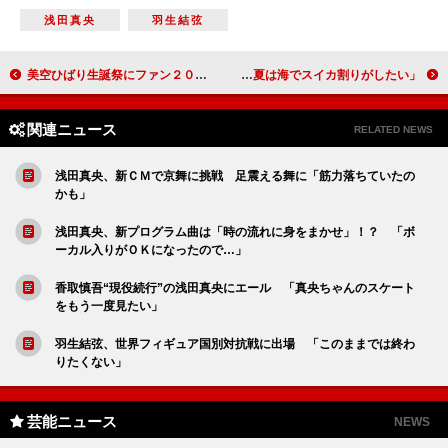
浅田真央
羽生結弦
美空ひばり生誕祭にファン２０００人 日比谷公会堂休止前最後の開催
佐々木希、渡部との熱愛質問に笑顔 「今年の夏は海でスイカ割りがしたい」
関連ニュース
RELATED NEWS
浅田真央、新ＣＭで京舞に挑戦 足震える舞に「筋力落ちていたの
かも」
浅田真央、新プログラム曲は「時の流れに身をまかせ」！？ 「ボ
ーカル入りがＯＫになったので…」
香取慎吾“現役続行”の浅田真央にエール 「真央ちゃんのスケート
をもう一度見たい」
羽生結弦、世界フィギュア国別対抗戦に出場 「このままでは終わ
りたくない」
芸能ニュース
NEWS