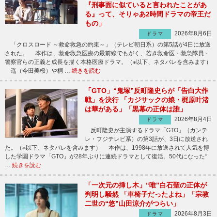
『刑事面に似ていると言われたことがあ
る』って、そりゃあ2時間ドラマの帝王だ
もの」
2026年8月6日
ドラマ
「クロスロード ～救命救急の約束～」（テレビ朝日系）の第5話が4日に放送
された。 本作は、救命救急医療の最前線でもがく、若き救命医・救急隊員・
警察官らの正義と成長を描く本格医療ドラマ。（※以下、ネタバレを含みます）
遥（今田美桜）や桐 …
続きを読む
「GTO」“鬼塚”反町隆史らが「告白大作
戦」を決行 「カジサックの娘・梶原叶渚
は華がある」「黒幕の正体は誰」
2026年8月4日
ドラマ
反町隆史が主演するドラマ「GTO」（カンテ
レ・フジテレビ系）の第3話が、3日に放送され
た。（※以下、ネタバレを含みます） 本作は、1998年に放送されて人気を博
した学園ドラマ「GTO」が28年ぶりに連続ドラマとして復活。50代になった“
…
続きを読む
「一次元の挿し木」“唯”白石聖の正体が
判明し騒然 「車椅子だったよね」「宗教
二世の“悠”山田涼介がつらい」
2026年8月3日
ドラマ