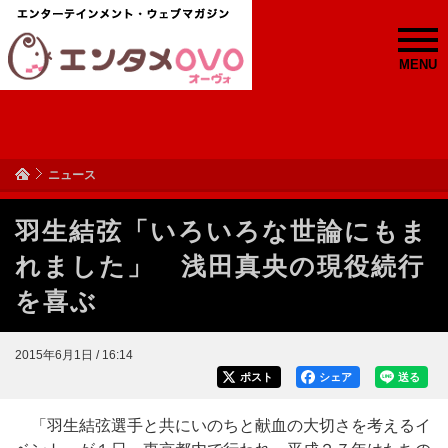
MENU
ニュース
羽生結弦「いろいろな世論にもま
れました」 浅田真央の現役続行
を喜ぶ
2015年6月1日 / 16:14
ポスト
シェア
送る
「羽生結弦選手と共にいのちと献血の大切さを考えるイ