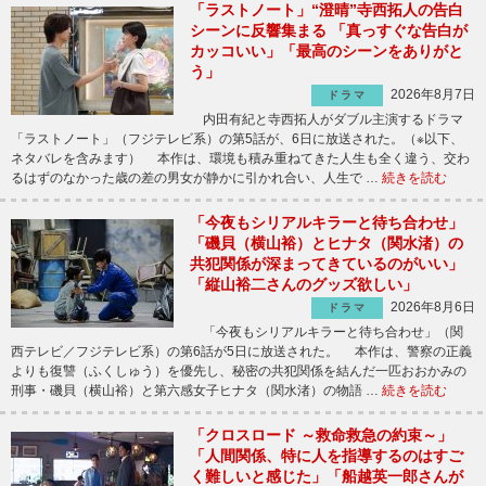
「ラストノート」“澄晴”寺西拓人の告白
シーンに反響集まる 「真っすぐな告白が
カッコいい」「最高のシーンをありがと
う」
2026年8月7日
ドラマ
内田有紀と寺西拓人がダブル主演するドラマ
「ラストノート」（フジテレビ系）の第5話が、6日に放送された。（※以下、
ネタバレを含みます） 本作は、環境も積み重ねてきた人生も全く違う、交わ
るはずのなかった歳の差の男女が静かに引かれ合い、人生で …
続きを読む
「今夜もシリアルキラーと待ち合わせ」
「磯貝（横山裕）とヒナタ（関水渚）の
共犯関係が深まってきているのがいい」
「縦山裕二さんのグッズ欲しい」
2026年8月6日
ドラマ
「今夜もシリアルキラーと待ち合わせ」（関
西テレビ／フジテレビ系）の第6話が5日に放送された。 本作は、警察の正義
よりも復讐（ふくしゅう）を優先し、秘密の共犯関係を結んだ一匹おおかみの
刑事・磯貝（横山裕）と第六感女子ヒナタ（関水渚）の物語 …
続きを読む
「クロスロード ～救命救急の約束～」
「人間関係、特に人を指導するのはすご
く難しいと感じた」「船越英一郎さんが