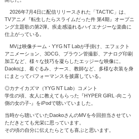
2026年7月4日に配信リリースされた「TACTIC」は、
TVアニメ『転生したらスライムだった件 第4期』オープニ
ング主題歌の第2弾。疾走感溢れるハイエナジーな楽曲に
仕上がっている。
MVは映像チーム・YYG NT Labが手掛け、エフェクト
アニメーション、3DCG、ブラウン管撮影、アナログ印刷
加工など、様々な技巧を凝らしたエッジーな映像に。
Daokoは、着ぐるみ、ナース、教師など、多様な衣装を身
にまとってパフォーマンスを披露している。
◎カナイカズマ（YYG NT Lab）コメント
学生の頃、友人に教えてもらった『HYPER GIRL -向こう
側の女の子-』をiPodで聴いていました。
当時から聴いていたDaokoさんのMVを今回担当させてい
ただきとても光栄に思っています。
その頃の自分に伝えたらとても喜ぶと思います。