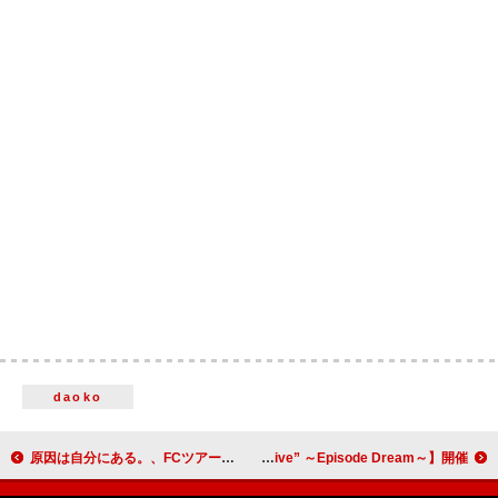
daoko
原因は自分にある。、FCツアーで5都市のZeppへ
Dream Ami、Dreamの4人で届けるツアー【“Best Hit's Live” ～Episode Dream～】開催