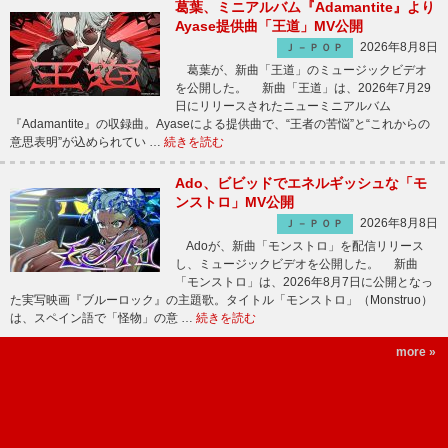
葛葉、ミニアルバム『Adamantite』より
Ayase提供曲「王道」MV公開
2026年8月8日
Ｊ－ＰＯＰ
葛葉が、新曲「王道」のミュージックビデオ
を公開した。 新曲「王道」は、2026年7月29
日にリリースされたニューミニアルバム
『Adamantite』の収録曲。Ayaseによる提供曲で、“王者の苦悩”と“これからの
意思表明”が込められてい …
続きを読む
Ado、ビビッドでエネルギッシュな「モ
ンストロ」MV公開
2026年8月8日
Ｊ－ＰＯＰ
Adoが、新曲「モンストロ」を配信リリース
し、ミュージックビデオを公開した。 新曲
「モンストロ」は、2026年8月7日に公開となっ
た実写映画『ブルーロック』の主題歌。タイトル「モンストロ」（Monstruo）
は、スペイン語で「怪物」の意 …
続きを読む
more »