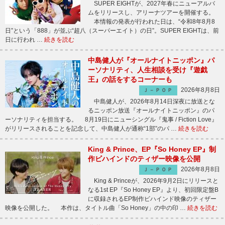
SUPER EIGHTが、2027年春にニューアルバ
ムをリリースし、アリーナツアーを開催する。
本情報の発表が行われた日は、“令和8年8月8
日”という「888」が並ぶ“超八（スーパーエイト）の日”。SUPER EIGHTは、前
日に行われ …
続きを読む
中島健人が『オールナイトニッポン』パ
ーソナリティ、人生相談を受け『遊戯
王』の話をするコーナーも
2026年8月8日
Ｊ－ＰＯＰ
中島健人が、2026年8月14日深夜に放送とな
るニッポン放送『オールナイトニッポン』のパ
ーソナリティを担当する。 8月19日にニューシングル『鬼事 / Fiction Love』
がリリースされることを記念して、中島健人が通称“1部”のパ …
続きを読む
King & Prince、EP『So Honey EP』制
作ビハインドのティザー映像を公開
2026年8月8日
Ｊ－ＰＯＰ
King & Princeが、2026年9月2日にリリースと
なる1st EP『So Honey EP』より、初回限定盤B
に収録されるEP制作ビハインド映像のティザー
映像を公開した。 本作は、タイトル曲「So Honey」の中の印 …
続きを読む