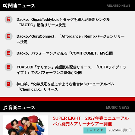
関連ニュース
RELATED NEWS
Daoko、Giga&TeddyLoidとタッグを組んだ最新シングル
「TACTIC」配信リリース決定
Daoko／GuruConnect、「Affordance」Remixバージョンリリー
ス決定
Daoko、パフォーマンスが光る「COMIT COMET」MV公開
YOASOBI「オリオン」英語版を配信リリース、『CDTVライブ！ラ
イブ！』でのパフォーマンス映像が公開
神山羊、“化学反応を起こすような集合体”のニューアルバム
『Chemical X』リリース
音楽ニュース
MUSIC NEWS
SUPER EIGHT、2027年春にニューアル
バム発売＆アリーナツアー開催
2026年8月8日
Ｊ－ＰＯＰ