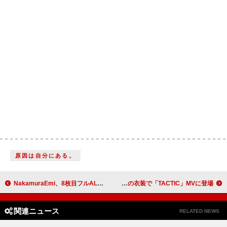
原因は自分にある。
NakamuraEmi、8枚目フルAL『PATCHWORK LIFE』リリース決定
Daoko、ナースや教師の衣装で「TACTIC」MVに登場
関連ニュース
RELATED NEWS