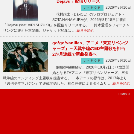
「Dejavu」配信リリース
2026年8月10日
Ｊ－ＰＯＰ
花村想太（Da-iCE）のソロプロジェクト・
SOTA HANAMURAが、2026年8月18日に新曲
「Dejavu (feat. AIRI SUZUKI)」を配信リリースする。 鈴木愛理をフィーチャ
リングに迎えた本楽曲。ジャケット写真は …
続きを読む
go!go!vanillas、アニメ『東京リベンジ
ャーズ』三天戦争編のED主題歌を担当
2か月連続で新曲発表へ
2026年8月10日
Ｊ－ＰＯＰ
go!go!vanillasが、2026年10月2日より放送開
始となるTVアニメ『東京リベンジャーズ』三天
戦争編のエンディング主題歌を担当する。 本アニメの原作は、2017年より
『週刊少年マガジン』で連載開始した、和久井健によるタイムリ …
続きを読む
more »