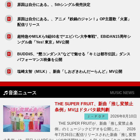
原因は自分にある。、5thシングル発売決定
原因は自分にある。、アニメ『鉄鍋のジャン！』OP主題歌「火宴」
配信リリース
超特急やM!LKら9組60名で“エビパン大争奪戦”、EBiDAN15周年シ
ングル曲「Yes! 東京」MV公開
BUDDiiS、“懇コンダンス”などで魅せる「キミは都市伝説」ダンス
パフォーマンス映像を公開
塩崎太智（M!LK）、新曲「しおざきわんだーらんど」MV公開
音楽ニュース
MUSIC NEWS
THE SUPER FRUIT、新曲「推し変禁止
条例」MVはドタバタ裁判劇
2026年8月10日
Ｊ－ＰＯＰ
THE SUPER FRUITが、新曲「推し変禁止条
例」のミュージックビデオを公開した。 2026
年7月26日に配信リリースされた新曲「推し変禁