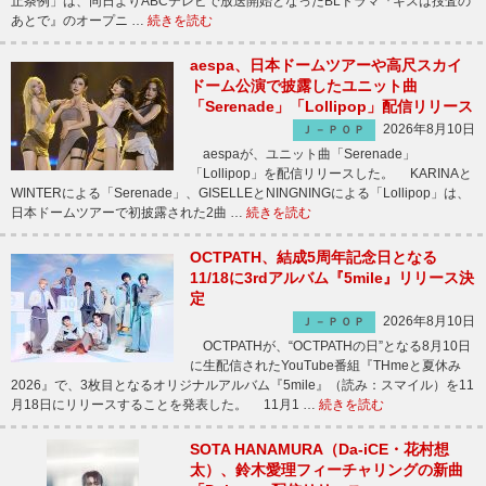
止条例」は、同日よりABCテレビで放送開始となったBLドラマ『キスは捜査の
あとで』のオープニ …
続きを読む
aespa、日本ドームツアーや高尺スカイ
ドーム公演で披露したユニット曲
「Serenade」「Lollipop」配信リリース
2026年8月10日
Ｊ－ＰＯＰ
aespaが、ユニット曲「Serenade」
「Lollipop」を配信リリースした。 KARINAと
WINTERによる「Serenade」、GISELLEとNINGNINGによる「Lollipop」は、
日本ドームツアーで初披露された2曲 …
続きを読む
OCTPATH、結成5周年記念日となる
11/18に3rdアルバム『5mile』リリース決
定
2026年8月10日
Ｊ－ＰＯＰ
OCTPATHが、“OCTPATHの日”となる8月10日
に生配信されたYouTube番組『THmeと夏休み
2026』で、3枚目となるオリジナルアルバム『5mile』（読み：スマイル）を11
月18日にリリースすることを発表した。 11月1 …
続きを読む
SOTA HANAMURA（Da-iCE・花村想
太）、鈴木愛理フィーチャリングの新曲