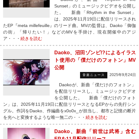
Sunset」のミュージックビデオを公開し
た。 新曲「Rhythm in the Sunset」
は、2025年11月19日に配信リリースされ
たEP『meta millefeuille』のリード曲。MVの監督は、Daoko「御伽
の街」「帰りたい！」などのMVを手掛け、現在開催中のアジ
ア・・・
続きを読む
Daoko、沼田ゾンビ!?によるイラス
ト使用の「僕だけのフォトン」MV
公開
2025年9月24日
音楽ニュース
Daokoが、新曲「僕だけのフォトン」
を配信リリースし、ミュージックビデオ
を公開した。 新曲「僕だけのフォト
ン」は、2025年11月19日に配信リリースとなるEPからの先行シン
グル。作詞をDaoko、作編曲をx0o0x_が担当し、都市と記憶の断片
を光へと変換するような唯一無二の・・・
続きを読む
Daoko、新曲「前世は武将」含む
EPを11月配信リリース