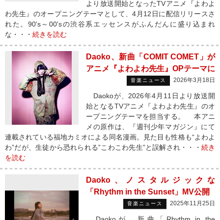
より放送開始となったTVアニメ『よわよ
わ先生』のオープニングテーマとして、4月12日に配信リリースさ
れた。90's～00'sの渋谷系エッセンスがふんだんに盛り込まれ
な・・・
続きを読む
Daoko、新曲「COMIT COMET」が
アニメ『よわよわ先生』OPテーマに
2026年3月18日
音楽ニュース
Daokoが、2026年4月11日より放送開
始となるTVアニメ『よわよわ先生』のオ
ープニングテーマを担当する。 本アニ
メの原作は、『週刊少年マガジン』にて
連載されている福地カミオによる同名漫画。見た目も性格も“よわよ
わ”だが、生徒から恐れられる”こわこわ先生”と誤解され・・・
続き
を読む
Daoko、ノスタルジックな
「Rhythm in the Sunset」MV公開
2025年11月25日
音楽ニュース
Daokoが、新曲「Rhythm in the