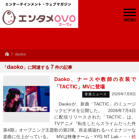
MENU
daoko
daoko
７
「
」に関連する
件の記事
Daoko、ナースや教師の衣装で
「TACTIC」MVに登場
2026年7月8日
音楽ニュース
Daokoが、新曲「TACTIC」のミュージ
ックビデオを公開した。 2026年7月4日
に配信リリースされた「TACTIC」は、
TVアニメ『転生したらスライムだった件
第4期』オープニング主題歌の第2弾。疾走感溢れるハイエナジーな
楽曲に仕上がっている。 MVは映像チーム・YYG NT Lab・・・
続