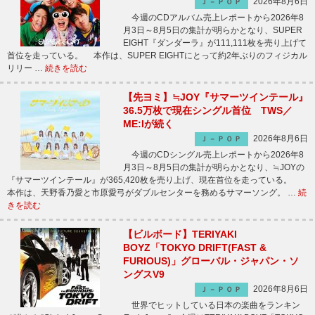
2026年8月6日
Ｊ－ＰＯＰ
今週のCDアルバム売上レポートから2026年8
月3日～8月5日の集計が明らかとなり、SUPER
EIGHT『ダンダーラ』が111,111枚を売り上げて
首位を走っている。 本作は、SUPER EIGHTにとって約2年ぶりのフィジカル
リリー …
続きを読む
【先ヨミ】≒JOY『サマーツインテール』
36.5万枚で現在シングル首位 TWS／
ME:Iが続く
2026年8月6日
Ｊ－ＰＯＰ
今週のCDシングル売上レポートから2026年8
月3日～8月5日の集計が明らかとなり、≒JOYの
『サマーツインテール』が365,420枚を売り上げ、現在首位を走っている。
本作は、天野香乃愛と市原愛弓がダブルセンターを務めるサマーソング。 …
続
きを読む
【ビルボード】TERIYAKI
BOYZ「TOKYO DRIFT(FAST &
FURIOUS)」グローバル・ジャパン・ソ
ングスV9
2026年8月6日
Ｊ－ＰＯＰ
世界でヒットしている日本の楽曲をランキン