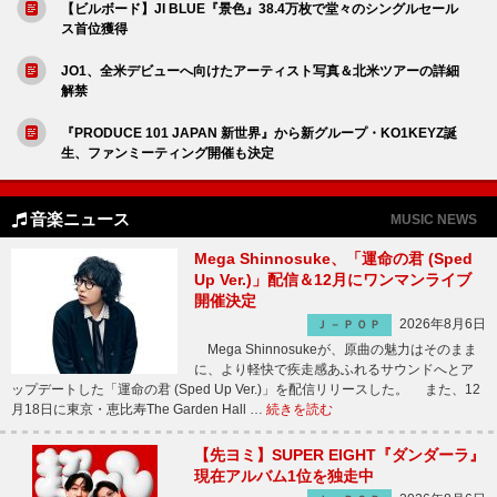
【ビルボード】JI BLUE『景色』38.4万枚で堂々のシングルセール
ス首位獲得
JO1、全米デビューへ向けたアーティスト写真＆北米ツアーの詳細
解禁
『PRODUCE 101 JAPAN 新世界』から新グループ・KO1KEYZ誕
生、ファンミーティング開催も決定
音楽ニュース
MUSIC NEWS
Mega Shinnosuke、「運命の君 (Sped
Up Ver.)」配信＆12月にワンマンライブ
開催決定
2026年8月6日
Ｊ－ＰＯＰ
Mega Shinnosukeが、原曲の魅力はそのまま
に、より軽快で疾走感あふれるサウンドへとア
ップデートした「運命の君 (Sped Up Ver.)」を配信リリースした。 また、12
月18日に東京・恵比寿The Garden Hall …
続きを読む
【先ヨミ】SUPER EIGHT『ダンダーラ』
現在アルバム1位を独走中