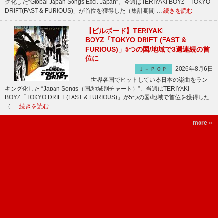
グ化した“Global Japan Songs Excl. Japan”。今週はTERIYAKI BOYZ「TOKYO
DRIFT(FAST & FURIOUS)」が首位を獲得した（集計期間 …
続きを読む
【ビルボード】TERIYAKI
BOYZ「TOKYO DRIFT (FAST &
FURIOUS)」5つの国/地域で3週連続の首
位に
2026年8月6日
Ｊ－ＰＯＰ
世界各国でヒットしている日本の楽曲をラン
キング化した “Japan Songs（国/地域別チャート）”。当週はTERIYAKI
BOYZ「TOKYO DRIFT (FAST & FURIOUS)」が5つの国/地域で首位を獲得した
（ …
続きを読む
more »