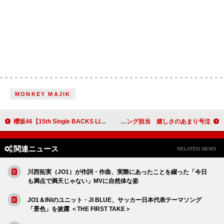
MONKEY MAJIK
櫻坂46【15th Single BACKS LIVE!!】9月開催、アリーナツアータイトルは【What's lonesome?】
Soala、スティッチ＆エンジェル日本版プロモーションソング担当 嬉しさのあまり号泣
関連ニュース
RELATED NEWS
川西拓実（JO1）が作詞・作曲、実際にあったことを綴った「今日
も満点で満天じゃない」MVに自然体な姿
JO1＆INIのユニット・JI BLUE、サッカー日本代表テーマソング
「景色」を披露 ＜THE FIRST TAKE＞