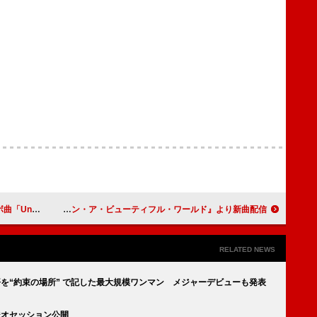
e」配信リリース
クイーンのロジャー・テイラー、5年ぶりのソロAL『ヴァイオレンス・インセイン・イン・ア・ビューティフル・ワールド』より新曲配信
RELATED NEWS
悟を“約束の場所” で記した最大規模ワンマン メジャーデビューも発表
ジオセッション公開