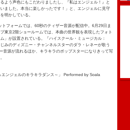
なるよう声色にもこだわりましたし、『私はエンジェル！』と
歌いました。本当に楽しかったです！」と、エンジェルに見守
とを明かしている。
NSプラットフォームでは、60秒のティザー音源が配信中。6月29日ま
プ東京2階ショールームでは、本曲の世界観を表現したフォト
ーム」が設置されている。『ハイスクール・ミュージカル：
なじみのディズニー・チャンネルスターのダラ・レネーが歌う
語版ティザー音源が流れるほか、キラキラのポップスターになりきって写
る。
ェルのキラキラダンス～」 Performed by Soala