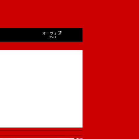
オーヴォ
OVO