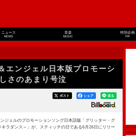
ニュース
音楽
特別企画
NEWS
MUSIC
PR
ッチ＆エンジェル日本版プロモーシ
しさのあまり号泣
ポスト
シェア
送る
ンジェルのプロモーションソング日本語版「グリッター・グ
ラキラダンス～」が、スティッチの日である6月26日にリリー