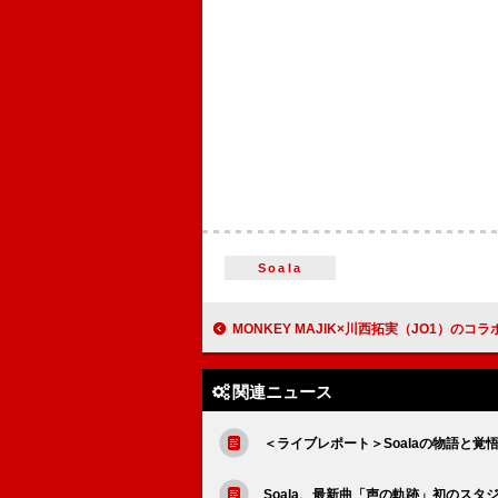
Soala
MONKEY MAJIK×川西拓実（JO1）のコラボ曲「Unstoppabl
関連ニュース
＜ライブレポート＞Soalaの物語と覚
Soala、最新曲「声の軌跡」初のスタ