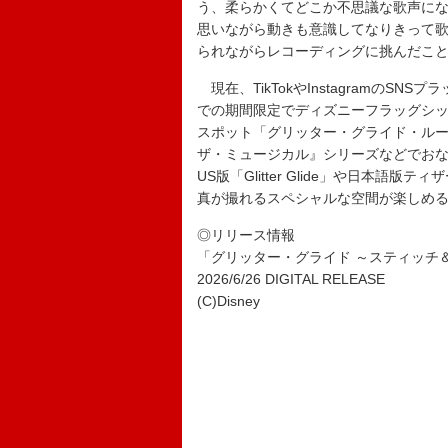
う、柔らかくてどこか不思議な歌声に
思いながら動きも意識してなりきって
られながらレコーディングに挑んだこ
現在、TikTokやInstagramのS
での期間限定でディズニーフラッグシッ
スポット「グリッター・グライド・ル
ザ・ミュージカル』シリーズなどでお
US版「Glitter Glide」や日本
真が撮れるスペシャルな空間が楽しめ
◎リリース情報
「グリッター・グライド ～スティッチ＆エンジ
2026/6/26 DIGITAL RELEASE
(C)Disney