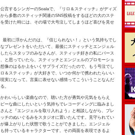
言するシンガーのSoalaで、『リロ＆スティッチ』がディズ
から多数のスティッチ関連のSNS投稿をするほどの大のステ
告を受けた時には、その場で大号泣してしまうほど喜びを見せ
て）最初に浮かんだのは、『信じられない！』という気持ちでし
ろなプレゼントをいただいて、最後にスティッチとエンジェル
かしたらスタッフのみなさんが、スティッチ好きの私にバース
な、と思っていたら、スティッチとエンジェルのプロモーショ
。想像のはるか上をいくサプライズだったので、もう号泣でし
リロ＆スティッチ』が大好きで、いつか何かで携われたらいい
が現実になって。言葉に表せない感情ってこういうことなんだ
いる。
かわいらしい楽曲なので、聴いた方が勇気や元気をもらえ
ッピーな曲にしたいという気持ちでレコーディングに臨みまし
ーさんと『エンジェルを取り入れよう』と相談しながら、プレ
ィッチのぬいぐるみをスタジオに置いたんです。見守られてい
分が爆上がりした状態で歌うことができました。エンジェル
力も持っているキャラクターです。その両面を表現できるよ