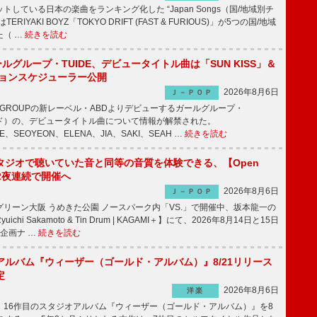
している日本の楽曲をランキング化した “Japan Songs（国/地域別チ
RIYAKI BOYZ「TOKYO DRIFT (FAST & FURIOUS)」が5つの国/地域
た（ …
続きを読む
ールグループ・TUIDE、デビュータイトル曲は「SUN KISS」＆
ションスケジューラー公開
2026年8月6日
Ｊ－ＰＯＰ
IC GROUPの新レーベル・ABDよりデビューするガールグループ・
ュイド）の、デビュータイトル曲について情報が解禁された。
EE、SEOYEON、ELENA、JIA、SAKI、SEAH …
続きを読む
タジオで聴いていた音と同等の音質を体験できる、【Open
t】2夜連続で開催へ
2026年8月6日
Ｊ－ＰＯＰ
リーン大阪 うめきた公園 ノースパーク内「VS.」で開催中、坂本龍一の
chi Sakamoto & Tin Drum | KAGAMI＋】にて、2026年8月14日と15日
企画ナ …
続きを読む
アルバム『ウィーザー（ゴールド・アルバム）』8/21リリース
定
2026年8月6日
洋楽
16作目のスタジオアルバム『ウィーザー（ゴールド・アルバム）』を8