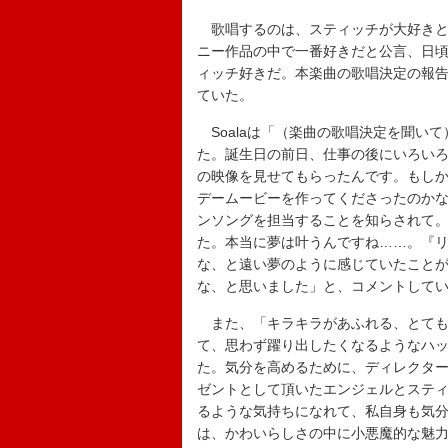
歌唱するのは、スティッチが大好きと公
ニー作品の中で一番好きだと公言、日頃
ィッチ好きだ。本楽曲の歌唱決定の報
ていた。
Soalaは「（楽曲の歌唱決定を聞い
た。誕生日の前日、仕事の後にいろい
の映像を見せてもらったんです。もし
デームービーを作ってくださったのか
ンソングを担当することを知らされて
た。本当に夢は叶うんですね……。『
な、と遠い夢のように感じていたこと
な、と思いました」と、コメントして
また、「キラキラがあふれる、とても
て、思わず躍り出したくなるようなハ
た。気分を高めるために、ディレクタ
ゼントとして頂いたエンジェルとステ
るような気持ちになれて、私自身も気
は、かわいらしさの中に小悪魔的な魅