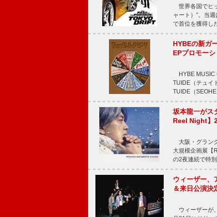
世界各国でヒット
ャート）”。当週はTE
で首位を獲得し
HYBEの新ガ
EPプロモー
HYBE MUS
TUIDE（テ
TUIDE（SEOH
坂本龍一がス
Reel Nigh
大阪・グラング
大規模企画展【Ryui
の2夜連続で特別
ウィーザー、
＆来日公演決
ウィーザーが、