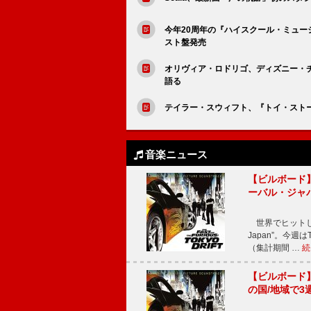
今年20周年の『ハイスクール・ミュ
スト盤発売
オリヴィア・ロドリゴ、ディズニー・チ
語る
テイラー・スウィフト、『トイ・スト
音楽ニュース
【ビルボード】TE
ーバル・ジャ
世界でヒットしている
Japan”。今週はT
（集計期間 …
続
【ビルボード】TE
の国/地域で3