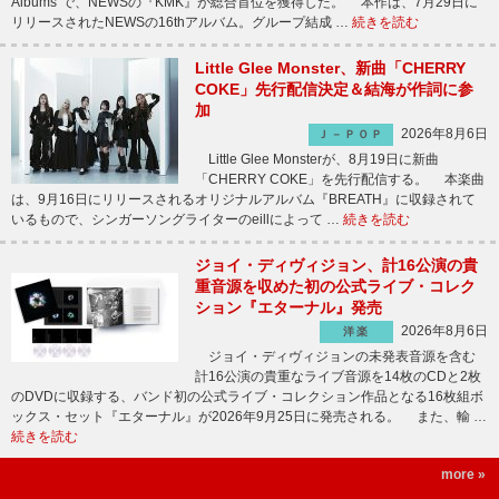
Albums”で、NEWSの『KMK』が総合首位を獲得した。 本作は、7月29日に
リリースされたNEWSの16thアルバム。グループ結成 …
続きを読む
Little Glee Monster、新曲「CHERRY
COKE」先行配信決定＆結海が作詞に参
加
2026年8月6日
Ｊ－ＰＯＰ
Little Glee Monsterが、8月19日に新曲
「CHERRY COKE」を先行配信する。 本楽曲
は、9月16日にリリースされるオリジナルアルバム『BREATH』に収録されて
いるもので、シンガーソングライターのeillによって …
続きを読む
ジョイ・ディヴィジョン、計16公演の貴
重音源を収めた初の公式ライブ・コレク
ション『エターナル』発売
2026年8月6日
洋楽
ジョイ・ディヴィジョンの未発表音源を含む
計16公演の貴重なライブ音源を14枚のCDと2枚
のDVDに収録する、バンド初の公式ライブ・コレクション作品となる16枚組ボ
ックス・セット『エターナル』が2026年9月25日に発売される。 また、輸 …
続きを読む
more »