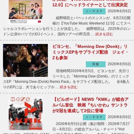
12.0】にヘッドライナーとして出演決定
2026年8月6日
Ｊ－ＰＯＰ
細野晴臣とパペットのスンスンが、8月23日開
催の【YouTube Music Weekend 12.0】にてスペ
シャルコラボレーションを行うことが決定した。 細野晴臣は、2025年のロン
ドン公演やパリでのDJイベント、国内ツアーの即完売 …
続きを読む
ビヨンセ、「Morning Dew (Donk)」リ
ミックスEPをサプライズ配信 ジェイ・
Zも参加
2026年8月6日
洋楽
現地時間2026年8月5日、ビヨンセが、先日リ
リースした「Morning Dew (Donk)」のリミック
スEP『Morning Dew (Donk) Remix Pack』をサプライズ配信した。 全4曲入
りのEPには、夫でありヒップホ …
続きを読む
【ビルボード】NEWS『KMK』が総合ア
ルバム首位 映画『ちいかわ』サントラ
が2冠を達成して2位に登場
2026年8月6日
Ｊ－ＰＯＰ
2026年8月5日公開（集計期間：2026年7月27
日～8月2日）の総合アルバム・チャート“Hot