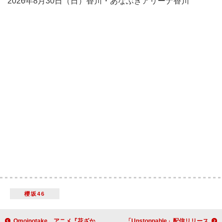
2026年8月30日（日）香川・あなぶきアリーナ香川
櫻坂46
Omoinotake、アニメ『花ざかりの君たちへ』第2期OP＆EDテーマを配信リリース
MONKEY MAJIK×川西拓実（JO1）のコラボ曲「Unstoppable」配信リリース