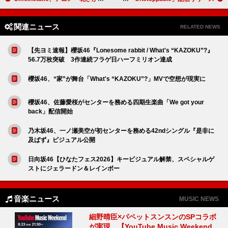
関連ニュース
RELATED NEWS
【先ヨミ速報】櫻坂46『Lonesome rabbit / What's “KAZOKU”?』
56.7万枚突破 3作連続フラゲ日ハーフミリオン達成
櫻坂46、“家”が舞台「What's “KAZOKU”?」MVで空想が現実に
櫻坂46、佐藤愛桜がセンターを務める四期生楽曲「We got your
back」配信開始
乃木坂46、一ノ瀬美空が初センターを務める42ndシングル『是非に
及ばず』ビジュアル公開
日向坂46【ひなたフェス2026】キービジュアル解禁、スペシャルゲ
ストにジェラードン＆レインボー
音楽ニュース
MUSIC NEWS
細野晴臣×パペットスンスンのSPコラボ
が実現、【YouTube Music Weekend