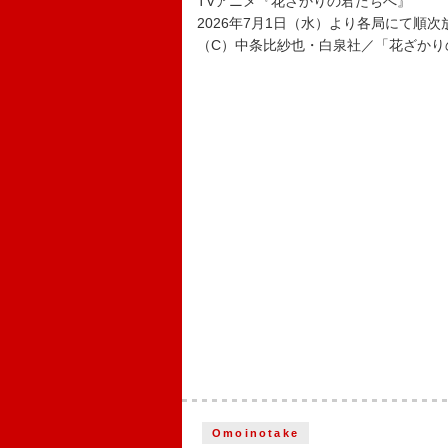
TVアニメ『花ざかりの君たちへ』
2026年7月1日（水）より各局にて順次
（C）中条比紗也・白泉社／「花ざかり
Omoinotake