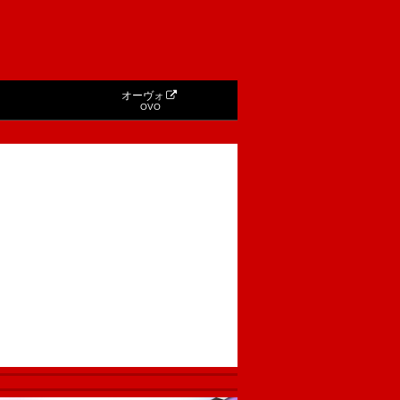
オーヴォ
OVO