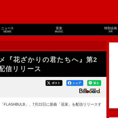
ニュース
音楽
特別企画
NEWS
MUSIC
PR
、アニメ『花ざかりの君たちへ』第2
を配信リリース
ポスト
シェア
送る
新曲「FLASHBULB」、7月22日に新曲「花束」を配信リリースす