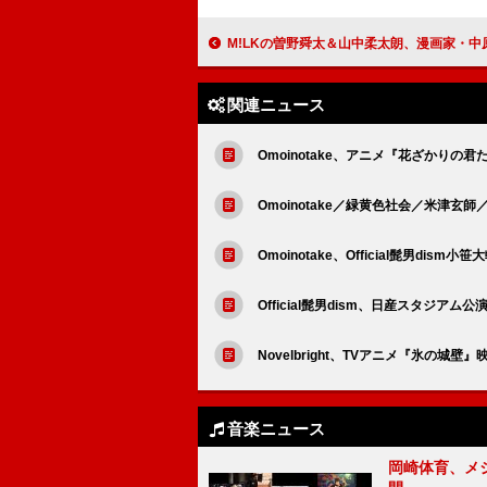
M!LKの曽野舜太＆山中柔太朗、漫画家・中原杏の描き下ろしジャケットでユニット曲「真・運
関連ニュース
Omoinotake、アニメ『花ざかりの
Omoinotake／緑黄色社会／米津玄
Omoinotake、Official髭男
Official髭男dism、日産スタジアム
Novelbright、TVアニメ『氷の
音楽ニュース
岡崎体育、メ