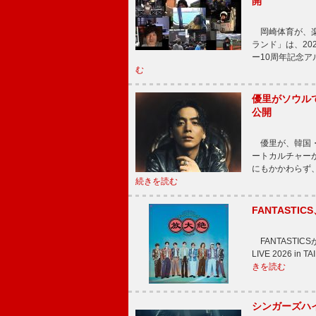
開
岡崎体育が、楽
ランド」は、20
ー10周年記念
む
優里がソウル
公開
優里が、韓国・
ートカルチャー
にもかかわらず
続きを読む
FANTAST
FANTASTICS
LIVE 2026 
きを読む
シンガーズハイ