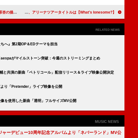
命」配信リリース
櫻坂46【15th Single BACKS LIVE!!】9月開催、アリーナツアータイトルは【What's lonesome?】
RELATED NEWS
君たちへ』第2期OP＆EDテーマを担当
師／aespaがマイルストーン突破：今週のストリーミングまとめ
dism小笹大輔と共演の新曲「ペトリコール」配信リリース＆ライブ映像公開決定
公演より「Pretender」ライブ映像を公開
城壁』映像を使用した新曲「透明」フルサイズMV公開
MUSIC NEWS
ジャーデビュー10周年記念アルバムより「ネバーランド」MV公