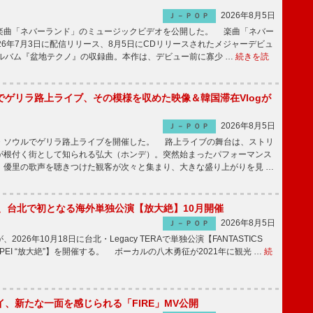
2026年8月5日
Ｊ－ＰＯＰ
曲「ネバーランド」のミュージックビデオを公開した。 楽曲「ネバー
26年7月3日に配信リリース、8月5日にCDリリースされたメジャーデビュ
アルバム『盆地テクノ』の収録曲。本作は、デビュー前に寡少 …
続きを読
でゲリラ路上ライブ、その模様を収めた映像＆韓国滞在Vlogが
2026年8月5日
Ｊ－ＰＯＰ
ソウルでゲリラ路上ライブを開催した。 路上ライブの舞台は、ストリ
が根付く街として知られる弘大（ホンデ）。突然始まったパフォーマンス
、優里の歌声を聴きつけた観客が次々と集まり、大きな盛り上がりを見 …
ICS、台北で初となる海外単独公演【放大絶】10月開催
2026年8月5日
Ｊ－ＰＯＰ
が、2026年10月18日に台北・Legacy TERAで単独公演【FANTASTICS
in TAIPEI “放大絶”】を開催する。 ボーカルの八木勇征が2021年に観光 …
続
、新たな一面を感じられる「FIRE」MV公開