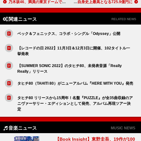
乃木坂46、満員の東京ドームで14回目の誕生日をお祝い 過去と未来を繋ぐ乃木坂46の歴史を辿るバスラDAY1＆DAY2ライブレポートが到着
スペインの著作権管理団体SGAE、2025年の著作権使用料収入が自身史上最高となる725.9億円に
関連ニュース
RELATED NEWS
ベック＆フェニックス、コラボ・シングル「Odyssey」公開
【レコードの日 2022】11月3日＆12月3日に開催、102タイトル一
挙発表
【SUMMER SONIC 2022】のタヒチ80、未発表音源「Really
Really」リリース
タヒチ80（TAHITI 80）がニューアルバム『HERE WITH YOU』発売
タヒチ80 リリースから15周年！名盤『PUZZLE』が全35曲収録のア
ニヴァーサリー・エディションとして発売、アルバム再現ツアー決
定
音楽ニュース
MUSIC NEWS
【Book Insight】東野圭吾、19作が100