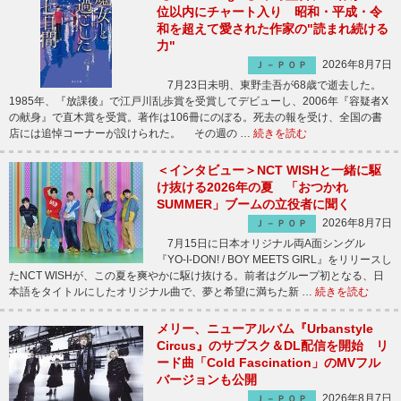
位以内にチャート入り 昭和・平成・令
和を超えて愛された作家の"読まれ続ける
力"
2026年8月7日
Ｊ－ＰＯＰ
7月23日未明、東野圭吾が68歳で逝去した。
1985年、『放課後』で江戸川乱歩賞を受賞してデビューし、2006年『容疑者X
の献身』で直木賞を受賞。著作は106冊にのぼる。死去の報を受け、全国の書
店には追悼コーナーが設けられた。 その週の …
続きを読む
＜インタビュー＞NCT WISHと一緒に駆
け抜ける2026年の夏 「おつかれ
SUMMER」ブームの立役者に聞く
2026年8月7日
Ｊ－ＰＯＰ
7月15日に日本オリジナル両A面シングル
『YO-I-DON! / BOY MEETS GIRL』をリリースし
たNCT WISHが、この夏を爽やかに駆け抜ける。前者はグループ初となる、日
本語をタイトルにしたオリジナル曲で、夢と希望に満ちた新 …
続きを読む
メリー、ニューアルバム『Urbanstyle
Circus』のサブスク＆DL配信を開始 リ
ード曲「Cold Fascination」のMVフル
バージョンも公開
2026年8月7日
Ｊ－ＰＯＰ