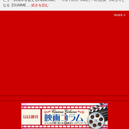
ビュー10周年を迎えるPassCode。『THE FIRST TAKE』への出演、3年ぶりと
なる【SUMME …
続きを読む
more »