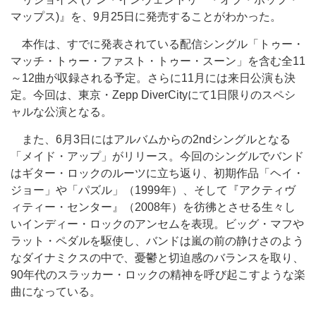
マップス)』を、9月25日に発売することがわかった。
本作は、すでに発表されている配信シングル「トゥー・
マッチ・トゥー・ファスト・トゥー・スーン」を含む全11
～12曲が収録される予定。さらに11月には来日公演も決
定。今回は、東京・Zepp DiverCityにて1日限りのスペシ
ャルな公演となる。
また、6月3日にはアルバムからの2ndシングルとなる
「メイド・アップ」がリリース。今回のシングルでバンド
はギター・ロックのルーツに立ち返り、初期作品「ヘイ・
ジョー」や「パズル」（1999年）、そして『アクティヴ
ィティー・センター』（2008年）を彷彿とさせる生々し
いインディー・ロックのアンセムを表現。ビッグ・マフや
ラット・ペダルを駆使し、バンドは嵐の前の静けさのよう
なダイナミクスの中で、憂鬱と切迫感のバランスを取り、
90年代のスラッカー・ロックの精神を呼び起こすような楽
曲になっている。