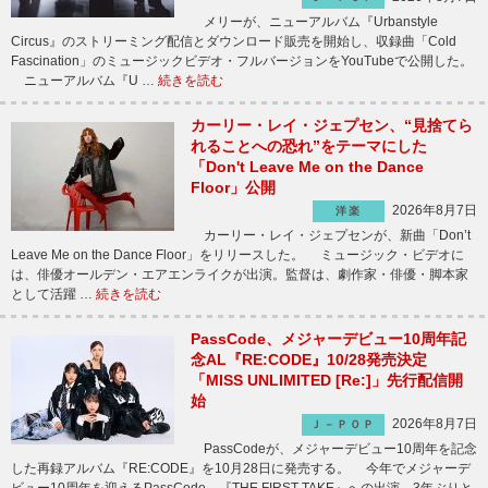
メリーが、ニューアルバム『Urbanstyle
Circus』のストリーミング配信とダウンロード販売を開始し、収録曲「Cold
Fascination」のミュージックビデオ・フルバージョンをYouTubeで公開した。
ニューアルバム『U …
続きを読む
カーリー・レイ・ジェプセン、“見捨てら
れることへの恐れ”をテーマにした
「Don't Leave Me on the Dance
Floor」公開
2026年8月7日
洋楽
カーリー・レイ・ジェプセンが、新曲「Don’t
Leave Me on the Dance Floor」をリリースした。 ミュージック・ビデオに
は、俳優オールデン・エアエンライクが出演。監督は、劇作家・俳優・脚本家
として活躍 …
続きを読む
PassCode、メジャーデビュー10周年記
念AL『RE:CODE』10/28発売決定
「MISS UNLIMITED [Re:]」先行配信開
始
2026年8月7日
Ｊ－ＰＯＰ
PassCodeが、メジャーデビュー10周年を記念
した再録アルバム『RE:CODE』を10月28日に発売する。 今年でメジャーデ