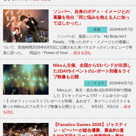
ソンバー、自身のボディ・イメージとの
葛藤を告白「同じ悩みを抱える人に知っ
てほしかった」
2026年8月7日
洋楽
ソンバーが、最新シングル「My Body Isn’t
Ready」で歌ったボディ・イメージとの葛藤に
ついて、現地時間2026年8月5日に公開された米バラエティのインタビューで率
直に語った。 同誌の『Power of Youn …
続きを読む
Nikoん主催、全国から53バンドが出演し
た2DAYSイベントのレポート到着＆ライ
ブ映像も公開
2026年8月7日
Ｊ－ＰＯＰ
Nikoんが、東京・恵比寿LIQUIDROOMで開催
した【リキッドルームで47 ～ぐんゆうかっぽ
～】のオフィシャルライブレポートが到着。あわせて、本イベントのラストを
飾ったNikoんのフル尺ライブ映像も公開となった。 8月3日、4日の2 …
続き
を読む
【Fanatics Games 2026】ジャスティ
ン・ビーバーが総合優勝、賞金約1億