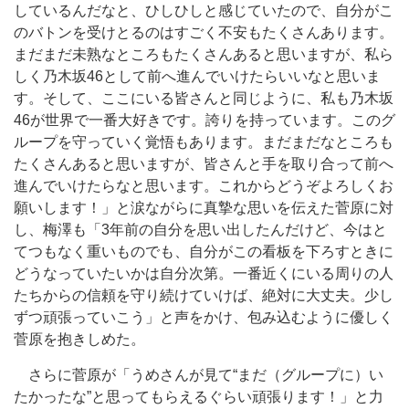
しているんだなと、ひしひしと感じていたので、自分がこ
のバトンを受けとるのはすごく不安もたくさんあります。
まだまだ未熟なところもたくさんあると思いますが、私ら
しく乃木坂46として前へ進んでいけたらいいなと思いま
す。そして、ここにいる皆さんと同じように、私も乃木坂
46が世界で一番大好きです。誇りを持っています。このグ
ループを守っていく覚悟もあります。まだまだなところも
たくさんあると思いますが、皆さんと手を取り合って前へ
進んでいけたらなと思います。これからどうぞよろしくお
願いします！」と涙ながらに真摯な思いを伝えた菅原に対
し、梅澤も「3年前の自分を思い出したんだけど、今はと
てつもなく重いものでも、自分がこの看板を下ろすときに
どうなっていたいかは自分次第。一番近くにいる周りの人
たちからの信頼を守り続けていけば、絶対に大丈夫。少し
ずつ頑張っていこう」と声をかけ、包み込むように優しく
菅原を抱きしめた。
さらに菅原が「うめさんが見て“まだ（グループに）い
たかったな”と思ってもらえるぐらい頑張ります！」と力