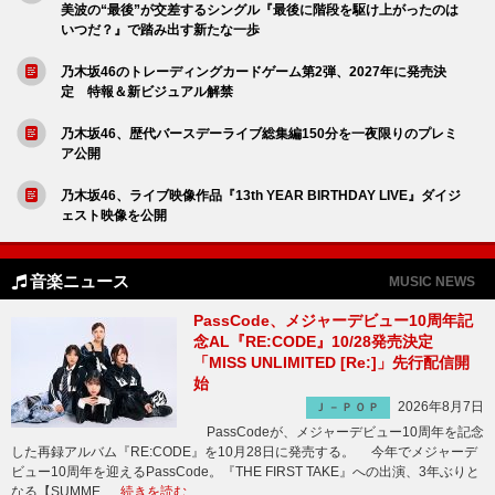
美波の“最後”が交差するシングル『最後に階段を駆け上がったのは
いつだ？』で踏み出す新たな一歩
乃木坂46のトレーディングカードゲーム第2弾、2027年に発売決
定 特報＆新ビジュアル解禁
乃木坂46、歴代バースデーライブ総集編150分を一夜限りのプレミ
ア公開
乃木坂46、ライブ映像作品『13th YEAR BIRTHDAY LIVE』ダイジ
ェスト映像を公開
音楽ニュース
MUSIC NEWS
PassCode、メジャーデビュー10周年記
念AL『RE:CODE』10/28発売決定
「MISS UNLIMITED [Re:]」先行配信開
始
2026年8月7日
Ｊ－ＰＯＰ
PassCodeが、メジャーデビュー10周年を記念
した再録アルバム『RE:CODE』を10月28日に発売する。 今年でメジャーデ
ビュー10周年を迎えるPassCode。『THE FIRST TAKE』への出演、3年ぶりと
なる【SUMME …
続きを読む