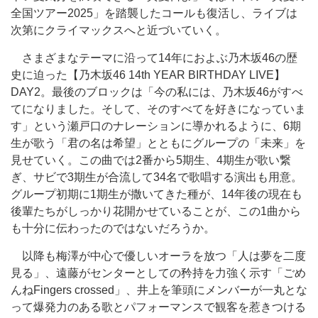
全国ツアー2025」を踏襲したコールも復活し、ライブは
次第にクライマックスへと近づいていく。
さまざまなテーマに沿って14年におよぶ乃木坂46の歴
史に迫った【乃木坂46 14th YEAR BIRTHDAY LIVE】
DAY2。最後のブロックは「今の私には、乃木坂46がすべ
てになりました。そして、そのすべてを好きになっていま
す」という瀬戸口のナレーションに導かれるように、6期
生が歌う「君の名は希望」とともにグループの「未来」を
見せていく。この曲では2番から5期生、4期生が歌い繋
ぎ、サビで3期生が合流して34名で歌唱する演出も用意。
グループ初期に1期生が撒いてきた種が、14年後の現在も
後輩たちがしっかり花開かせていることが、この1曲から
も十分に伝わったのではないだろうか。
以降も梅澤が中心で優しいオーラを放つ「人は夢を二度
見る」、遠藤がセンターとしての矜持を力強く示す「ごめ
んねFingers crossed」、井上を筆頭にメンバーが一丸とな
って爆発力のある歌とパフォーマンスで観客を惹きつける