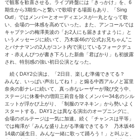
で観客を歓喜させる。ライブ終盤には「きっかけ」を、6
期生から3期生へと繋いで歌唱する場面もあり、「Sing
Out!」ではメンバーとオーディエンスが一丸となって歌
い、会場の一体感を高めていった。また、アンコールでは
キャプテンの梅澤美波の「お2人にも届きますように」と
いうメッセージに続いて、乃木坂46の“公式お兄ちゃん”こ
とバナナマンの2人がコント内で演じているフォークデュ
オ・赤えんぴつが書き下ろした新曲「君ばかり」も初披露
され、特別感の強い初日公演となった。
続くDAY2公演は、「2日目、楽しむ準備できてる？
みんな、いっぱい声出してね！」と煽る中西アルノと冨里
奈央の影ナレに続いて、真っ赤なレーザーが飛び交う中、
ステージに休養中の増田三莉音を除くメンバー34名のシル
エットが浮かび上がり、「制服のマネキン」から勢いよく
スタートする。DAY1とは異なる演出のオープニングに、
会場のボルテージは一気に加速。続く「チャンスは平等」
では梅澤が「みんな盛り上がる準備できてる？ 乃木坂46
14歳の誕生日、みんな一緒に歌って踊ろう！」と叫ぶと、