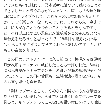
いできたものに触れて、乃木坂46に近づいて感じることが
できました」と涙ぐみながらコメント。筒井も「今日と昨
日の2日間ライブをして、これからの乃木坂46を考えたと
きにすごく楽しみになったんですね。これから先、今まで
以上に大変なこととかつらいこともあると思うんですけ
ど、それ以上にすごい景色とか達成感をこのみんなとなら
味わえるだろうなと思ったので、15年目を迎えた乃木坂
46から目を離さずついてきてくれたら嬉しいです」と、頼
もしい言葉を寄せた。
この日のラストナンバーに入る前には、梅澤から菅原咲
月が次期キャプテンに就任したことも告げられた。3年前
に秋元真夏からキャプテンを引き継いだ際の梅澤がそうだ
ったように、この日の菅原も一生懸命涙を堪えながら、今
の素直な思いを寄せる。
「副キャプテンとして、うめさんの隣でいろんな景色を
見させてもらいました。今までとは違う目線でグループを
見ると、キャプテンってこんなにも重い責任を持って活動