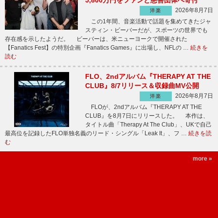
5,800万円をファンと慈善団体へ寄付
2026年8月7日
洋楽
この1年間、音楽活動で話題を集めてきたジャ
スティン・ビーバーだが、スポーツの世界でも
存在感を示したようだ。 ビーバーは、米ニューヨークで開催された
【Fanatics Fest】の特別企画『Fanatics Games』に出場し、NFLの …
続きを
読む
FLO、2ndアルバム『THERAPY AT THE
CLUB』8/7リリース＆収録曲MV公開
2026年8月7日
洋楽
FLOが、2ndアルバム『THERAPY AT THE
CLUB』を8月7日にリリースした。 本作は、
タイトル曲「Therapy At The Club」、UKで自己
最高位を記録したFLO単独名義のリード・シングル「Leak It」、フ …
続きを読
む
more »