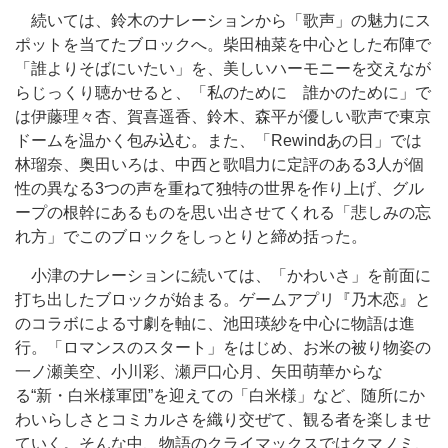
続いては、鈴木のナレーションから「歌声」の魅力にス
ポットを当てたブロックへ。柴田柚菜を中心とした布陣で
「誰よりそばにいたい」を、美しいハーモニーを交えなが
らじっくり聴かせると、「私のために 誰かのために」で
は伊藤理々杏、賀喜遥香、鈴木、森平が優しい歌声で東京
ドームを温かく包み込む。また、「Rewindあの日」では
林瑠奈、奥田いろは、中西と歌唱力に定評のある3人が個
性の異なる3つの声を重ねて独特の世界を作り上げ、グル
ープの根幹にあるものを思い出させてくれる「悲しみの忘
れ方」でこのブロックをしっとりと締め括った。
小津のナレーションに続いては、「かわいさ」を前面に
打ち出したブロックが始まる。ゲームアプリ『乃木恋』と
のコラボによる寸劇を軸に、池田瑛紗を中心に物語は進
行。「ロマンスのスタート」をはじめ、お米の被り物姿の
一ノ瀬美空、小川彩、瀬戸口心月、矢田萌華からな
る“新・白米様軍団”を迎えての「白米様」など、随所にか
わいらしさとコミカルさを織り交ぜて、観る者を楽しませ
ていく。そんな中、物語のクライマックスではクマノミ、