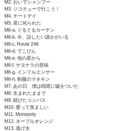
M2. おいでシャンプー
M3. ジコチューで行こう！
M4. チートデイ
M5. 君に叱られた
M6-a. ぐるぐるカーテン
M6-b. 今、話したい誰かがいる
M6-c. Route 246
M6-d. でこぴん
M6-e. 他の星から
M6-f. サヨナラの意味
M6-g. インフルエンサー
M6-h. 制服のマネキン
M7. あの日 僕は咄嗟に嘘をついた
M8. 生まれたままで
M9. 錆びたコンパス
M10. 愛って羨ましい
M11. Monopoly
M12. ネーブルオレンジ
M13. 逃げ水