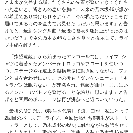
と未来が交差する場。たくさんの先輩が繋いできてくださ
った思いと、皆さんの思いを胸に、未来の乃木坂46が誰か
の希望であり続けられるように、今の私たちだからこそお
届けできるものを全力でお見せたしたいと思います」と告
げると、最新シングル曲「最後に階段を駆け上がったのは
いつだ？」で今の乃木坂46らしさを堂々と提示して、ライ
ブ本編を終えた。
「指望遠鏡」から始まったアンコールでは、ライブTシ
ャツに着替えたメンバーがトロッコやフロートを使いつ
つ、ステージや花道上を縦横無尽に動き回りながら、ファ
ンと目を合わせにいく。その後も「ダンケシェーン」「キ
ャラバンは眠らない」が連発され、遠藤が曲中「ここにい
るメンバーでバトンを繋げることを誇りに思います」と告
げると客席のボルテージは再び沸点へと近づいていった。
最後のMCでは、6期生を代表して瀬戸口が「私にとって
2回目のバースデーライブ、今回は私たち6期生がストーリ
ーテラーとして、乃木坂46の歴史に触れながらお話させて
いただきました。歌やダンス、楽曲、衣装と乃木坂46を繋