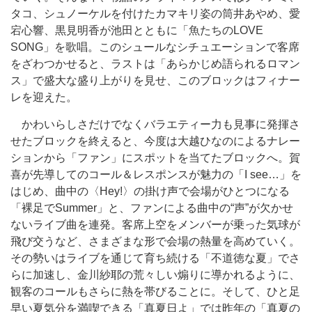
タコ、シュノーケルを付けたカマキリ姿の筒井あやめ、愛
宕心響、黒見明香が池田とともに「魚たちのLOVE
SONG」を歌唱。このシュールなシチュエーションで客席
をざわつかせると、ラストは「あらかじめ語られるロマン
ス」で盛大な盛り上がりを見せ、このブロックはフィナー
レを迎えた。
かわいらしさだけでなくバラエティー力も見事に発揮さ
せたブロックを終えると、今度は大越ひなのによるナレー
ションから「ファン」にスポットを当てたブロックへ。賀
喜が先導してのコール＆レスポンスが魅力の「I see…」を
はじめ、曲中の〈Hey!〉の掛け声で会場がひとつになる
「裸足でSummer」と、ファンによる曲中の“声”が欠かせ
ないライブ曲を連発。客席上空をメンバーが乗った気球が
飛び交うなど、さまざまな形で会場の熱量を高めていく。
その勢いはライブを通じて育ち続ける「不道徳な夏」でさ
らに加速し、金川紗耶の荒々しい煽りに導かれるように、
観客のコールもさらに熱を帯びることに。そして、ひと足
早い夏気分を満喫できる「真夏日よ」では昨年の「真夏の