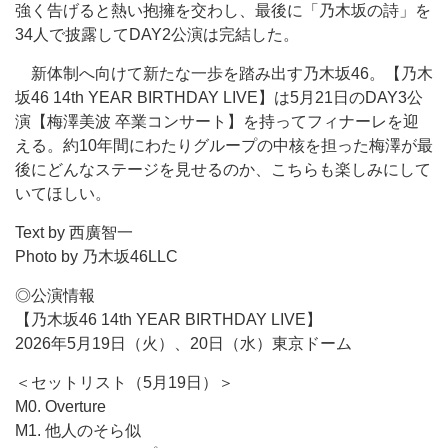
強く告げると熱い抱擁を交わし、最後に「乃木坂の詩」を
34人で披露してDAY2公演は完結した。
新体制へ向けて新たな一歩を踏み出す乃木坂46。【乃木
坂46 14th YEAR BIRTHDAY LIVE】は5月21日のDAY3公
演【梅澤美波 卒業コンサート】を持ってフィナーレを迎
える。約10年間にわたりグループの中核を担った梅澤が最
後にどんなステージを見せるのか、こちらも楽しみにして
いてほしい。
Text by 西廣智一
Photo by 乃木坂46LLC
◎公演情報
【乃木坂46 14th YEAR BIRTHDAY LIVE】
2026年5月19日（火）、20日（水）東京ドーム
＜セットリスト（5月19日）＞
M0. Overture
M1. 他人のそら似