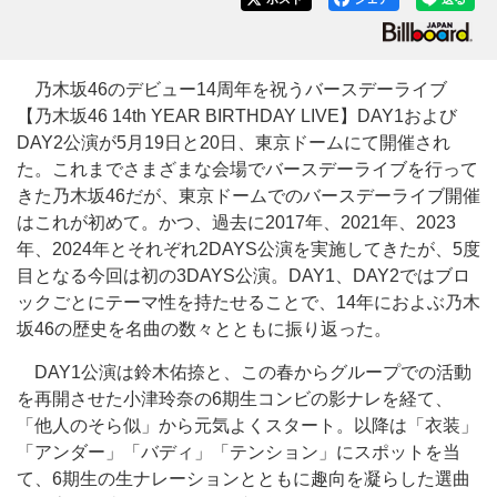
乃木坂46のデビュー14周年を祝うバースデーライブ
【乃木坂46 14th YEAR BIRTHDAY LIVE】DAY1および
DAY2公演が5月19日と20日、東京ドームにて開催され
た。これまでさまざまな会場でバースデーライブを行って
きた乃木坂46だが、東京ドームでのバースデーライブ開催
はこれが初めて。かつ、過去に2017年、2021年、2023
年、2024年とそれぞれ2DAYS公演を実施してきたが、5度
目となる今回は初の3DAYS公演。DAY1、DAY2ではブロ
ックごとにテーマ性を持たせることで、14年におよぶ乃木
坂46の歴史を名曲の数々とともに振り返った。
DAY1公演は鈴木佑捺と、この春からグループでの活動
を再開させた小津玲奈の6期生コンビの影ナレを経て、
「他人のそら似」から元気よくスタート。以降は「衣装」
「アンダー」「バディ」「テンション」にスポットを当
て、6期生の生ナレーションとともに趣向を凝らした選曲