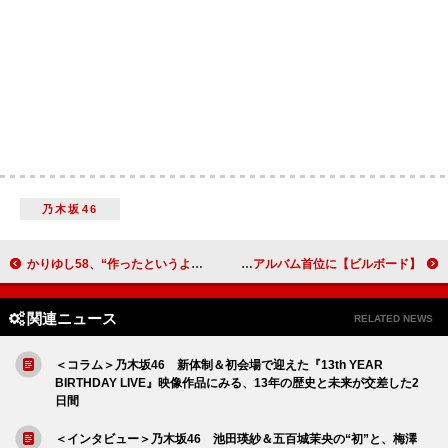
乃木坂46
かりゆし58、“作ったというよりは生まれた”楽曲「オワリはじまり」披露 ＜THE FIRST TAKE＞
【ビルボード】BTS『ARIRANG』が通算7度目の総合アルバム首位に
関連ニュース
RELATED NEWS
＜コラム＞乃木坂46 新体制＆初会場で迎えた『13th YEAR
BIRTHDAY LIVE』映像作品にみる、13年の歴史と未来が交差した2
日間
＜インタビュー＞乃木坂46 池田瑛紗＆五百城茉央の“初”と、梅澤