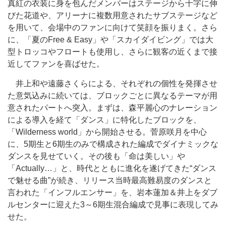
真紅の衣装に身を包んだメンバーはステージから十字に伸
びた花道や、アリーナに複数用意されたサブステージなど
を用いて、会場中のファンに向けて笑顔を振りまく。さら
に、「夏のFree & Easy」や「スカイダイビング」では大
型トロッコやフロートも使用し、さらに観客の近くまで接
近してファンを喜ばせた。
井上和や遠藤さくらによる、それぞれの個性を発揮させ
た意気込みに続いては、ブロックごとに異なるテーマが用
意されたパートへ突入。まずは、森平麗心のナレーション
による導入を経て「ダンス」に特化したブロックを、
「Wilderness world」から開始させる。菅原咲月を中心
に、5期生と6期生のみで構成された編成でダイナミックな
ダンスを見せていく。その後も「命は美しい」や
「Actually…」と、時代とともに進化を遂げてきた“ダンス
で魅せる曲”が続き、リリース当時最高難易度のダンスと
言われた「インフルエンサー」を、岩本蓮加＆井上をダブ
ルセンターに迎えた3～6期生混合編成で見事に表現してみ
せた。