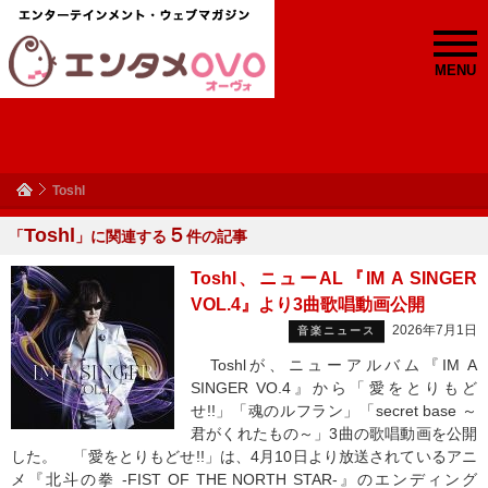
MENU
Toshl
Toshl
５
「
」に関連する
件の記事
Toshl、ニューAL『IM A SINGER
VOL.4』より3曲歌唱動画公開
2026年7月1日
音楽ニュース
Toshlが、ニューアルバム『IM A
SINGER VO.4』から「愛をとりもど
せ!!」「魂のルフラン」「secret base ～
君がくれたもの～」3曲の歌唱動画を公開
した。 「愛をとりもどせ!!」は、4月10日より放送されているアニ
メ『北斗の拳 -FIST OF THE NORTH STAR-』のエンディング