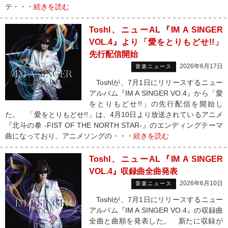
テ・・・
続きを読む
Toshl、ニューAL『IM A SINGER
VOL.4』より「愛をとりもどせ!!」
先行配信開始
2026年6月17日
音楽ニュース
Toshlが、7月1日にリリースするニュー
アルバム『IM A SINGER VO.4』から「愛
をとりもどせ!!」の先行配信を開始し
た。 「愛をとりもどせ!!」は、4月10日より放送されているアニメ
『北斗の拳 -FIST OF THE NORTH STAR-』のエンディングテーマ
曲になっており、アニメソングの・・・
続きを読む
Toshl、ニューAL『IM A SINGER
VOL.4』収録曲全曲発表
2026年6月10日
音楽ニュース
Toshlが、7月1日にリリースするニュー
アルバム『IM A SINGER VO.4』の収録曲
全曲と曲順を発表した。 新たに収録が