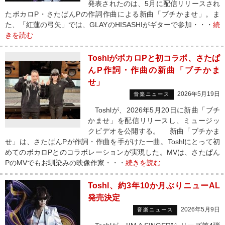
発表されたのは、5月に配信リリースされ
たボカロP・さたぱんPの作詞作曲による新曲「ブチかませ」。ま
た、「紅蓮の弓矢」では、GLAYのHISASHIがギターで参加・・・
続
きを読む
ToshlがボカロPと初コラボ、さたぱ
んP作詞・作曲の新曲「ブチかま
せ」
2026年5月19日
音楽ニュース
Toshlが、2026年5月20日に新曲「ブチ
かませ」を配信リリースし、ミュージッ
クビデオを公開する。 新曲「ブチかま
せ」は、さたぱんPが作詞・作曲を手がけた一曲。Toshlにとって初
めてのボカロPとのコラボレーションが実現した。MVは、さたぱん
PのMVでもお馴染みの映像作家・・・
続きを読む
Toshl、約3年10か月ぶりニューAL
発売決定
2026年5月9日
音楽ニュース