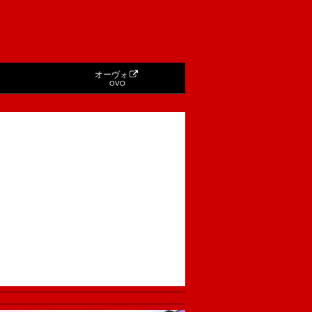
オーヴォ
OVO