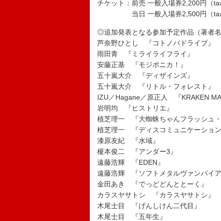
チケット：前売 一般入場券2,200円（tax 
当日 一般入場券2,500円（tax in.
◎追加発表となる参加予定作品（著者名
芦奈野ひとし 『コトノバドライブ』
雨田青 『ミライライフライ』
安藤正基 『モジポニカ！』
五十嵐大介 『ディザインズ』
五十嵐大介 『リトル・フォレスト』
IZU／Hagane／原正人 『KRAKEN M
岩明均 『ヒストリエ』
植芝理一 『大蜘蛛ちゃんフラッシュ
植芝理一 『ディスコミュニケーショ
漆原友紀 『水域』
榎本俊二 『アンダー3』
遠藤浩輝 『EDEN』
遠藤浩輝 『ソフトメタルヴァンパイ
金田あき 『でっどどんととーく』
カラスヤサトシ 『カラスヤサトシ』
木尾士目 『げんしけん二代目』
木尾士目 『五年生』