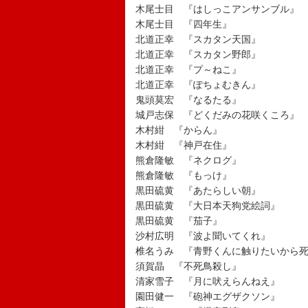
木尾士目 『はしっこアンサンブル』
木尾士目 『四年生』
北道正幸 『スカタン天国』
北道正幸 『スカタン野郎』
北道正幸 『プ～ねこ』
北道正幸 『ぽちょむきん』
鬼頭莫宏 『なるたる』
城戸志保 『どくだみの花咲くころ』
木村紺 『からん』
木村紺 『神戸在住』
熊倉隆敏 『ネクログ』
熊倉隆敏 『もっけ』
黒田硫黄 『あたらしい朝』
黒田硫黄 『大日本天狗党絵詞』
黒田硫黄 『茄子』
沙村広明 『波よ聞いてくれ』
椎名うみ 『青野くんに触りたいから
須賀晶 『不死鳥殺し』
清家雪子 『月に吠えらんねえ』
園田健一 『砲神エグザクソン』