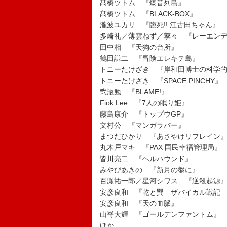
髙橋ツトム 『爆音列島』
髙橋ツトム 『BLACK-BOX』
瀧波ユカリ 『臨死!! 江古田ちゃん』
多崎礼／薄雲ねず／孳々 『レーエン
田中相 『天狗の台所』
鶴田謙二 『冒険エレキテ島』
トニーたけざき 『岸和田博士の科学
トニーたけざき 『SPACE PINCHY』
弐瓶勉 『BLAME!』
Fiok Lee 『7人の眠り姫』
藤島康介 『トップウGP』
文村公 『マンガラバー』
まつだひかり 『あさやけリフレイン
丸木戸マキ 『PAX 国民幸福管理局』
皆川亮二 『ヘルハウンド』
みやびあきの 『新月の盤に』
百瀬祐一郎／星河シワス 『逆殺起源
安彦良和 『乾と巽―ザバイカル戦記
安彦良和 『天の血脈』
山嵜大輝 『ゴールデンファントム』
ほか