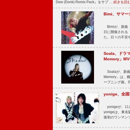
Dew (Donk) Remix Pack』をサプ …
続きを読
Bimi、サマ
Bimiが、新曲「
日に開催される【Bi
た。日々の不安
Soala、ド
Memory」M
Soalaが、新曲
Memory」は
ープニング曲。同
yonige、全国
yonigeが、11
yonigeは、東名
後初のワンマン