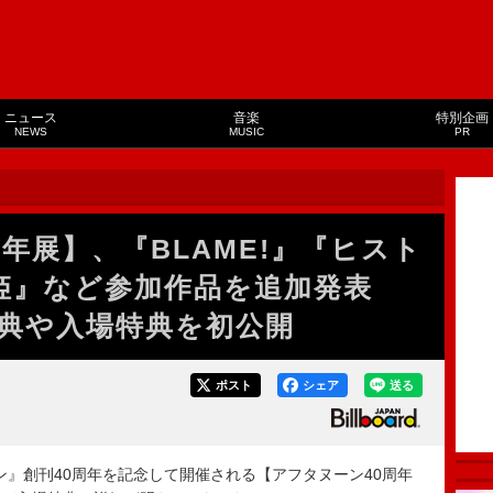
ニュース
音楽
特別企画
NEWS
MUSIC
PR
年展】、『BLAME!』『ヒスト
り姫』など参加作品を追加発表
典や入場特典を初公開
ポスト
シェア
送る
ン』創刊40周年を記念して開催される【アフタヌーン40周年