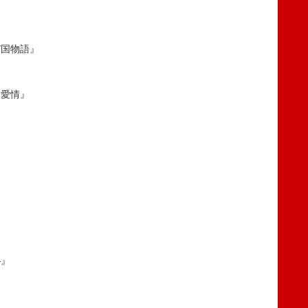
デ国物語』
的愛情』
』
』
―』