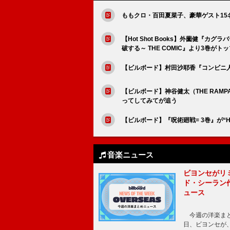
ももクロ・百田夏菜子、豪華ゲスト15
【Hot Shot Books】外薗健『
破する～ THE COMIC』より3巻がト
【ビルボード】村田沙耶香『コンビニ人間』
【ビルボード】神谷健太（THE RAMP
ってしてみてが追う
【ビルボード】『呪術廻戦≡ 3巻』が“Hot
音楽ニュース
ビヨンセがリ
ド・シーラン
ュース
今週の洋楽まと
日、ビヨンセが、先