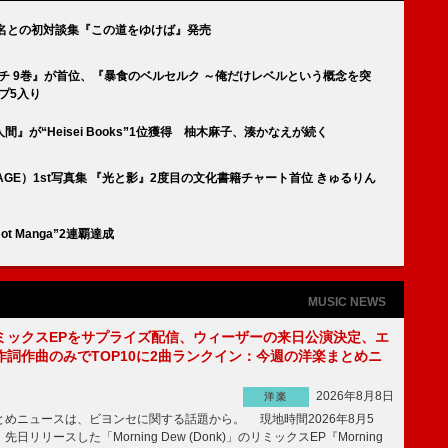
名との初対談集『この道をゆけば』発売
カグラバチ 9巻』が首位、『暴食のベルセルク ～俺だけレベルという概念を突
ップ5入り
が“Heisei Books”1位獲得 柚木麻子、湊かなえが続く
AGE）1st写真集 『光と影』2度目の文化書籍チャート首位 きゅるりん
 Manga”2連覇達成
MUSIC NEWS
ミックスEPをサプライズ配信、ウィーザーの来日公演決定、エ
作詞作曲のみでTOP10に2曲ランクイン：今週の洋楽まとめニ
2026年8月8日
洋楽
めニュースは、ビヨンセに関する話題から。 現地時間2026年8月5
日リリースした「Morning Dew (Donk)」のリミックスEP『Morning