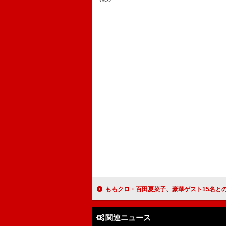
ももクロ・百田夏菜子、豪華ゲスト15名との初対談集『この道を
関連ニュース