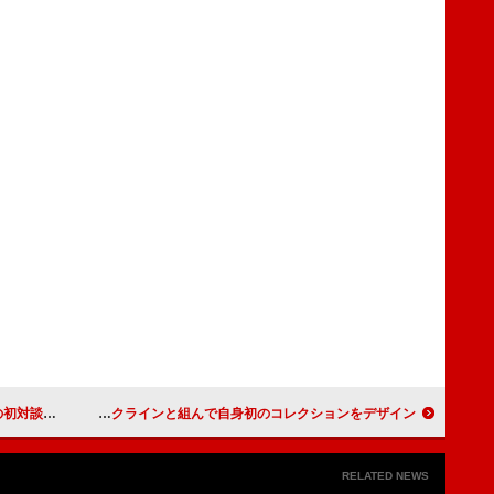
ゆけば』発売
BTSのJung Kook、カルバン・クラインと組んで自身初のコレクションをデザイン
RELATED NEWS