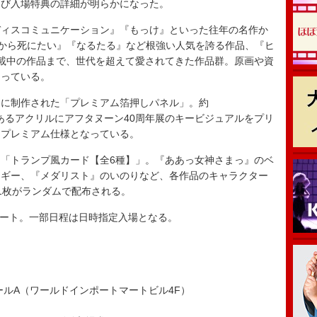
よび入場特典の詳細が明らかになった。
ィスコミュニケーション』『もっけ』といった往年の名作か
たいから死にたい』『なるたる』など根強い人気を誇る作品、『ヒ
載中の作品まで、世代を超えて愛されてきた作品群。原画や資
なっている。
に制作された「プレミアム箔押しパネル」。約
感のあるアクリルにアフタヌーン40周年展のキービジュアルをプリ
たプレミアム仕様となっている。
「トランプ風カード【全6種】」。『ああっ女神さまっ』のベ
ミギー、『メダリスト』のいのりなど、各作品のキャラクター
1枚がランダムで配布される。
タート。一部日程は日時指定入場となる。
ールA（ワールドインポートマートビル4F）