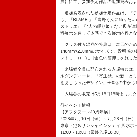
展】にて、参加予定作品の追加発表お
追加発表された参加予定作品は、『デ
ら、『BLAME!』『青野くんに触り
ストリエ』『7人の眠り姫』など現在連
料展示を通して体感できる展示内容と
グッズ付入場券の特典は、本展のため
148mm×210mmのサイズで、透明
ントし、ロゴには金色の箔押しを施し
来場者全員に配布される入場特典は、
ルダンディーや、『寄生獣』の新一と
をあしらったデザイン。全6種の中から
入場券の販売は5月18日18時よりス
◎イベント情報
【アフタヌーン40周年展】
2026年7月10日（金）～7月26日（日）
東京・池袋サンシャインシティ 展示ホ
11:00～19:00（最終入場18:30）