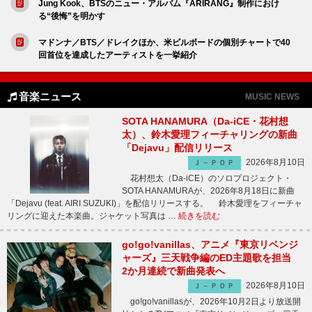
Jung Kook、BTSのニュー・アルバム『ARIRANG』制作におけ
る“後悔”を明かす
マドンナ／BTS／ドレイクほか、米ビルボードの個別チャートで40
回首位を達成したアーティストを一挙紹介
音楽ニュース
MUSIC NEWS
SOTA HANAMURA（Da-iCE・花村想
太）、鈴木愛理フィーチャリングの新曲
「Dejavu」配信リリース
2026年8月10日
Ｊ－ＰＯＰ
花村想太（Da-iCE）のソロプロジェクト・
SOTA HANAMURAが、2026年8月18日に新曲
「Dejavu (feat. AIRI SUZUKI)」を配信リリースする。 鈴木愛理をフィーチャ
リングに迎えた本楽曲。ジャケット写真は …
続きを読む
go!go!vanillas、アニメ『東京リベンジ
ャーズ』三天戦争編のED主題歌を担当
2か月連続で新曲発表へ
2026年8月10日
Ｊ－ＰＯＰ
go!go!vanillasが、2026年10月2日より放送開