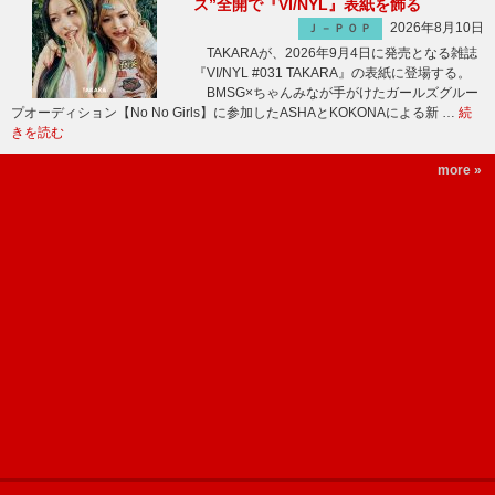
ス”全開で『VI/NYL』表紙を飾る
2026年8月10日
Ｊ－ＰＯＰ
TAKARAが、2026年9月4日に発売となる雑誌
『VI/NYL #031 TAKARA』の表紙に登場する。
BMSG×ちゃんみなが手がけたガールズグルー
プオーディション【No No Girls】に参加したASHAとKOKONAによる新 …
続
きを読む
more »