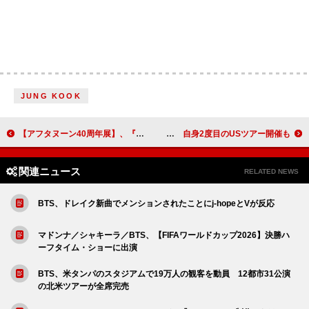
JUNG KOOK
【アフタヌーン40周年展】、『BLAME!』『ヒストリエ』『7人の眠り姫』など参加作品を追加発表 グッズ付入場券の特典や入場特典を初公開
細野晴臣、新作アルバム『Yours Sincerely』リリース決定 自身2度目のUSツアー開催も
関連ニュース
RELATED NEWS
BTS、ドレイク新曲でメンションされたことにj-hopeとVが反応
マドンナ／シャキーラ／BTS、【FIFAワールドカップ2026】決勝ハ
ーフタイム・ショーに出演
BTS、米タンパのスタジアムで19万人の観客を動員 12都市31公演
の北米ツアーが全席完売