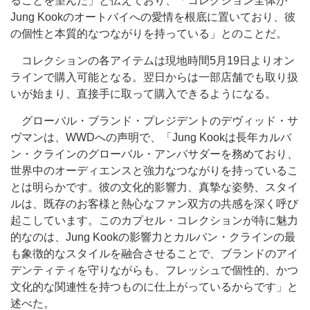
ることを望んだ」と伝えており、「コレクション全体が
Jung Kookのオートバイへの愛情を根底に置いており、彼
の個性と本質的なつながりを持っている」とのことだ。
コレクションの各アイテムは現地時間5月19日よりオン
ラインで購入可能となる。翌日からは一部店舗でも取り扱
いが始まり、直接手に取って購入できるようになる。
グローバル・ブランド・プレジデントのデヴィッド・サ
ヴマンは、WWDへの声明で、「Jung Kookは長年カルバ
ン・クラインのグローバル・アンバサダーを務めており、
世界中のオーディエンスと強力なつながりを持っているこ
とは明らかです。彼の文化的影響力、真摯な姿勢、スタイ
ルは、既存のお客様と熱心なファン双方の共感を深く呼び
起こしています。このカプセル・コレクションが特に魅力
的なのは、Jung Kookの影響力とカルバン・クラインの最
も象徴的なスタイルを融合させることで、ブランドのアイ
デンティティを守りながらも、フレッシュで個性的、かつ
文化的な関連性を持つものに仕上がっているからです」と
述べた。