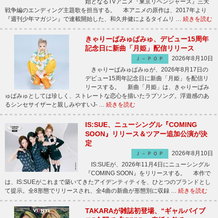
始となるTVアニメ『東京リベンジャーズ』三天
戦争編のエンディング主題歌を担当する。 本アニメの原作は、2017年より
『週刊少年マガジン』で連載開始した、和久井健によるタイムリ …
続きを読む
きゃりーぱみゅぱみゅ、デビュー15周年
記念日に新曲「月姫」配信リリース
2026年8月10日
Ｊ－ＰＯＰ
きゃりーぱみゅぱみゅが、2026年8月17日の
デビュー15周年記念日に新曲「月姫」を配信リ
リースする。 新曲「月姫」は、きゃりーぱみ
ゅぱみゅとしては珍しく、ストレートな恋心を描いたラブソング。浮遊感のあ
るシンセサイザーと親しみやすいJ- …
続きを読む
IS:SUE、ニューシングル『COMING
SOON』リリース＆ツアー追加公演が決
定
2026年8月10日
Ｊ－ＰＯＰ
IS:SUEが、2026年11月4日にニューシングル
『COMING SOON』をリリースする。 本作で
は、IS:SUEがこれまで築いてきたアイデンティティを、ひとつのブランドとし
て提示。全8形態でリリースされ、全4曲の新曲が形態別に収録 …
続きを読む
TAKARAが雑誌初登場、“ギャルバイブ