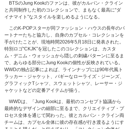
BTSのJung Kookのファンは、彼がカルバン・クライン
と共同制作した初のコレクションで、まもなく最高に“ダ
イナマイト”なスタイルを楽しめるようになる。
このK-POPスターが同ファッション・ハウスの長年のパ
ートナーたちと協力し、自身のカプセル・コレクションを
手がけたことが、現地時間2026年5月18日に発表された。
特別ロゴ“CKJK”を冠したこのコレクションは、カスタ
ム・デニム・ウォッシュから隠しの刺繍パターンに至るま
で、あらゆる部分にJung Kookの個性が反映されている。
WWDの独占記事によれば、ラインナップには90年代風ト
ラッカー・ジャケット、バギーなローライズ・ジーンズ、
グラフィックTシャツ、スウェットシャツ、レーサー・ジ
ャケットなどの定番アイテムが揃う。
WWDは、「Jung Kookは、最初のコンセプト協議から
最終的なデザインの細部に至るまで、クリエイティブ・プ
ロセス全体を通じて関わった。彼とカルバン・クライン両
チームは、カプセル全体に彼の存在感が行き渡るようにす