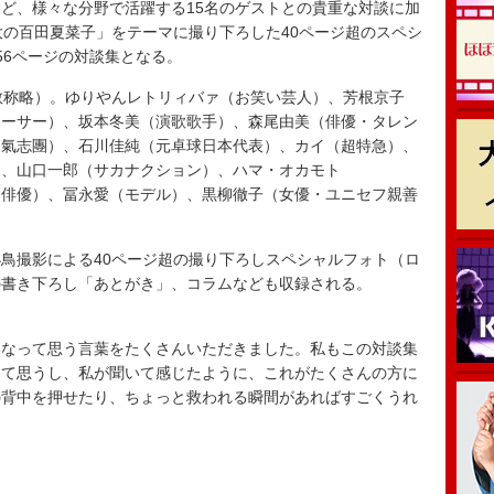
ど、様々な分野で活躍する15名のゲストとの貴重な対談に加
大の百田夏菜子」をテーマに撮り下ろした40ページ超のスペシ
56ページの対談集となる。
敬称略）。ゆりやんレトリィバァ（お笑い芸人）、芳根京子
ューサー）、坂本冬美（演歌歌手）、森尾由美（俳優・タレン
（氣志團）、石川佳純（元卓球日本代表）、カイ（超特急）、
）、山口一郎（サカナクション）、ハマ・オカモト
優・俳優）、冨永愛（モデル）、黒柳徹子（女優・ユニセフ親善
鳥撮影による40ページ超の撮り下ろしスペシャルフォト（ロ
の書き下ろし「あとがき」、コラムなども収録される。
いなって思う言葉をたくさんいただきました。私もこの対談集
って思うし、私が聞いて感じたように、これがたくさんの方に
の背中を押せたり、ちょっと救われる瞬間があればすごくうれ