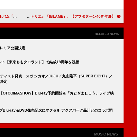
NCE』リリース
【アフタヌーン40周年展】、『BLAME!』『ヒストリエ』『7人の眠り姫』など参加作品を追加発表 グッズ付入場券の特典や入場特典を初公開
RELATED NEWS
プレミア公開決定
ント【東京ももクロランド】で結成18周年を祝福
ティスト発表 スガ シカオ／JUJU／丸山隆平（SUPER EIGHT）／
が決定
OTOGIMASHOW】Blu-ray予約開始＆「おとぎましょう」ライブ映
Blu-ray＆DVD発売記念にマクセル アクアパーク品川とのコラボ開
MUSIC NEWS