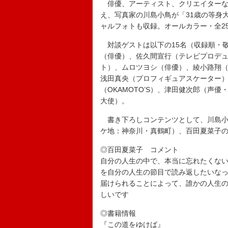
俳優、アーティスト、クリエイターな
え、写真家の川島小鳥が「31歳の等身
ャルフォトも収録。オールカラー・全2
対談ゲストは以下の15名（収録順・
（俳優）、佐久間宣行（テレビプロデ
ト）、ムロツヨシ（俳優）、綾小路翔
浅田真央（プロフィギュアスケーター
（OKAMOTO’S）、津田健次郎（声
大使）。
書き下ろしコンテンツとして、川島小
ケ地：神奈川・真鶴町）、百田夏菜子
◎百田夏菜子 コメント
自分の人生の中で、本当に忘れたくな
を自分の人生の節目で読み返したいな
届けられることによって、誰かの人生
しいです
◎書籍情報
『この道をゆけば』