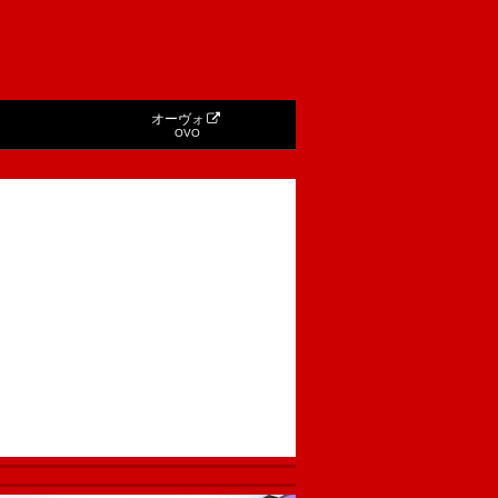
オーヴォ
OVO