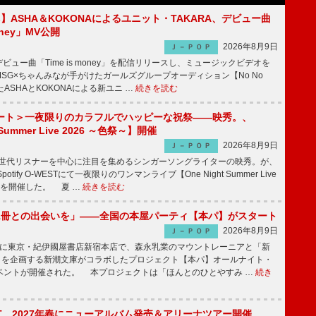
irls】ASHA＆KOKONAによるユニット・TAKARA、デビュー曲
money」MV公開
2026年8月9日
Ｊ－ＰＯＰ
ビュー曲「Time is money」を配信リリースし、ミュージックビデオを
SG×ちゃんみなが手がけたガールズグループオーディション【No No
したASHAとKOKONAによる新ユニ …
続きを読む
ート＞一夜限りのカラフルでハッピーな祝祭――映秀。、
 Summer Live 2026 ～色祭～】開催
2026年8月9日
Ｊ－ＰＯＰ
同世代リスナーを中心に注目を集めるシンガーソングライターの映秀。が、
otify O-WESTにて一夜限りのワンマンライブ【One Night Summer Live
～】を開催した。 夏 …
続きを読む
1冊との出会いを」――全国の本屋パーティ【本パ】がスタート
2026年8月9日
Ｊ－ＰＯＰ
8日に東京・紀伊國屋書店新宿本店で、森永乳業のマウントレーニアと「新
冊」を企画する新潮文庫がコラボしたプロジェクト【本パ】オールナイト・
ベントが開催された。 本プロジェクトは「ほんとのひとやすみ …
続き
IGHT、2027年春にニューアルバム発売＆アリーナツアー開催