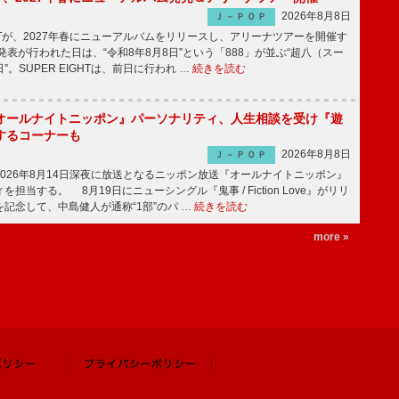
2026年8月8日
Ｊ－ＰＯＰ
GHTが、2027年春にニューアルバムをリリースし、アリーナツアーを開催す
表が行われた日は、“令和8年8月8日”という「888」が並ぶ“超八（スー
。SUPER EIGHTは、前日に行われ …
続きを読む
オールナイトニッポン』パーソナリティ、人生相談を受け『遊
するコーナーも
2026年8月8日
Ｊ－ＰＯＰ
026年8月14日深夜に放送となるニッポン放送『オールナイトニッポン』
担当する。 8月19日にニューシングル『鬼事 / Fiction Love』がリリ
記念して、中島健人が通称“1部”のパ …
続きを読む
more »