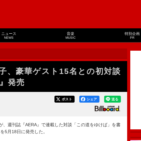
ニュース
音楽
特別企画
NEWS
MUSIC
PR
子、豪華ゲスト15名との初対談
』発売
ポスト
シェア
送る
、週刊誌『AERA』で連載した対談「この道をゆけば」を書
を5月18日に発売した。