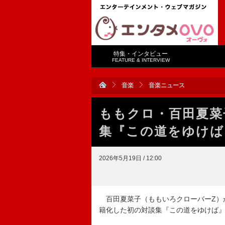
特集・インタビュー
FEATURE & INTERVIEW
音楽
音楽ニュース
ももクロ・百田夏菜
集『この道をゆけば
2026年5月19日 / 12:00
百田夏菜子（ももいろクローバーZ）が
籍化した初の対談集『この道をゆけば』