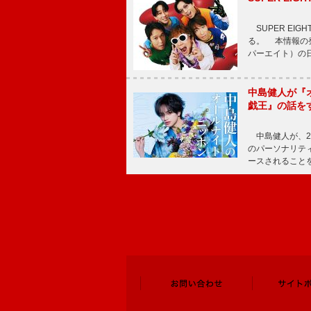
SUPER EI
る。 本情報の発
パーエイト）の日”
中島健人が『
戯王』の話を
中島健人が、2
のパーソナリティを
ースされることを