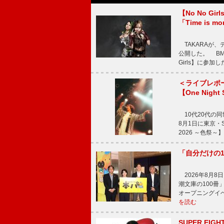
【No No G
「Time is 
TAKARAが、デ
公開した。 BM
Girls】に参加
＜ライブレポ
【One Night
10代20代の
8月1日に東京・Sp
2026 ～色祭
「自分だけの
2026年8月
潮文庫の100
オープニングイ
を読む
SUPER E