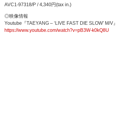
AVC1-97318/P / 4,340円(tax in.)
◎映像情報
Youtube『TAEYANG – ‘LIVE FAST DIE SLOW’ M/V』
https://www.youtube.com/watch?v=pB3W-k0kQ8U