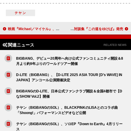
テヤン
映画『Michael／マイケル』、ムーンウォーク初披露の歴史的瞬間を再現した本編映像が解禁 IMAX先行上映も決定
ももクロ・百田夏菜子、豪華ゲスト15名との初対談集『この道をゆけば』発売
関連ニュース
RELATED NEWS
BIGBANG、デビュー20周年へ向け公式ファンコミュニティ開設＆8
月より約9年ぶりのワールドツアー開催
D-LITE（BIGBANG）、【D-LITE 2025 ASIA TOUR [D’s WAVE] IN
JAPAN】アンコール公演開催決定
BIGBANGのD-LITE、日本公式ファンクラブ開設＆全国4都市で【D
なSHOW Vol.2】開催
テヤン（BIGBANGのSOL）、BLACKPINKのLISAとのコラボ曲
「Shoong!」パフォーマンスビデオなど公開
テヤン（BIGBANGのSOL）、ソロEP『Down to Earth』4月リリー
ス