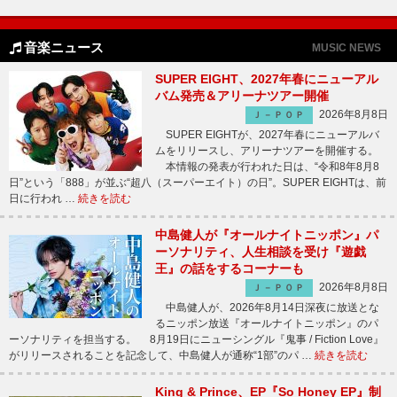
音楽ニュース
MUSIC NEWS
SUPER EIGHT、2027年春にニューアル
バム発売＆アリーナツアー開催
2026年8月8日
Ｊ－ＰＯＰ
SUPER EIGHTが、2027年春にニューアルバ
ムをリリースし、アリーナツアーを開催する。
本情報の発表が行われた日は、“令和8年8月8
日”という「888」が並ぶ“超八（スーパーエイト）の日”。SUPER EIGHTは、前
日に行われ …
続きを読む
中島健人が『オールナイトニッポン』パ
ーソナリティ、人生相談を受け『遊戯
王』の話をするコーナーも
2026年8月8日
Ｊ－ＰＯＰ
中島健人が、2026年8月14日深夜に放送とな
るニッポン放送『オールナイトニッポン』のパ
ーソナリティを担当する。 8月19日にニューシングル『鬼事 / Fiction Love』
がリリースされることを記念して、中島健人が通称“1部”のパ …
続きを読む
King & Prince、EP『So Honey EP』制