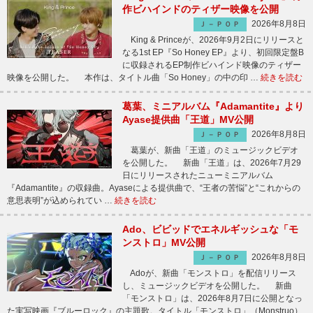
作ビハインドのティザー映像を公開
2026年8月8日
Ｊ－ＰＯＰ
King & Princeが、2026年9月2日にリリースと
なる1st EP『So Honey EP』より、初回限定盤B
に収録されるEP制作ビハインド映像のティザー
映像を公開した。 本作は、タイトル曲「So Honey」の中の印 …
続きを読む
葛葉、ミニアルバム『Adamantite』より
Ayase提供曲「王道」MV公開
2026年8月8日
Ｊ－ＰＯＰ
葛葉が、新曲「王道」のミュージックビデオ
を公開した。 新曲「王道」は、2026年7月29
日にリリースされたニューミニアルバム
『Adamantite』の収録曲。Ayaseによる提供曲で、“王者の苦悩”と“これからの
意思表明”が込められてい …
続きを読む
Ado、ビビッドでエネルギッシュな「モ
ンストロ」MV公開
2026年8月8日
Ｊ－ＰＯＰ
Adoが、新曲「モンストロ」を配信リリース
し、ミュージックビデオを公開した。 新曲
「モンストロ」は、2026年8月7日に公開となっ
た実写映画『ブルーロック』の主題歌。タイトル「モンストロ」（Monstruo）