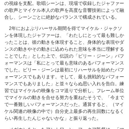
の視線を支配。歌唱シーンは、現場で収録したジャファー
の歌声とマイケル本人の歌声を高度な音響技術によって融
合し、シーンごとに絶妙なバランスで構成されている。
2年におよぶリハーサル期間を得てマイケル・ジャクソ
ンを体現したジャファーは、「わたしにとって最も難しか
ったことは、彼の動きを体現すること、身体的な表現やダ
ンスの動きやその動きに込められた意味を本当に理解する
ことでした」とした上で、伝説の「ビリー・ジーン」パフ
ォーマンスは「私にとって最も意味のあるパフォーマンス
でした。ビリー・ジーンは最初にリハーサルを始めたパフ
ォーマンスでもあります。そして、最も挑戦的なパフォー
マンスでもありました」と並々ならぬ思い入れを告白。練
習ではマイケルの映像をコマ送りで分析し、フレーム単位
でマイケルの動きを合せる努力を重ねたそうで、「今まで
で一番難しいパフォーマンスだった。通算すると、（マイ
ケル関連の映像の中で）自分史上最多の再生回数になるく
らい再生したんじゃないかな」と振り返った。