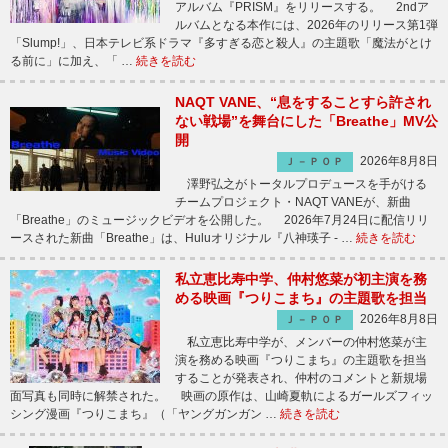
アルバム『PRISM』をリリースする。 2ndア
ルバムとなる本作には、2026年のリリース第1弾
「Slump!」、日本テレビ系ドラマ『多すぎる恋と殺人』の主題歌「魔法がとけ
る前に」に加え、「 …
続きを読む
NAQT VANE、“息をすることすら許され
ない戦場”を舞台にした「Breathe」MV公
開
2026年8月8日
Ｊ－ＰＯＰ
澤野弘之がトータルプロデュースを手がける
チームプロジェクト・NAQT VANEが、新曲
「Breathe」のミュージックビデオを公開した。 2026年7月24日に配信リリ
ースされた新曲「Breathe」は、Huluオリジナル『八神瑛子 - …
続きを読む
私立恵比寿中学、仲村悠菜が初主演を務
める映画『つりこまち』の主題歌を担当
2026年8月8日
Ｊ－ＰＯＰ
私立恵比寿中学が、メンバーの仲村悠菜が主
演を務める映画『つりこまち』の主題歌を担当
することが発表され、仲村のコメントと新規場
面写真も同時に解禁された。 映画の原作は、山崎夏軌によるガールズフィッ
シング漫画『つりこまち』（「ヤングガンガン …
続きを読む