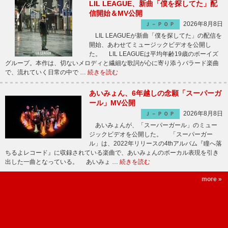
LIL LEAGUE、新曲「僕を探してた」配
信開始＆MV公開
2026年8月8日
Ｊ－ＰＯＰ
LIL LEAGUEが新曲「僕を探してた」の配信を
開始、あわせてミュージックビデオを公開し
た。 LIL LEAGUEは平均年齢19歳のボーイズ
グループ。本作は、切ないメロディと繊細な歌詞が心に寄り添うバラード楽曲
で、流れていく日常の中で …
続きを読む
あいみょん、6年越しの念願「スーパーガ
ール」MV公開
2026年8月8日
Ｊ－ＰＯＰ
あいみょんが、「スーパーガール」のミュー
ジックビデオを公開した。 「スーパーガー
ル」は、2022年リリースの4thアルバム『瞳へ落
ちるよレコード』に収録されている楽曲で、あいみょんのボーカル表現を引き
出した一曲となっている。 あいみょ …
続きを読む
more »