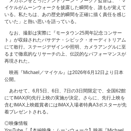
メガホンをとったアントワーン・フークア監督は、「マ
イケルがムーンウォークを披露した瞬間を、誰もが覚えて
いる。私たちは、あの歴史的瞬間を正確に描く責任を感じ
ていた」と熱い思いを語っている。
なお、撮影は実際に『モータウン25周年記念コンサー
ト』が収録されたパサデナ・シビック・オーディトリアム
にて敢行。ステージデザインや照明、カメラアングルに至
るまで徹底的なリサーチの上、伝説的なパフォーマンスが
再現された。
映画『Michael／マイケル』は2026年6月12日より日本
公開。
あわせて、6月5日、6日、7日の3日間限定で、全国62館
にてIMAX(R)先行上映の実施が決定。さらに、先行上映を
含むIMAX上映鑑賞者にはIMAX入場者特典A3ポスターが先
着プレゼントされる。
◎映像情報
YouTube『【本編映像：ムーンウォーク】映画『Michael