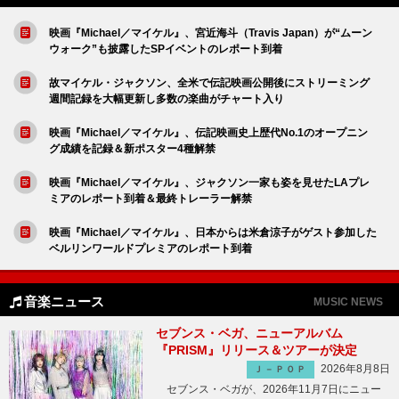
映画『Michael／マイケル』、宮近海斗（Travis Japan）が“ムーン
ウォーク”も披露したSPイベントのレポート到着
故マイケル・ジャクソン、全米で伝記映画公開後にストリーミング
週間記録を大幅更新し多数の楽曲がチャート入り
映画『Michael／マイケル』、伝記映画史上歴代No.1のオープニン
グ成績を記録＆新ポスター4種解禁
映画『Michael／マイケル』、ジャクソン一家も姿を見せたLAプレ
ミアのレポート到着＆最終トレーラー解禁
映画『Michael／マイケル』、日本からは米倉涼子がゲスト参加した
ベルリンワールドプレミアのレポート到着
音楽ニュース
MUSIC NEWS
セブンス・ベガ、ニューアルバム
『PRISM』リリース＆ツアーが決定
2026年8月8日
Ｊ－ＰＯＰ
セブンス・ベガが、2026年11月7日にニュー