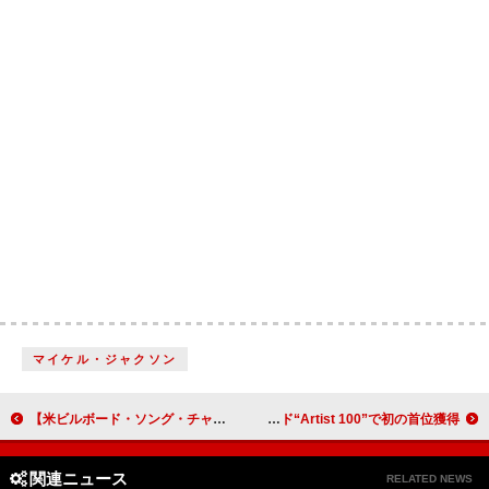
マイケル・ジャクソン
【米ビルボード・ソング・チャート】エラ・ラングレー通算10週目1位、ブルーノ・マーズ／オリヴィア・ディーンが新記録
故マイケル・ジャクソン、伝記映画の興行的成功を受けて米ビルボード“Artist 100”で初の首位獲得
関連ニュース
RELATED NEWS