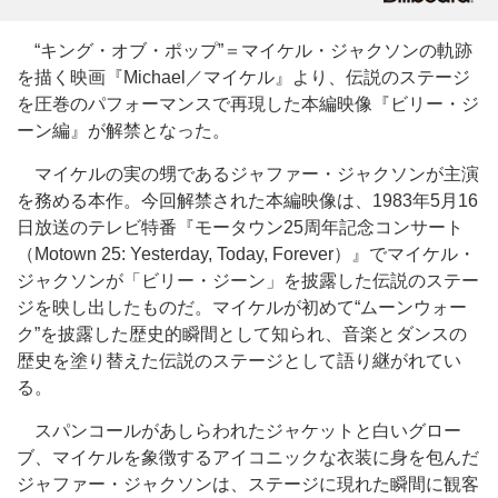
“キング・オブ・ポップ”＝マイケル・ジャクソンの軌跡
を描く映画『Michael／マイケル』より、伝説のステージ
を圧巻のパフォーマンスで再現した本編映像『ビリー・ジ
ーン編』が解禁となった。
マイケルの実の甥であるジャファー・ジャクソンが主演
を務める本作。今回解禁された本編映像は、1983年5月16
日放送のテレビ特番『モータウン25周年記念コンサート
（Motown 25: Yesterday, Today, Forever）』でマイケル・
ジャクソンが「ビリー・ジーン」を披露した伝説のステー
ジを映し出したものだ。マイケルが初めて“ムーンウォー
ク”を披露した歴史的瞬間として知られ、音楽とダンスの
歴史を塗り替えた伝説のステージとして語り継がれてい
る。
スパンコールがあしらわれたジャケットと白いグロー
ブ、マイケルを象徴するアイコニックな衣装に身を包んだ
ジャファー・ジャクソンは、ステージに現れた瞬間に観客