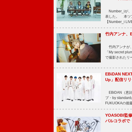
Number_iが、
表した。 本ツア
【Number_i LI
竹内アンナ、E
竹内アンナが、8
「My secre
で撮影されたリード曲
EBiDAN N
Up」配信リリ
EBiDAN（恵
プ・by stan
FUKUOKAの
YOASOBI監
バルコラボで