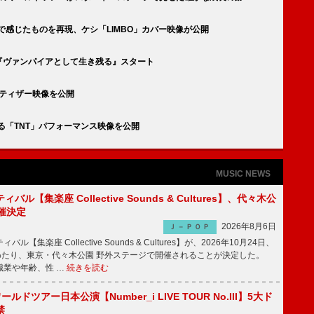
ラ】で感じたものを再現、ケシ「LIMBO」カバー映像が公開
ィ『ヴァンパイアとして生き残る』スタート
LA」ティザー映像を公開
がる「TNT」パフォーマンス映像を公開
MUSIC NEWS
ル【集楽座 Collective Sounds & Cultures】、代々木公
催決定
2026年8月6日
Ｊ－ＰＯＰ
【集楽座 Collective Sounds & Cultures】が、2026年10月24日、
にわたり、東京・代々木公園 野外ステージで開催されることが決定した。
職業や年齢、性 …
続きを読む
ワールドツアー日本公演【Number_i LIVE TOUR No.III】5大ド
禁