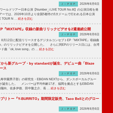
2026年8月6日
Ｊ－ＰＯＰ
ワールドツアー日本公演【Number_i LIVE TOUR No.III】の公演日程を発
ーでは、2026年10月より全国5都市の5大ドームで行われる日本公演
VE TOUR N …
続きを読む
P『MIXTAPE』収録の新曲リリックビデオを2週連続公開
2026年8月6日
Ｊ－ＰＯＰ
月12日に配信リリースするデジタルコンセプトEP『MIXTAPE』収録曲
t plum」のリリックビデオを公開した。 さらに同EPのリリース日には、台湾
「ok, love song」の …
続きを読む
EXTから新グループ・by standardが誕生、デビュー曲「Blaze
ース
2026年8月6日
Ｊ－ＰＯＰ
比寿学園男子部）の研究生・EBiDAN NEXTから、ダンスボーカルグルー
dardが誕生した。 メンバーは平均年齢17才、福岡を拠点とするEBiDAN
後藤陽向、佐多伊徳、田中隆之介、長 …
続きを読む
修ブリトー『Y-BURRITO』期間限定販売、Taco Bellとのグロー
2026年8月6日
Ｊ－ＰＯＰ