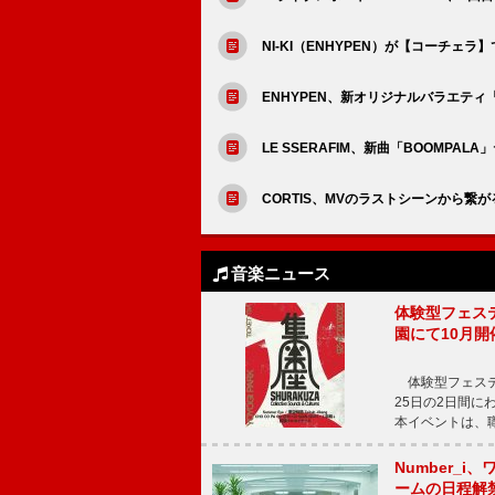
NI-KI（ENHYPEN）が【コーチェ
ENHYPEN、新オリジナルバラエテ
LE SSERAFIM、新曲「BOOMPA
CORTIS、MVのラストシーンから繋
音楽ニュース
体験型フェスティバ
園にて10月開
体験型フェスティバル
25日の2日間
本イベントは、
Number_i、
ームの日程解