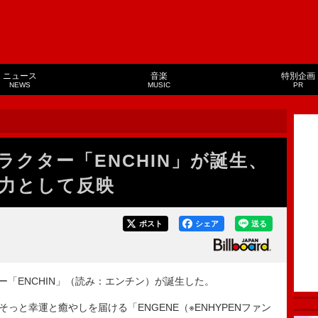
ニュース
音楽
特別企画
NEWS
MUSIC
PR
ャラクター「ENCHIN」が誕生、
力として反映
ポスト
シェア
送る
ー「ENCHIN」（読み：エンチン）が誕生した。
っと幸運と癒やしを届ける「ENGENE（※ENHYPENファン