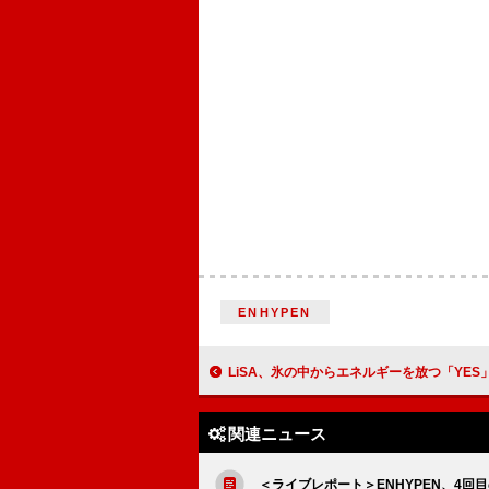
ENHYPEN
LiSA、氷の中からエネルギーを放つ「YES
関連ニュース
＜ライブレポート＞ENHYPEN、4