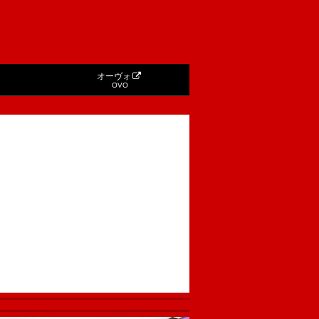
オーヴォ
OVO