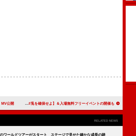
」MV公開
叙情的アイドルグループ・兎アイズ、初MV公開！ 5/17渋谷でかくれんぼ体験企画【#兎を確保せよ】＆入場無料フリーイベントの開催も
RELATED NEWS
回目のワールドツアーがスタート ステージで見せた確かな成長の跡