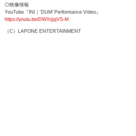
◎映像情報
YouTube『INI｜’DUM’ Performance Video』
https://youtu.be/DWXrjjqVS-M
（C）LAPONE ENTERTAINMENT