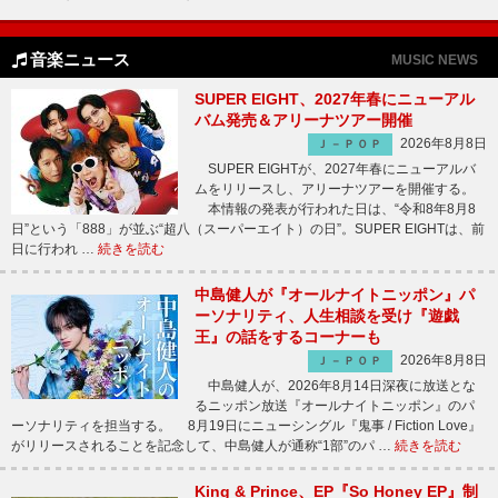
音楽ニュース
MUSIC NEWS
SUPER EIGHT、2027年春にニューアル
バム発売＆アリーナツアー開催
2026年8月8日
Ｊ－ＰＯＰ
SUPER EIGHTが、2027年春にニューアルバ
ムをリリースし、アリーナツアーを開催する。
本情報の発表が行われた日は、“令和8年8月8
日”という「888」が並ぶ“超八（スーパーエイト）の日”。SUPER EIGHTは、前
日に行われ …
続きを読む
中島健人が『オールナイトニッポン』パ
ーソナリティ、人生相談を受け『遊戯
王』の話をするコーナーも
2026年8月8日
Ｊ－ＰＯＰ
中島健人が、2026年8月14日深夜に放送とな
るニッポン放送『オールナイトニッポン』のパ
ーソナリティを担当する。 8月19日にニューシングル『鬼事 / Fiction Love』
がリリースされることを記念して、中島健人が通称“1部”のパ …
続きを読む
King & Prince、EP『So Honey EP』制