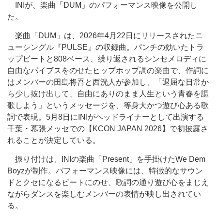
INIが、楽曲「DUM」のパフォーマンス映像を公開し
た。
楽曲「DUM」は、2026年4月22日にリリースされたニ
ューシングル『PULSE』の収録曲。パンチの効いたトラ
ップビートと808ベース、繰り返されるシンセメロディに
自由なバイブスをのせたヒップホップ調の楽曲で、作詞に
はメンバーの田島将吾と西洸人が参加し、「退屈な日常か
ら少し抜け出して、自由にありのまま人生という青春を謳
歌しよう」というメッセージを、等身大かつ遊び心ある歌
詞で表現。5月8日にINIがヘッドライナーとして出演する
千葉・幕張メッセでの【KCON JAPAN 2026】で初披露さ
れることが決定している。
振り付けは、INIの楽曲「Present」を手掛けたWe Dem
Boyzが制作。パフォーマンス映像には、特徴的なサウン
ドとクセになるビートにのせ、歌詞の通り遊び心をまじえ
ながらダンスを楽しむメンバーの表情が映し出されてい
る。