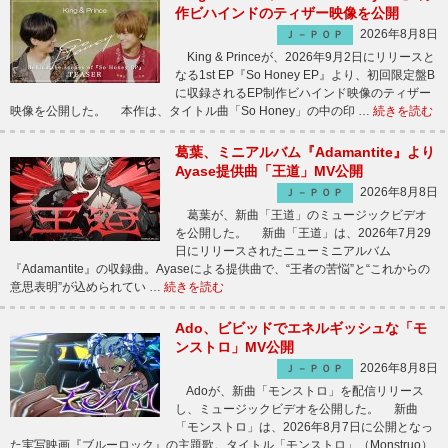
作ビハインドのティザー映像を公開
2026年8月8日
Ｊ－ＰＯＰ
King & Princeが、2026年9月2日にリリースと
なる1st EP『So Honey EP』より、初回限定盤B
に収録されるEP制作ビハインド映像のティザー
映像を公開した。 本作は、タイトル曲「So Honey」の中の印 …
続きを読む
葛葉、ミニアルバム『Adamantite』より
Ayase提供曲「王道」MV公開
2026年8月8日
Ｊ－ＰＯＰ
葛葉が、新曲「王道」のミュージックビデオ
を公開した。 新曲「王道」は、2026年7月29
日にリリースされたニューミニアルバム
『Adamantite』の収録曲。Ayaseによる提供曲で、“王者の苦悩”と“これからの
意思表明”が込められてい …
続きを読む
Ado、ビビッドでエネルギッシュな「モ
ンストロ」MV公開
2026年8月8日
Ｊ－ＰＯＰ
Adoが、新曲「モンストロ」を配信リリース
し、ミュージックビデオを公開した。 新曲
「モンストロ」は、2026年8月7日に公開となっ
た実写映画『ブルーロック』の主題歌。タイトル「モンストロ」（Monstruo）