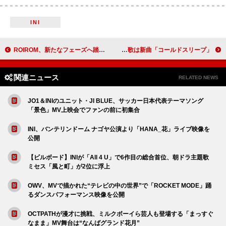
INI
ROIROM、新たなフェーズへ踏み出す決意を「CLASSIC WAVE」MVで示す
Perfumeのドキュメンタリー映画、主題歌は新曲「コールドスリープ」
関連ニュース
RELATED NEWS
JO1＆INIのユニット・JI BLUE、サッカー日本代表テーマソング
「景色」MV上映会でファンの前に初集合
INI、バンテリンドーム ナゴヤ公演より「HANA_花」ライブ映像を
公開
【ビルボード】INIが「All 4 U」で6作目の総合首位、朝ドラ主題歌
ミセス「風と町」が2位に浮上
OWV、MVで描かれた“テレビの中の世界”で「ROCKET MODE」踊
るダンスパフォーマンス映像を公開
OCTPATHが漫才に挑戦、ミルクボーイら芸人も登場する「まっすぐ
なまま」MV舞台は“なんばグランド花月”