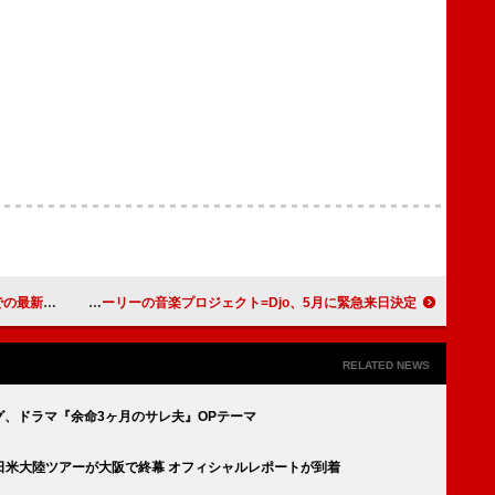
歌唱映像を一挙公開
俳優ジョー・キーリーの音楽プロジェクト=Djo、5月に緊急来日決定
RELATED NEWS
タッグ、ドラマ『余命3ヶ月のサレ夫』OPテーマ
日米大陸ツアーが大阪で終幕 オフィシャルレポートが到着