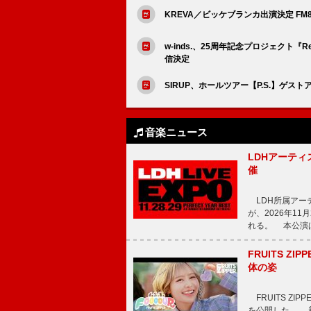
KREVA／ビッケブランカ出演決定 FM8
w-inds.、25周年記念プロジェクト『Re-R
信決定
SIRUP、ホールツアー【P.S.】ゲス
音楽ニュース
LDHアーティス
催
LDH所属アーティス
が、2026年1
れる。 本公演は
FRUITS ZI
体の姿
FRUITS ZI
を公開した。 新曲