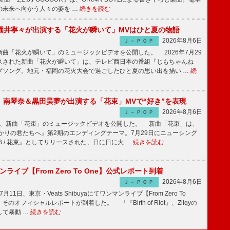
の未来へ向かう人々の姿を …
続きを読む
園井寧々が出演する「花火が瞬いて」MVはひと夏の物語
2026年8月6日
Ｊ－ＰＯＰ
曲「花火が瞬いて」のミュージックビデオを公開した。 2026年7月29
スされた新曲「花火が瞬いて」は、テレビ西日本の番組『じもちゃんね
プソング。地元・福岡の花火大会で過ごしたひと夏の思い出を描い …
続
ake、南琴奈＆黒田昊夢が出演する「花束」MVで“好き”を表現
2026年8月6日
Ｊ－ＰＯＰ
keが、新曲「花束」のミュージックビデオを公開した。 新曲「花束」は、
かりの君たちへ』第2期のエンディングテーマ。7月29日にニューシング
LB / 花束』としてリリースされた、日に日に大 …
続きを読む
マンライブ【From Zero To One】公式レポート到着
2026年8月6日
Ｊ－ＰＯＰ
7月11日、東京・Veats Shibuyaにてワンマンライブ【From Zero To
そのオフィシャルレポートが到着した。 「『Birth of Riot』、Zilqyの
して暴動 …
続きを読む