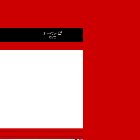
オーヴォ
OVO