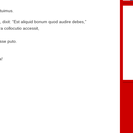
tuimus.
dixit: “Est aliquid bonum quod audire debes,”
a collocutio accessit,
sse puto.
a!