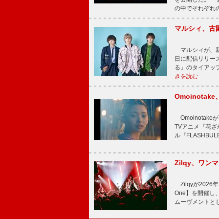
の中でそれぞれ
マルシィ、古
マルシィが、新
日に配信リリー
る』のタイアッ
きを読む
Omoinot
Omoinota
TVアニメ『花ざ
ル『FLASHBU
Zilqy、ワン
Zilqyが2026年
One】を開催し、
ムーヴメントと