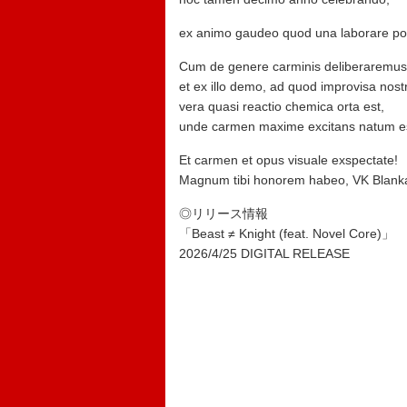
ex animo gaudeo quod una laborare po
Cum de genere carminis deliberaremus, 
et ex illo demo, ad quod improvisa nostr
vera quasi reactio chemica orta est,
unde carmen maxime excitans natum e
Et carmen et opus visuale exspectate!
Magnum tibi honorem habeo, VK Blank
◎リリース情報
「Beast ≠ Knight (feat. Novel Core)」
2026/4/25 DIGITAL RELEASE