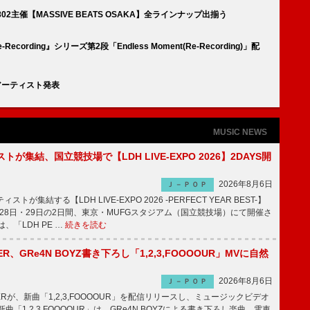
02主催【MASSIVE BEATS OSAKA】全ラインナップ出揃う
ecording』シリーズ第2段「Endless Moment(Re-Recording)」配
トアーティスト発表
MUSIC NEWS
トが集結、国立競技場で【LDH LIVE-EXPO 2026】2DAYS開
2026年8月6日
Ｊ－ＰＯＰ
トが集結する【LDH LIVE-EXPO 2026 -PERFECT YEAR BEST-】
1月28日・29日の2日間、東京・MUFGスタジアム（国立競技場）にて開催さ
、「LDH PE …
続きを読む
PPER、GRe4N BOYZ書き下ろし「1,2,3,FOOOOUR」MVに自然
2026年8月6日
Ｊ－ＰＯＰ
PPERが、新曲「1,2,3,FOOOOUR」を配信リリースし、ミュージックビデオ
「1,2,3,FOOOOUR」は、GRe4N BOYZによる書き下ろし楽曲。電車