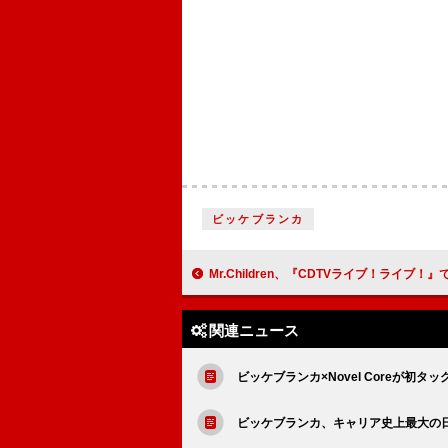
ビッケブランカ
Mr.Children、『CDTVライブ！ライブ！』での最新曲＆「Tomorrow never knows」
関連ニュース
ビッケブランカ×Novel Coreが初
ビッケブランカ、キャリア史上最大の