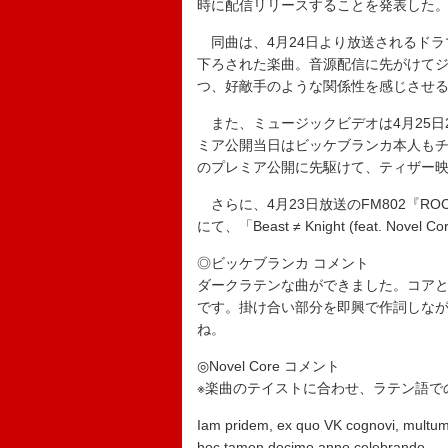
時に配信リリースすることを発表した
同曲は、4月24日より放送されるドラ
下ろされた楽曲。音源配信に先がけて
つ、好敵手のような関係性を感じさせ
また、ミュージックビデオは4月25日2
ミア公開当日はビッケブランカ本人も
のプレミア公開に先駆けて、ティザー
さらに、4月23日放送のFM802『ROCK KID
にて、「Beast ≠ Knight (feat.
◎ビッケブランカ コメント
ダークラテンな曲ができました。コア
です。掛け合い部分を即興で作詞しなが
ね。
◎Novel Core コメント
※楽曲のテイストに合わせ、ラテン語で
Iam pridem, ex quo VK cognovi, multum 
hoc tamen decimo anno celebrando,