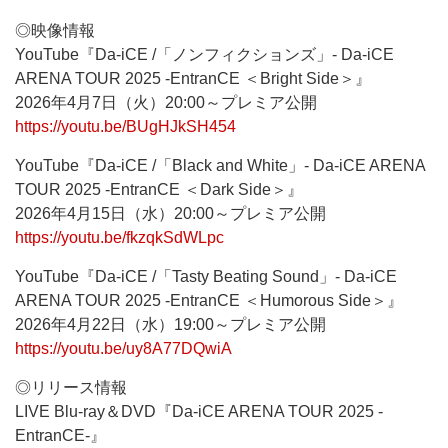
◎映像情報
YouTube『Da-iCE /「ノンフィクションズ」- Da-iCE
ARENA TOUR 2025 -EntranCE ＜Bright Side＞』
2026年4月7日（火）20:00～プレミア公開
https://youtu.be/BUgHJkSH454
YouTube『Da-iCE /「Black and White」- Da-iCE ARENA
TOUR 2025 -EntranCE ＜Dark Side＞』
2026年4月15日（水）20:00～プレミア公開
https://youtu.be/fkzqkSdWLpc
YouTube『Da-iCE /「Tasty Beating Sound」- Da-iCE
ARENA TOUR 2025 -EntranCE ＜Humorous Side＞』
2026年4月22日（水）19:00～プレミア公開
https://youtu.be/uy8A77DQwiA
◎リリース情報
LIVE Blu-ray＆DVD『Da-iCE ARENA TOUR 2025 -
EntranCE-』