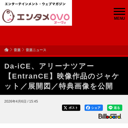
MENU
音楽
音楽ニュース
Da-iCE、アリーナツアー
【EntranCE】映像作品のジャケ
ット／展開図／特典画像を公開
2026年4月6日 / 15:45
ポスト
シェア
送る