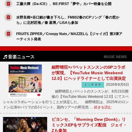
工藤大輝（Da-iCE）、BE:FIRST「夢中」カバー映像を公開
水野良樹×谷口鮪が書き下ろし、FM802春のCPソング「春の窓か
ら」に北村匠海／秦 基博／LiSAら参加
FRUITS ZIPPER／Creepy Nuts／MAZZELら【ジャイガ】第3弾ア
ーティスト発表
音楽ニュース
MUSIC NEWS
細野晴臣×パペットスンスンのSPコラボ
が実現、【YouTube Music Weekend
12.0】にヘッドライナーとして出演決定
2026年8月6日
Ｊ－ＰＯＰ
細野晴臣とパペットのスンスンが、8月23日開
催の【YouTube Music Weekend 12.0】にてスペ
シャルコラボレーションを行うことが決定した。 細野晴臣は、2025年のロン
ドン公演やパリでのDJイベント、国内ツアーの即完売 …
続きを読む
ビヨンセ、「Morning Dew (Donk)」リ
ミックスEPをサプライズ配信 ジェイ・
Zも参加