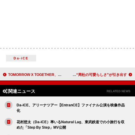
Da-iCE
TOMORROW X TOGETHER、ミニアルバム『7TH YEAR』収録曲の音源一部を公開
timeleszの原嘉孝×猪俣周杜が『anan』表紙、原の柔らかい表情を“周杜の可愛らしさ”が引き出す
関連ニュース
RELATED NEWS
Da-iCE、アリーナツアー【EntranCE】ファイナル公演を映像作品
化
花村想太（Da-iCE）率いるNatural Lag、東武鉄道での小旅行を収
めた「Step By Step」MV公開