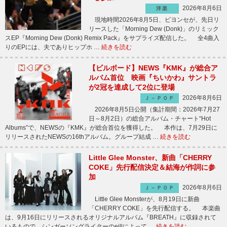
2026年8月6日
洋楽
現地時間2026年8月5日、ビヨンセが、先日リ
リースした「Morning Dew (Donk)」のリミック
スEP『Morning Dew (Donk) Remix Pack』をサプライズ配信した。 全4曲入
りのEPには、夫でありヒップホ …
続きを読む
【ビルボード】NEWS『KMK』が総合ア
ルバム首位 映画『ちいかわ』サントラ
が2冠を達成して2位に登場
2026年8月6日
Ｊ－ＰＯＰ
2026年8月5日公開（集計期間：2026年7月27
日～8月2日）の総合アルバム・チャート“Hot
Albums”で、NEWSの『KMK』が総合首位を獲得した。 本作は、7月29日に
リリースされたNEWSの16thアルバム。グループ結成 …
続きを読む
Little Glee Monster、新曲「CHERRY
COKE」先行配信決定＆結海が作詞に参
加
2026年8月6日
Ｊ－ＰＯＰ
Little Glee Monsterが、8月19日に新曲
「CHERRY COKE」を先行配信する。 本楽曲
は、9月16日にリリースされるオリジナルアルバム『BREATH』に収録されて
いるもので、シンガーソングライターのeillによって …
続きを読む