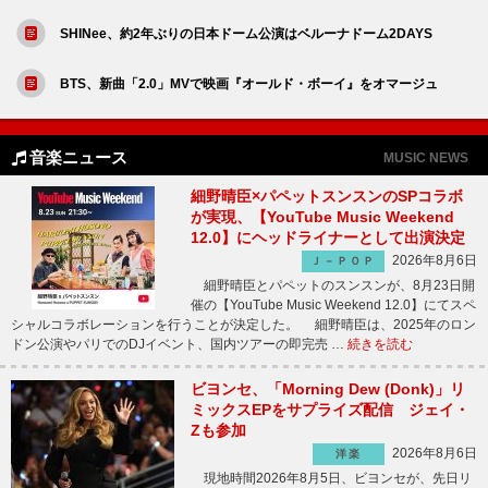
SHINee、約2年ぶりの日本ドーム公演はベルーナドーム2DAYS
BTS、新曲「2.0」MVで映画『オールド・ボーイ』をオマージュ
音楽ニュース
MUSIC NEWS
細野晴臣×パペットスンスンのSPコラボ
が実現、【YouTube Music Weekend
12.0】にヘッドライナーとして出演決定
2026年8月6日
Ｊ－ＰＯＰ
細野晴臣とパペットのスンスンが、8月23日開
催の【YouTube Music Weekend 12.0】にてスペ
シャルコラボレーションを行うことが決定した。 細野晴臣は、2025年のロン
ドン公演やパリでのDJイベント、国内ツアーの即完売 …
続きを読む
ビヨンセ、「Morning Dew (Donk)」リ
ミックスEPをサプライズ配信 ジェイ・
Zも参加
2026年8月6日
洋楽
現地時間2026年8月5日、ビヨンセが、先日リ