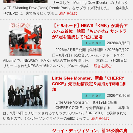
リースした「Morning Dew (Donk)」のリミック
スEP『Morning Dew (Donk) Remix Pack』をサプライズ配信した。 全4曲入
りのEPには、夫でありヒップホ …
続きを読む
【ビルボード】NEWS『KMK』が総合ア
ルバム首位 映画『ちいかわ』サントラ
が2冠を達成して2位に登場
2026年8月6日
Ｊ－ＰＯＰ
2026年8月5日公開（集計期間：2026年7月27
日～8月2日）の総合アルバム・チャート“Hot
Albums”で、NEWSの『KMK』が総合首位を獲得した。 本作は、7月29日に
リリースされたNEWSの16thアルバム。グループ結成 …
続きを読む
Little Glee Monster、新曲「CHERRY
COKE」先行配信決定＆結海が作詞に参
加
2026年8月6日
Ｊ－ＰＯＰ
Little Glee Monsterが、8月19日に新曲
「CHERRY COKE」を先行配信する。 本楽曲
は、9月16日にリリースされるオリジナルアルバム『BREATH』に収録されて
いるもので、シンガーソングライターのeillによって …
続きを読む
ジョイ・ディヴィジョン、計16公演の貴