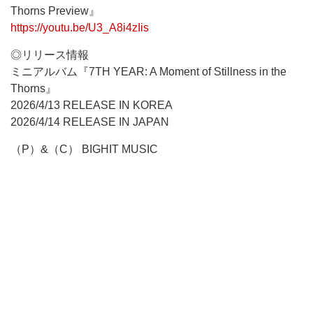
Thorns Preview』
https://youtu.be/U3_A8i4zIis
◎リリース情報
ミニアルバム『7TH YEAR: A Moment of Stillness in the
Thorns』
2026/4/13 RELEASE IN KOREA
2026/4/14 RELEASE IN JAPAN
（P）&（C） BIGHIT MUSIC