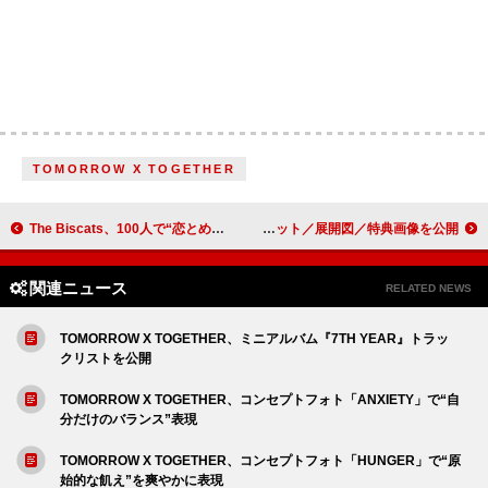
TOMORROW X TOGETHER
The Biscats、100人で“恋とめダンス”やラジオ公開収録も行われた結成7周年イベントのレポート到着
Da-iCE、アリーナツアー【EntranCE】映像作品のジャケット／展開図／特典画像を公開
関連ニュース
RELATED NEWS
TOMORROW X TOGETHER、ミニアルバム『7TH YEAR』トラッ
クリストを公開
TOMORROW X TOGETHER、コンセプトフォト「ANXIETY」で“自
分だけのバランス”表現
TOMORROW X TOGETHER、コンセプトフォト「HUNGER」で“原
始的な飢え”を爽やかに表現