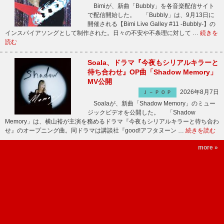
Bimiが、新曲「Bubbly」を各音楽配信サイト
で配信開始した。 「Bubbly」は、9月13日に
開催される【Bimi Live Galley #11 -Bubbly-】の
インスパイアソングとして制作された。日々の不安や不条理に対して …
続きを
読む
Soala、ドラマ『今夜もシリアルキラーと
待ち合わせ』OP曲「Shadow Memory」
MV公開
2026年8月7日
Ｊ－ＰＯＰ
Soalaが、新曲「Shadow Memory」のミュー
ジックビデオを公開した。 「Shadow
Memory」は、横山裕が主演を務めるドラマ『今夜もシリアルキラーと待ち合わ
せ』のオープニング曲。同ドラマは講談社『good!アフタヌーン …
続きを読む
more »