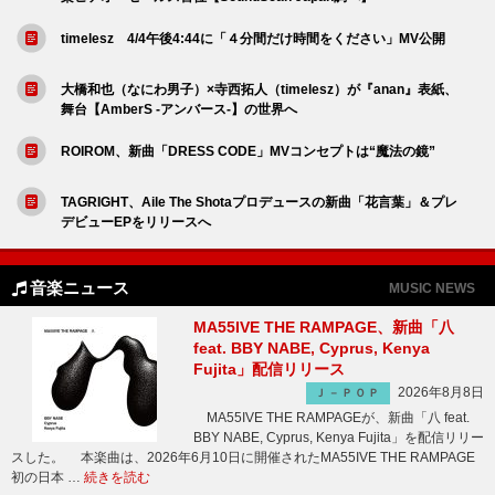
timelesz 4/4午後4:44に「４分間だけ時間をください」MV公開
大橋和也（なにわ男子）×寺西拓人（timelesz）が『anan』表紙、
舞台【AmberS -アンバース-】の世界へ
ROIROM、新曲「DRESS CODE」MVコンセプトは“魔法の鏡”
TAGRIGHT、Aile The Shotaプロデュースの新曲「花言葉」＆プレ
デビューEPをリリースへ
音楽ニュース
MUSIC NEWS
MA55IVE THE RAMPAGE、新曲「八
feat. BBY NABE, Cyprus, Kenya
Fujita」配信リリース
2026年8月8日
Ｊ－ＰＯＰ
MA55IVE THE RAMPAGEが、新曲「八 feat.
BBY NABE, Cyprus, Kenya Fujita」を配信リリー
スした。 本楽曲は、2026年6月10日に開催されたMA55IVE THE RAMPAGE
初の日本 …
続きを読む