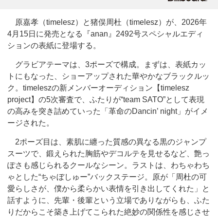
原嘉孝（timelesz）と猪俣周杜（timelesz）が、2026年
4月15日に発売となる『anan』2492号スペシャルエディ
ションの表紙に登場する。
グラビアテーマは、3ポーズで構成。まずは、表紙カッ
トにもなった、ショーアップされた華やかなブラックルッ
ク。timeleszの新メンバーオーディション【timelesz
project】の5次審査で、ふたりが“team SATO”として表現
の高みを突き詰めていった「革命のDancin’ night」がイメ
ージされた。
2ポーズ目は、素肌に纏った質感の異なる黒のジャンプ
スーツで、鍛えられた胸筋やデコルテを見せるなど、艶っ
ぽさも感じられるクールなシーン。ラストは、わちゃわち
ゃとした“ちゃぼしゅー”バックステージ。原が「周杜の可
愛らしさが、僕から柔らかい表情を引き出してくれた」と
話すように、先輩・後輩という立場でありながらも、ふた
りだからこそ築き上げてこられた絶妙の関係性を感じさせ