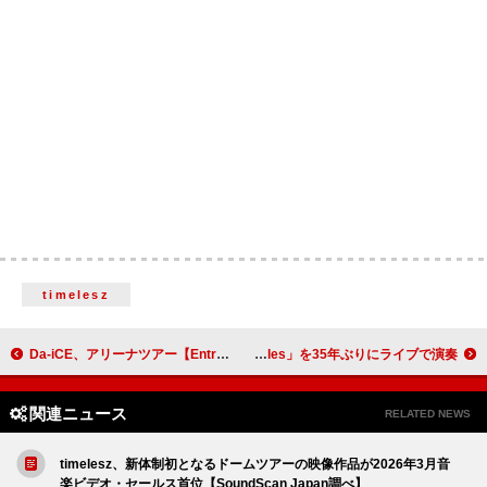
timelesz
Da-iCE、アリーナツアー【EntranCE】映像作品のジャケット／展開図／特典画像を公開
ガンズ・アンド・ローゼズ、「Bad Apples」を35年ぶりにライブで演奏
関連ニュース
RELATED NEWS
timelesz、新体制初となるドームツアーの映像作品が2026年3月音
楽ビデオ・セールス首位【SoundScan Japan調べ】