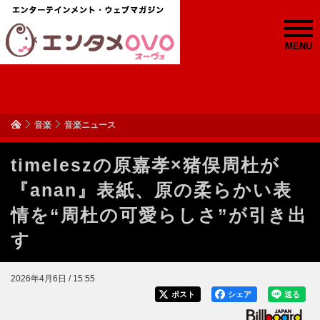
MENU
音楽
音楽ニュース
timeleszの原嘉孝×猪俣周杜が
『anan』表紙、原の柔らかい表
情を“周杜の可愛らしさ”が引き出
す
2026年4月6日 / 15:55
ポスト
シェア
送る