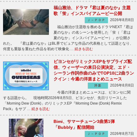
福山雅治、ドラマ『君は夏のなか』主題
歌「蛍」インスパイアムービー公開
2026年8月8日
Ｊ－ＰＯＰ
福山雅治が主題歌を務めるドラマNEXT『君は
夏のなか』の名シーンを使用した「蛍（「君は
夏のなか」インスパイアムービー）」が公開さ
れた。 『君は夏のなか』はBL界でピュアな作品の代表格として話題となり、
何度も重版を重ねた作品を初めて映像化 …
続きを読む
ビヨンセがリミックスEPをサプライズ配
信、ウィーザーの来日公演決定、エド・
シーラン作詞作曲のみでTOP10に2曲ラン
クイン：今週の洋楽まとめニュース
2026年8月8日
洋楽
今週の洋楽まとめニュースは、ビヨンセに関
する話題から。 現地時間2026年8月5日、ビヨンセが、先日リリースした
「Morning Dew (Donk)」のリミックスEP『Morning Dew (Donk) Remix
Pack』をサプ …
続きを読む
Bimi、サマーチューン3曲第1弾
「Bubbly」配信開始
2026年8月7日
Ｊ－ＰＯＰ