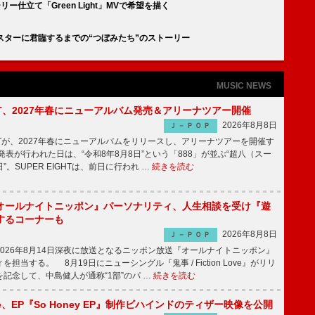
ー仕立て「Green Light」MVで希望を描く
紙、スターに君臨するまでの“つぼみたち”のストーリー
MUSIC NEWS
IGHT、2027年春にニューアルバム発売＆アリーナツアー開催
2026年8月8日
Ｊ－ＰＯＰ
GHTが、2027年春にニューアルバムをリリースし、アリーナツアーを開催す
表が行われた日は、“令和8年8月8日”という「888」が並ぶ“超八（スー
。SUPER EIGHTは、前日に行われ …
続きを読む
オールナイトニッポン』パーソナリティ、人生相談を受け『遊
するコーナーも
2026年8月8日
Ｊ－ＰＯＰ
026年8月14日深夜に放送となるニッポン放送『オールナイトニッポン』
担当する。 8月19日にニューシングル『鬼事 / Fiction Love』がリリ
記念して、中島健人が通称“1部”のパ …
続きを読む
rince、EP『So Honey EP』制作ビハインドのティザー映像を公開