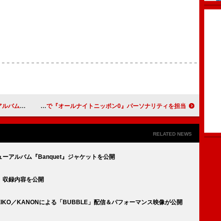
場でリストイン
SWEET STEADY、メンバー全員で『オールナイトニッポン0』パーソナリティを担当
RELATED NEWS
ューアルバム『Banquet』ジャケットを公開
t』収録内容を公開
REIKO／KANONによる「BUBBLE」配信＆パフォーマンス映像が公開