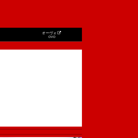
オーヴォ
OVO