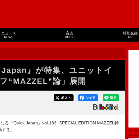
ニュース
音楽
特別企画
NEWS
MUSIC
PR
ck Japan』が特集、ユニットイ
“MAZZEL”論」展開
ポスト
シェア
送る
ick Japan』vol.183 “SPECIAL EDITION MAZZEL特
場する。