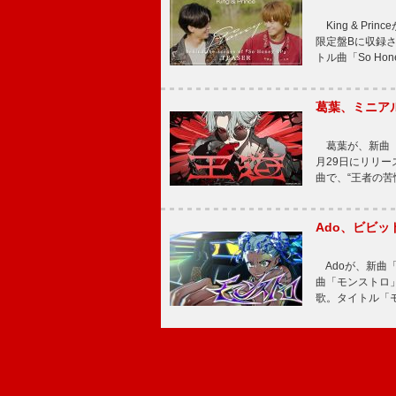
King & Pri
限定盤Bに収録
トル曲「So Ho
葛葉、ミニアル
葛葉が、新曲「
月29日にリリース
曲で、“王者の苦
Ado、ビビ
Adoが、新曲
曲「モンストロ」
歌。タイトル「モ