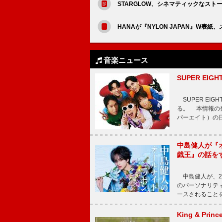
STARGLOW、シネマティックなストーリ
HANAが『NYLON JAPAN』W表
音楽ニュース
SUPER E
SUPER EI
る。 本情報の発
パーエイト）の日”
中島健人が『
戯王』の話を
中島健人が、2
のパーソナリティを
ースされることを
King & P