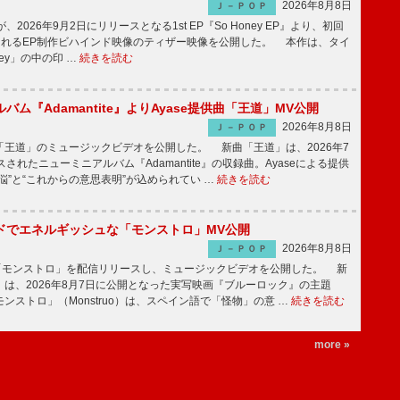
2026年8月8日
Ｊ－ＰＯＰ
nceが、2026年9月2日にリリースとなる1st EP『So Honey EP』より、初回
されるEP制作ビハインド映像のティザー映像を公開した。 本作は、タイ
ney」の中の印 …
続きを読む
バム『Adamantite』よりAyase提供曲「王道」MV公開
2026年8月8日
Ｊ－ＰＯＰ
王道」のミュージックビデオを公開した。 新曲「王道」は、2026年7
されたニューミニアルバム『Adamantite』の収録曲。Ayaseによる提供
悩”と“これからの意思表明”が込められてい …
続きを読む
ッドでエネルギッシュな「モンストロ」MV公開
2026年8月8日
Ｊ－ＰＯＰ
「モンストロ」を配信リリースし、ミュージックビデオを公開した。 新
は、2026年8月7日に公開となった実写映画『ブルーロック』の主題
ンストロ」（Monstruo）は、スペイン語で「怪物」の意 …
続きを読む
more »