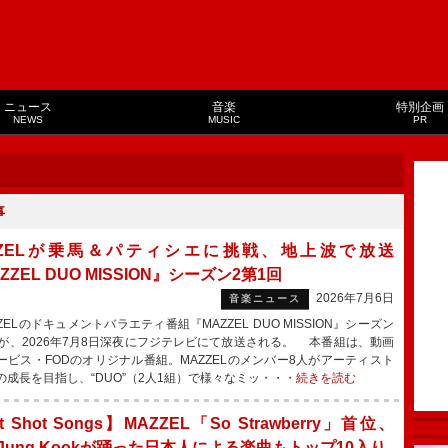
ニュース
音楽
特別企画
NEWS
MUSIC
PR
事
ZZELが乗馬＆パティシエに挑戦、地上波で放送
ZZEL DUO MISSION』シーズン2第1回
2026年7月6日
音楽ニュース
ELのドキュメントバラエティ番組『MAZZEL DUO MISSION』シーズン
回が、2026年7月8日深夜にフジテレビにて放送される。 本番組は、動画
ービス・FODのオリジナル番組。MAZZELのメンバー8人がアーティスト
の成長を目指し、“DUO”（2人1組）で様々なミッ・・・
続きを読む
t Shot Songs】MAZZEL「So Strawberry」首位、
 Jung Kookが踊った日本人による楽曲もトップ10入り