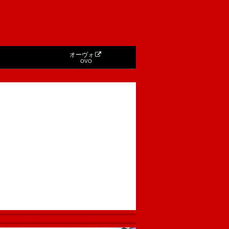
オーヴォ
OVO