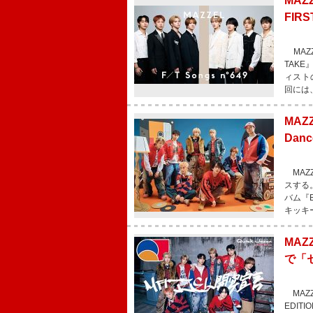
MAZ
FIRS
MAZZ
TAK
ィストの
回には
MA
Dan
MAZZ
スする。
バム『
キッキ
MAZ
で「セ
MAZZ
EDI