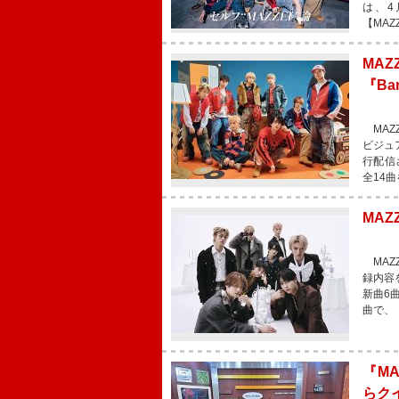
は、4
【MAZZE
MA
『Ba
MAZZ
ビジュ
行配信さ
全14
MAZ
MAZZ
録内容
新曲6
曲で、
『MA
らク