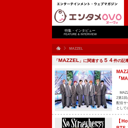
特集・インタビュー
FEATURE & INTERVIEW
MAZZEL
MAZZEL
５４
「
」に関連する
件の記
MA
『MA
MAZZ
2第1
配信サ
として
【Ho
BTS