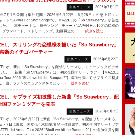
2026年7月1日
音楽ニュース
6年7月1日公開（集計期間：2026年6月22日～6月28日）の急上昇ソン
ト“JAPAN Hot Shot Songs”で、MAZZELの「So Strawberry」が首位
た。 本チャートは、総合ソング・チャート“JAPAN Hot 100”の指標の
、ダウンロード、ストリーミング、動画再生の・・・
続きを読む
ZEL、スリリングな恋模様を描いた「So Strawberry」
で禁断のイチゴパーティー
2026年6月22日
音楽ニュース
ELが、新曲「So Strawberry」を配信リリースし、ミュージックビデオ
た。 新曲「So Strawberry」は、初の全国アリーナツアー【MAZZEL
rena Tour 2026 “Shall we hit the Banquet?”】追加公演にてサプライズ初披
た一曲。ラテンのニュアンスをまとっ・・・
続きを読む
ZEL、サプライズ初披露した新曲「So Strawberry」配
全国ファンミツアーを発表
2026年6月7日
音楽ニュース
ELが、2026年6月22日に新曲「So Strawberry」を配信リリースする。
日・7日に東京・国立代々木競技場 第一体育館で、初の全国アリーナツア
EL 1st Arena Tour 2026 “Shall we hit the Banquet?”】の追加公演を開