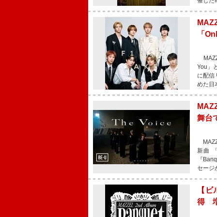
催した
MAZ
「On
MAZZ
You」
に配信
めた日
MAZ
舞台で
MAZ
新曲 
『Ba
セージ
【ビル
得 