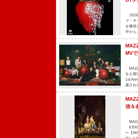
202
グ・チャー
を獲得し
中から
MAZ
MV
MAZZ
を公開し
1st A
露され
MAZ
信＆
MAZZ
6月6
ー【MAZZ