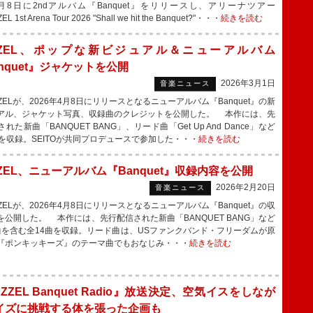
月8日に2ndアルバム『Banquet』をリリースし、アリーナツアー
L 1st Arena Tour 2026 "Shall we hit the Banquet?"・・・
続きを読む
ZZEL、ポップな新ビジュアル＆ニューアルバム
nquet』ジャケットを公開
2026年3月1日
音楽ニュース
ELが、2026年4月8日にリリースとなるニューアルバム『Banquet』の新
アル、ジャケット写真、収録曲のクレジットを公開した。 本作には、先
れた新曲「BANQUET BANG」、リード曲「Get Up And Dance」など
曲を収録。SEITOが共同プロデュースで参加した・・・
続きを読む
ZEL、ニューアルバム『Banquet』収録内容を公開
2026年2月20日
音楽ニュース
ELが、2026年4月8日にリリースとなるニューアルバム『Banquet』の収
を公開した。 本作には、先行配信された新曲「BANQUET BANG」など
曲を含む全14曲を収録。リード曲は、USファンクバンド・フリーダムが原
『ポンキッキーズ』のテーマ曲でもおなじみ・・・
続きを読む
ZZEL Banquet Radio』放送決定、空気イスをしなが
イズに挑戦する体を張った企画も