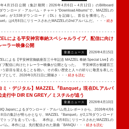
年4月15日公開（集計期間：2026年4月6日～4月12日）のBillboard
Nダウンロード・アルバム・チャート“Download Albums”で、MAZZELの
nquet』が3,538ダウンロード（DL）を記録し、首位を獲得した。
quet』は4月8日にリリースされたMAZZELの2ndアルバムだ。・・・
続き
ZZELによる平安神宮奉納スペシャルライブ、配信に向け
レーラー映像公開
2026年4月15日
音楽ニュース
ELによる【平安神宮御鎮座百三十年記念 MAZZEL 奉納 Special Live】の
イブ配信に向けたトレーラー映像が公開となった。 平安神宮が創建百三
いう節目を迎えることを祝い、その長い歴史と人々の祈りに敬意を表した
イブとして、2026年3月21日に開催さ・・・
続きを読む
ミ・デジタル】MAZZEL『Banquet』現在DLアルバ
走行中 DIR EN GREY／ミスチルが追う
2026年4月10日
音楽ニュース
NIQ Japanによるダウンロード・アルバム売上レポートから、2026年4月6
8日の集計が明らかとなり、MAZZEL『Banquet』が2,176ダウンロード
）でトップを走っている。 本作は、4月8日にリリースされたMAZZELの
アルバム。本作には、先行配信された新曲「BANQU・・・
続きを読む