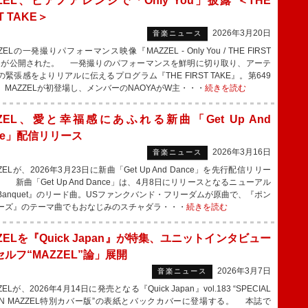
ZEL、ピアノアレンジで「Only You」披露 ＜THE
T TAKE＞
2026年3月20日
音楽ニュース
ELの一発撮りパフォーマンス映像『MAZZEL - Only You / THE FIRST
E』が公開された。 一発撮りのパフォーマンスを鮮明に切り取り、アーテ
緊張感をよりリアルに伝えるプログラム『THE FIRST TAKE』。第649
、MAZZELが初登場し、メンバーのNAOYAがW主・・・
続きを読む
ZZEL、愛と幸福感にあふれる新曲「Get Up And
ce」配信リリース
2026年3月16日
音楽ニュース
ELが、2026年3月23日に新曲「Get Up And Dance」を先行配信リリー
 新曲「Get Up And Dance」は、4月8日にリリースとなるニューアル
Banquet』のリード曲。USファンクバンド・フリーダムが原曲で、『ポン
ーズ』のテーマ曲でもおなじみのスチャダラ・・・
続きを読む
ZELを『Quick Japan』が特集、ユニットインタビュー
ルフ“MAZZEL”論」展開
2026年3月7日
音楽ニュース
ELが、2026年4月14日に発売となる『Quick Japan』vol.183 “SPECIAL
TION MAZZEL特別カバー版”の表紙とバックカバーに登場する。 本誌で