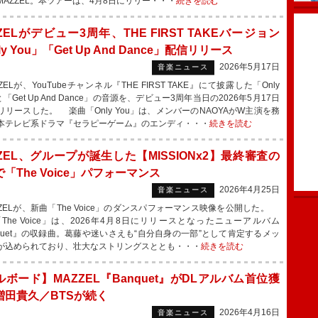
MAZZEL。本ツアーは、4月8日にリリー・・・
続きを読む
ZELがデビュー3周年、THE FIRST TAKEバージョン
ly You」「Get Up And Dance」配信リリース
2026年5月17日
音楽ニュース
ELが、YouTubeチャンネル『THE FIRST TAKE』にて披露した「Only
と「Get Up And Dance」の音源を、デビュー3周年当日の2026年5月17日
リリースした。 楽曲「Only You」は、メンバーのNAOYAがW主演を務
本テレビ系ドラマ『セラピーゲーム』のエンディ・・・
続きを読む
ZEL、グループが誕生した【MISSIONx2】最終審査の
「The Voice」パフォーマンス
2026年4月25日
音楽ニュース
ZELが、新曲「The Voice」のダンスパフォーマンス映像を公開した。
「The Voice」は、2026年4月8日にリリースとなったニューアルバム
nquet』の収録曲。葛藤や迷いさえも“自分自身の一部”として肯定するメッ
が込められており、壮大なストリングスととも・・・
続きを読む
ボード】MAZZEL『Banquet』がDLアルバム首位獲
増田貴久／BTSが続く
2026年4月16日
音楽ニュース