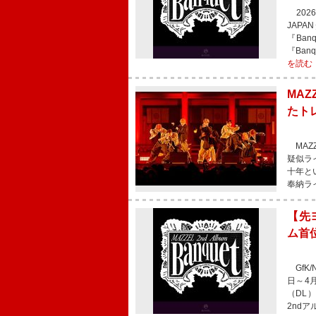
2026
JAPA
『Ba
『Ban
を読む
MA
たト
MAZZ
疑似ラ
十年と
奉納ラ
【先ヨ
ム首位
GfK/
日～4月
（DL
2nd