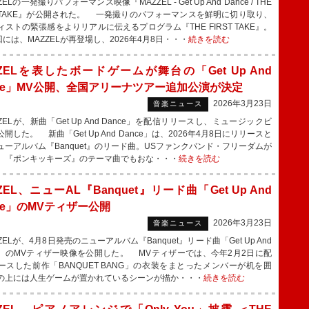
ELの一発撮りパフォーマンス映像『MAZZEL - Get Up And Dance / THE
ST TAKE』が公開された。 一発撮りのパフォーマンスを鮮明に切り取り、
ィストの緊張感をよりリアルに伝えるプログラム『THE FIRST TAKE』。
回には、MAZZELが再登場し、2026年4月8日・・・
続きを読む
ZZELを表したボードゲームが舞台の「Get Up And
nce」MV公開、全国アリーナツアー追加公演が決定
2026年3月23日
音楽ニュース
ELが、新曲「Get Up And Dance」を配信リリースし、ミュージックビ
開した。 新曲「Get Up And Dance」は、2026年4月8日にリリースと
ューアルバム『Banquet』のリード曲。USファンクバンド・フリーダムが
、『ポンキッキーズ』のテーマ曲でもおな・・・
続きを読む
ZEL、ニューAL『Banquet』リード曲「Get Up And
ce」のMVティザー公開
2026年3月23日
音楽ニュース
ELが、4月8日発売のニューアルバム『Banquet』リード曲「Get Up And
ce」のMVティザー映像を公開した。 MVティザーでは、今年2月2日に配
ースした前作「BANQUET BANG」の衣装をまとったメンバーが机を囲
の上には人生ゲームが置かれているシーンが描か・・・
続きを読む