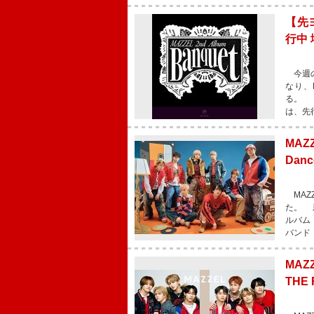
【先ヨ
行中
今週の
なり、
る。 『
は、先
MA
Da
MAZZ
た。 新
ルバム
バンド
MAZ
THE 