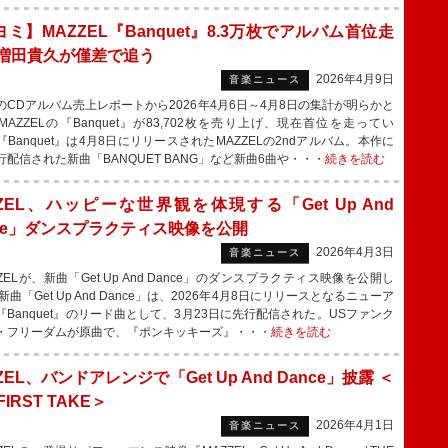
ミ】MAZZEL『Banquet』8.3万枚でアルバム首位走
 増田貴久が僅差で追う
2026年4月9日
音楽ニュース
CDアルバム売上レポートから2026年4月6日～4月8日の集計が明らかと
MAZZELの『Banquet』が83,702枚を売り上げ、現在首位を走ってい
Banquet』は4月8日にリリースされたMAZZELの2ndアルバム。本作に
行配信された新曲「BANQUET BANG」など新曲6曲や・・・
続きを読む
ZZEL、ハッピーな世界観を体現する「Get Up And
nce」ダンスプラクティス映像を公開
2026年4月3日
音楽ニュース
ELが、新曲「Get Up And Dance」のダンスプラクティス映像を公開し
曲「Get Up And Dance」は、2026年4月8日にリリースとなるニューア
『Banquet』のリード曲として、3月23日に先行配信された。USファンク
・フリーダムが原曲で、『ポンキッキーズ』・・・
続きを読む
ZEL、バンドアレンジで「Get Up And Dance」披露 ＜
FIRST TAKE＞
2026年4月1日
音楽ニュース