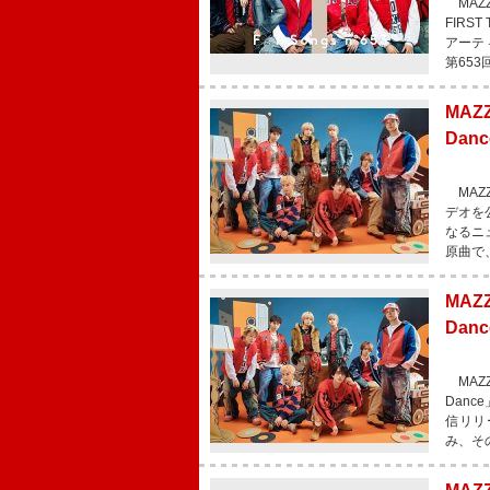
MAZZ
FIR
アーテ
第653
MA
Da
MAZZ
デオを公
なるニ
原曲で
MAZ
Dan
MAZZ
Dan
信リリ
み、そ