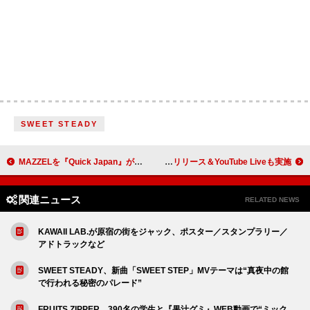
SWEET STEADY
MAZZELを『Quick Japan』が特集、ユニットインタビューで「セルフ“MAZZEL”論」展開
ICEx、新曲「Glory Days」配信リリース＆YouTube Liveも実施
関連ニュース
RELATED NEWS
KAWAII LAB.が原宿の街をジャック、ポスター／スタンプラリー／
アドトラックなど
SWEET STEADY、新曲「SWEET STEP」MVテーマは“真夜中の館
で行われる秘密のパレード”
FRUITS ZIPPER、390名の学生と『果汁グミ』WEB動画で“ミック