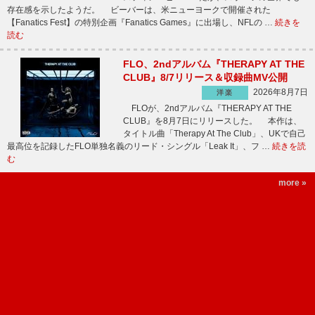
存在感を示したようだ。 ビーバーは、米ニューヨークで開催された
【Fanatics Fest】の特別企画『Fanatics Games』に出場し、NFLの …
続きを
読む
FLO、2ndアルバム『THERAPY AT THE
CLUB』8/7リリース＆収録曲MV公開
2026年8月7日
洋楽
FLOが、2ndアルバム『THERAPY AT THE
CLUB』を8月7日にリリースした。 本作は、
タイトル曲「Therapy At The Club」、UKで自己
最高位を記録したFLO単独名義のリード・シングル「Leak It」、フ …
続きを読
む
more »