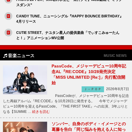
スダンス”
CANDY TUNE、ニューシングル『HAPPY BOUNCE BIRTHDAY』
4月リリース
CUTIE STREET、ナユタン星人の提供楽曲「でぃすこみゅーたん
と！」アニメーションMV公開
音楽ニュース
MUSIC NEWS
PassCode、メジャーデビュー10周年記
念AL『RE:CODE』10/28発売決定
「MISS UNLIMITED [Re:]」先行配信開
始
2026年8月7日
Ｊ－ＰＯＰ
PassCodeが、メジャーデビュー10周年を記念
した再録アルバム『RE:CODE』を10月28日に発売する。 今年でメジャーデ
ビュー10周年を迎えるPassCode。『THE FIRST TAKE』への出演、3年ぶりと
なる【SUMME …
続きを読む
ソンバー、自身のボディ・イメージとの
葛藤を告白「同じ悩みを抱える人に知っ