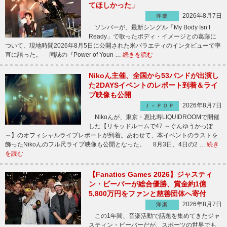
てほしかった」
2026年8月7日
洋楽
ソンバーが、最新シングル「My Body Isn’t
Ready」で歌ったボディ・イメージとの葛藤に
ついて、現地時間2026年8月5日に公開された米バラエティのインタビューで率
直に語った。 同誌の『Power of Youn …
続きを読む
Nikoん主催、全国から53バンドが出演し
た2DAYSイベントのレポート到着＆ライ
ブ映像も公開
2026年8月7日
Ｊ－ＰＯＰ
Nikoんが、東京・恵比寿LIQUIDROOMで開催
した【リキッドルームで47 ～ぐんゆうかっぽ
～】のオフィシャルライブレポートが到着。あわせて、本イベントのラストを
飾ったNikoんのフル尺ライブ映像も公開となった。 8月3日、4日の2 …
続き
を読む
【Fanatics Games 2026】ジャスティ
ン・ビーバーが総合優勝、賞金約1億
5,800万円をファンと慈善団体へ寄付
2026年8月7日
洋楽
この1年間、音楽活動で話題を集めてきたジャ
スティン・ビーバーだが、スポーツの世界でも