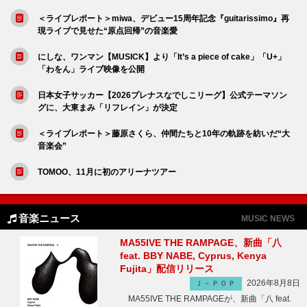
＜ライブレポート＞miwa、デビュー15周年記念『guitarissimo』再
現ライブで見せた“原点回帰”の音楽愛
にしな、ワンマン【MUSICK】より「It’s a piece of cake」「U+」
「わをん」ライブ映像を公開
日本女子サッカー【2026プレナスなでしこリーグ】公式テーマソン
グに、大東まみ「リフレイン」が決定
＜ライブレポート＞藤原さくら、仲間たちと10年の軌跡を紡いだ“大
音楽会”
TOMOO、11月に初のアリーナツアー
音楽ニュース
MUSIC NEWS
MA55IVE THE RAMPAGE、新曲「八
feat. BBY NABE, Cyprus, Kenya
Fujita」配信リリース
2026年8月8日
Ｊ－ＰＯＰ
MA55IVE THE RAMPAGEが、新曲「八 feat.