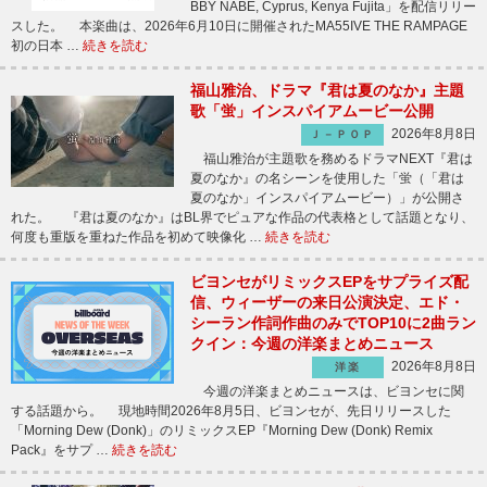
BBY NABE, Cyprus, Kenya Fujita」を配信リリー
スした。 本楽曲は、2026年6月10日に開催されたMA55IVE THE RAMPAGE
初の日本 …
続きを読む
福山雅治、ドラマ『君は夏のなか』主題
歌「蛍」インスパイアムービー公開
2026年8月8日
Ｊ－ＰＯＰ
福山雅治が主題歌を務めるドラマNEXT『君は
夏のなか』の名シーンを使用した「蛍（「君は
夏のなか」インスパイアムービー）」が公開さ
れた。 『君は夏のなか』はBL界でピュアな作品の代表格として話題となり、
何度も重版を重ねた作品を初めて映像化 …
続きを読む
ビヨンセがリミックスEPをサプライズ配
信、ウィーザーの来日公演決定、エド・
シーラン作詞作曲のみでTOP10に2曲ラン
クイン：今週の洋楽まとめニュース
2026年8月8日
洋楽
今週の洋楽まとめニュースは、ビヨンセに関
する話題から。 現地時間2026年8月5日、ビヨンセが、先日リリースした
「Morning Dew (Donk)」のリミックスEP『Morning Dew (Donk) Remix
Pack』をサプ …
続きを読む