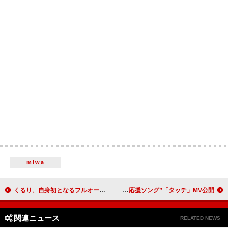
miwa
くるり、自身初となるフルオーケストラ公演が東京・京都で開催決定 ロックとクラシックの境界線が溶け合うプレミアムなステージ
稲葉浩志、WBCの“Netflix大会応援ソング”「タッチ」MV公開
関連ニュース
RELATED NEWS