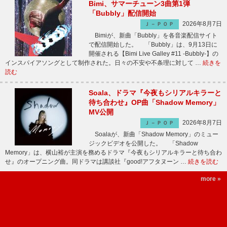
Bimi、サマーチューン3曲第1弾
「Bubbly」配信開始
2026年8月7日
Ｊ－ＰＯＰ
Bimiが、新曲「Bubbly」を各音楽配信サイト
で配信開始した。 「Bubbly」は、9月13日に
開催される【Bimi Live Galley #11 -Bubbly-】の
インスパイアソングとして制作された。日々の不安や不条理に対して …
続きを
読む
Soala、ドラマ『今夜もシリアルキラーと
待ち合わせ』OP曲「Shadow Memory」
MV公開
2026年8月7日
Ｊ－ＰＯＰ
Soalaが、新曲「Shadow Memory」のミュー
ジックビデオを公開した。 「Shadow
Memory」は、横山裕が主演を務めるドラマ『今夜もシリアルキラーと待ち合わ
せ』のオープニング曲。同ドラマは講談社『good!アフタヌーン …
続きを読む
more »