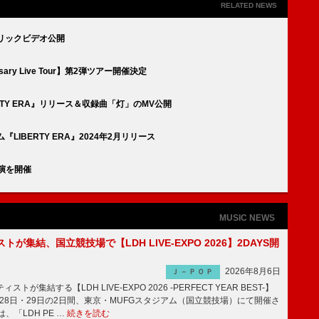
RELATED NEWS
＆リリックビデオ公開
iversary Live Tour】第2弾ツアー開催決定
ERTY ERA』リリース＆収録曲「灯」のMV公開
LIBERTY ERA』2024年2月リリース
YO公演を開催
MUSIC NEWS
トが集結、国立競技場で【LDH LIVE-EXPO 2026】2DAYS開
2026年8月6日
Ｊ－ＰＯＰ
トが集結する【LDH LIVE-EXPO 2026 -PERFECT YEAR BEST-】
1月28日・29日の2日間、東京・MUFGスタジアム（国立競技場）にて開催さ
、「LDH PE …
続きを読む