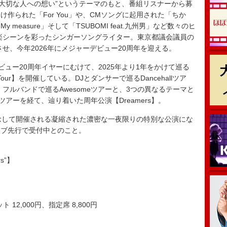
“大切な人への想い”というテーマのもと、番組リスナーから募
作られた「For You」や、CMソングに起用された「ちか
easure」そして「TSUBOMI feat.九州男」など数々のヒ
音楽シーンを彩ったシンガーソングライター。東京都議会議員の
させ、今年2026年にメジャーデビュー20周年を迎える。
デビュー20周年イヤーにむけて、2025年より1年をかけて巡る
ary Live Tour】を開催している。DJとダンサーで巡るDancehallツア
アー、フルバンドで巡るAwesomeツアーと、3つの異なるテーマと
oツアーを経て、辿り着いた周年公演【Dreamers】。
念して開催される凝縮された濃密な一夜限りの特別な公演にな
ラブ先行で受付中とのこと。
rs”】
2,000円、指定席 8,800円