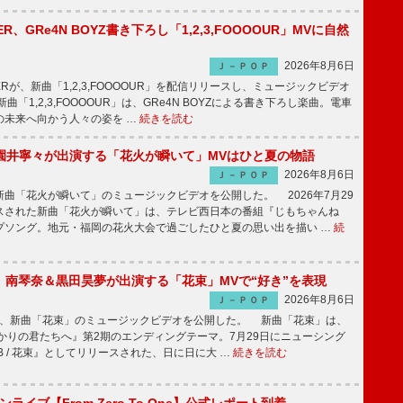
PPER、GRe4N BOYZ書き下ろし「1,2,3,FOOOOUR」MVに自然
2026年8月6日
Ｊ－ＰＯＰ
PPERが、新曲「1,2,3,FOOOOUR」を配信リリースし、ミュージックビデオ
「1,2,3,FOOOOUR」は、GRe4N BOYZによる書き下ろし楽曲。電車
の未来へ向かう人々の姿を …
続きを読む
園井寧々が出演する「花火が瞬いて」MVはひと夏の物語
2026年8月6日
Ｊ－ＰＯＰ
曲「花火が瞬いて」のミュージックビデオを公開した。 2026年7月29
スされた新曲「花火が瞬いて」は、テレビ西日本の番組『じもちゃんね
プソング。地元・福岡の花火大会で過ごしたひと夏の思い出を描い …
続
ake、南琴奈＆黒田昊夢が出演する「花束」MVで“好き”を表現
2026年8月6日
Ｊ－ＰＯＰ
keが、新曲「花束」のミュージックビデオを公開した。 新曲「花束」は、
かりの君たちへ』第2期のエンディングテーマ。7月29日にニューシング
LB / 花束』としてリリースされた、日に日に大 …
続きを読む