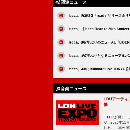
関連ニュース
lecca、配信SG「road」リリース
lecca、【lecca Road to 20th Ann
lecca、約7年ぶりのニューAL『LIB
lecca、約7年ぶりとなるニューアルバム『
lecca、4/8にBillboard Live TOK
音楽ニュース
LDHアーティス
催
LDH所属アーティス
が、2026年1
れる。 本公演は