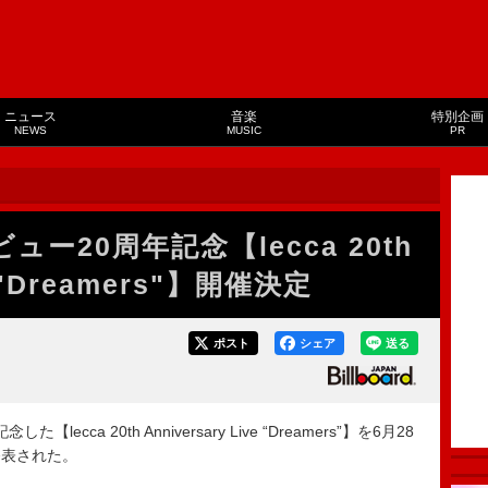
ニュース
音楽
特別企画
NEWS
MUSIC
PR
ュー20周年記念【lecca 20th
ve "Dreamers"】開催決定
ポスト
シェア
送る
cca 20th Anniversary Live “Dreamers”】を6月28
発表された。