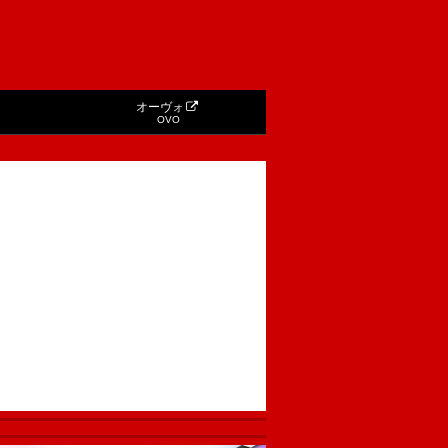
オーヴォ
OVO