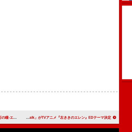
ン-」映像公開
紫 今、新曲「New Walk」がTVアニメ『左ききのエレン』EDテーマ決定