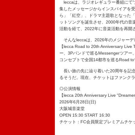
leccaは、ラジオレギュラー番組にて
集したメッセージからインスパイアを受け
ら」「紅空」、ドラマ主題歌となった「My m
ットソングを誕生させ、2000年代の
活動を経て、2022年に音楽活動を再開
そんなleccaは、2026年のメジャー
【lecca Road to 20th Annivers
ー、3Pバンドで巡るMessengerツ
コンセプトで全国14都市を巡るRoad t
長い旅の先に辿り着いた20周年を記
るそうだ。現在、チケットはファンク
◎公演情報
【lecca 20th Anniversary Live “Dreame
2026年6月28日(日)
大阪城音楽堂
OPEN 15:30 START 16:30
チケット：FC会員限定プレミアムチケット 1