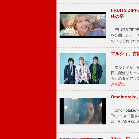
FRUITS ZI
体の姿
FRUITS ZI
を公開した。 新曲
の中でそれぞれ
マルシィ、古
マルシィが、新
日に配信リリー
る』のタイアッ
きを読む
Omoinot
Omoinota
TVアニメ『花ざ
ル『FLASHBU