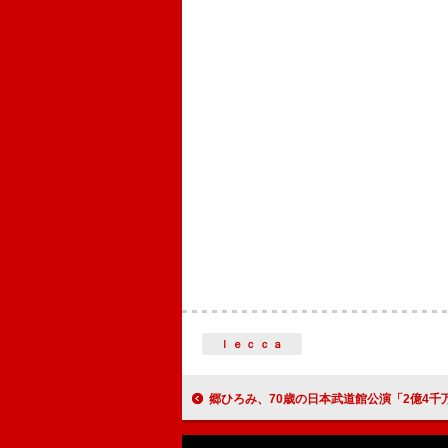
ｌｅｃｃａ
郷ひろみ、70歳の日本武道館公演「2億4千万の瞳-エキゾチック・ジャパ