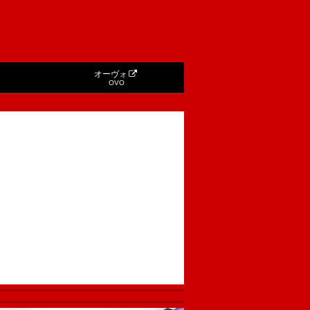
オーヴォ
OVO