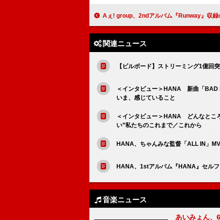
Aぇ! group、2ndアルバム『Runway』収録のバラード曲「哀結び」のリリ
関連ニュース
【ビルボード】ストリーミング1億回
＜インタビュー＞HANA 新曲「BAD
いま、感じていること
＜インタビュー＞HANA どんなところ
い”私たちのこれまで／これから
HANA、ちゃんみな監督「ALL IN」
HANA、1stアルバム『HANA』セ
音楽ニュース
あいみょん、