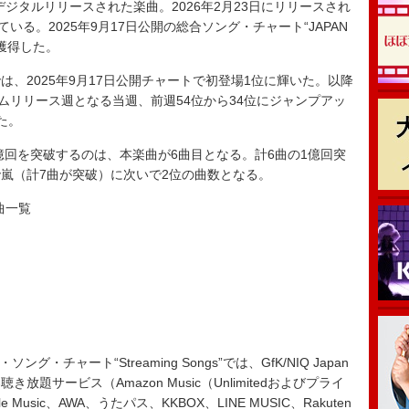
日にデジタルリリースされた楽曲。2026年2月23日にリリースされ
いる。2025年9月17日公開の総合ソング・チャート“JAPAN
を獲得した。
、2025年9月17日公開チャートで初登場1位に輝いた。以降
ムリリース週となる当週、前週54位から34位にジャンプアッ
た。
億回を突破するのは、本楽曲が6曲目となる。計6曲の1億回突
嵐（計7曲が突破）に次いで2位の曲数となる。
曲一覧
・ソング・チャート“Streaming Songs”では、GfK/NIQ Japan
題サービス（Amazon Music（Unlimitedおよびプライ
sic、AWA、うたパス、KKBOX、LINE MUSIC、Rakuten