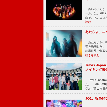
あいみょんが、
ール」は、202
曲で、あいみょ
読む
あたらよ、ニ
あたらよが、8
容を発表した。
の異世界で無双
続きを読む
Travis Jap
メイキング映
Travis Japa
た。 2026年
グル『陰ニモ日
JO1、祝祭的