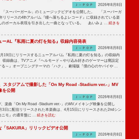
2026年8月8日
Ｊ－ＰＯＰ
「スーパーガール」のミュージックビデオを公開した。 「スーパーガ
2年リリースの4thアルバム『瞳へ落ちるよレコード』に収録されている楽
んのボーカル表現を引き出した一曲となっている。 あいみょ …
続きを
ューAL『私雨に夏の灯を知る』収録内容発表
2026年8月8日
Ｊ－ＰＯＰ
月19日にリリースするニューアルバム『私雨に夏の灯を知る』の収録内
 収録曲は、TVアニメ『ヘルモード～やり込み好きのゲーマーは廃設定
する～』オープニングテーマの「ハク」、劇場版『僕の心のヤバイや …
an、スタジアムで撮影した「On My Road -Stadium ver.-」MV
像を公開
2026年8月8日
Ｊ－ＰＯＰ
nが、楽曲「On My Road -Stadium ver.-」のMVメイキング映像を公開し
8月3日に配信リリースされた本楽曲は、4月15日にリリースされた2ndシン
向ニモ』の通常盤に …
続きを読む
な「SAKURA」リリックビデオ公開
2026年8月8日
Ｊ－ＰＯＰ