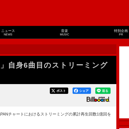
ニュース
音楽
特別企画
NEWS
MUSIC
PR
OVE」自身6曲目のストリーミング
ポスト
シェア
送る
oard JAPANチャートにおけるストリーミングの累計再生回数1億回を