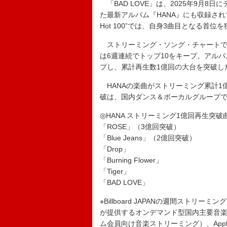
「BAD LOVE」は、2025年9月8
た最新アルバム『HANA』にも収録されて
Hot 100”では、自身3曲目となる首位
ストリーミング・ソング・チャートでは
は6週連続でトップ10をキープ。アルバ
プし、累計再生数1億回の大台を突破し
HANAの楽曲がストリーミング累計1
破は、国内ダンス＆ボーカルグループで
◎HANA ストリーミング1億回再生突破
「ROSE」（3億回突破）
「Blue Jeans」（2億回突破）
「Drop」
「Burning Flower」
「Tiger」
「BAD LOVE」
※Billboard JAPANの週間ストリーミング
が提供するオンデマンド型国内主要音楽聴き放
ム会員向け音楽ストリーミング）、Apple Mu