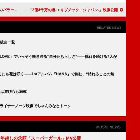
ックビデオを公開
郷ひろみ、70歳の日本武道館公演「2億4千万の瞳-エキゾチック・ジャパン-」映像公開
RELATED NEWS
突破曲一覧
 LOVE」でいっそう咲き誇る“自分たちらしさ”――挑戦を続ける7人が
にも花は咲く――1stアルバム『HANA』で刻む、“枯れることの無
MVは遊び心も満載
ルフライナーノーツ映像でちゃんみなとトーク
MUSIC NEWS
6年越しの念願「スーパーガール」MV公開