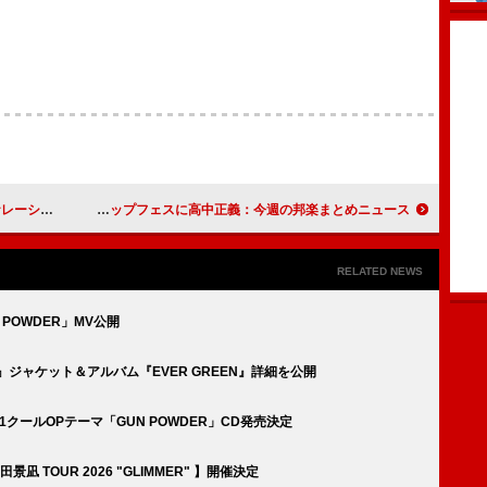
ンを担当
M!LK＆中島健人が総合トップ、米津玄師「KICK BACK」6億再生突破、英シティポップフェスに高中正義：今週の邦楽まとめニュース
RELATED NEWS
POWDER」MV公開
R』ジャケット＆アルバム『EVER GREEN』詳細を公開
1クールOPテーマ「GUN POWDER」CD発売決定
TOUR 2026 "GLIMMER" 】開催決定