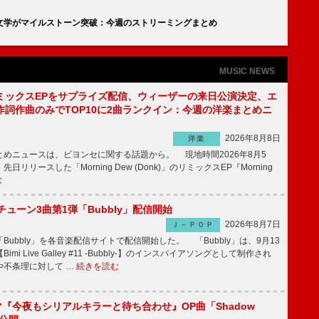
羊文学がマイルストーン突破：今週のストリーミングまとめ
MUSIC NEWS
ミックスEPをサプライズ配信、ウィーザーの来日公演決定、エ
作詞作曲のみでTOP10に2曲ランクイン：今週の洋楽まとめニ
2026年8月8日
洋楽
めニュースは、ビヨンセに関する話題から。 現地時間2026年8月5
日リリースした「Morning Dew (Donk)」のリミックスEP『Morning
む
ーチューン3曲第1弾「Bubbly」配信開始
2026年8月7日
Ｊ－ＰＯＰ
Bubbly」を各音楽配信サイトで配信開始した。 「Bubbly」は、9月13
mi Live Galley #11 -Bubbly-】のインスパイアソングとして制作され
や不条理に対して …
続きを読む
ラマ『今夜もシリアルキラーと待ち合わせ』OP曲「Shadow