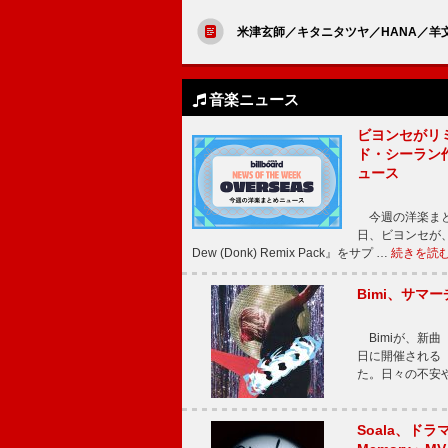
米津玄師／キタニタツヤ／HANA／
音楽ニュース
ビヨンセがリ
ド・シーラン
ュース
今週の洋楽まと
日、ビヨンセが、先
Dew (Donk) Remix Pack』をサプ …
続きを読
Bimi、サマ
Bimiが、新曲「
日に開催される【Bi
た。日々の不安
Soala、ド