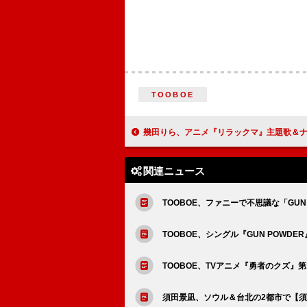
TOOBOE
幾田りら、アニメ『リラックマ』主題歌＆ナレーショ
関連ニュース
TOOBOE、ファニーで不思議な「GUN 
TOOBOE、シングル『GUN POWDE
TOOBOE、TVアニメ『勇者のクズ』第
須田景凪、ソウル＆台北の2都市で【須田景凪 