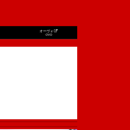
オーヴォ
OVO