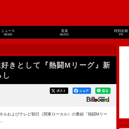
ニュース
音楽
特別企画
NEWS
MUSIC
PR
麻雀好きとして『熱闘Mリーグ』新
ろし
ポスト
シェア
送る
ャンネルおよびテレビ朝日（関東ローカル）の番組『熱闘Mリー
る。