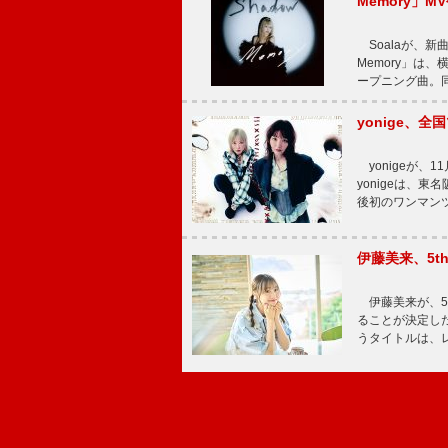
Memory」M
Soalaが、新曲
Memory」は
ープニング曲。同
yonige、全国
yonigeが、11
yonigeは、東名
後初のワンマン
伊藤美来、5t
伊藤美来が、5t
ることが決定した
うタイトルは、レ