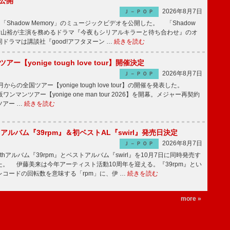
V公開
2026年8月7日
Ｊ－ＰＯＰ
「Shadow Memory」のミュージックビデオを公開した。 「Shadow
、横山裕が主演を務めるドラマ『今夜もシリアルキラーと待ち合わせ』のオ
ドラマは講談社『good!アフタヌーン …
続きを読む
ツアー【yonige tough love tour】開催決定
2026年8月7日
Ｊ－ＰＯＰ
月からの全国ツアー【yonige tough love tour】の開催を発表した。
阪ワンマンツアー【yonige one man tour 2026】を開幕。メジャー再契約
ツアー …
続きを読む
hアルバム『39rpm』＆初ベストAL『swirl』発売日決定
2026年8月7日
Ｊ－ＰＯＰ
hアルバム『39rpm』とベストアルバム『swirl』を10月7日に同時発売す
。 伊藤美来は今年アーティスト活動10周年を迎える。『39rpm』とい
コードの回転数を意味する「rpm」に、伊 …
続きを読む
more »