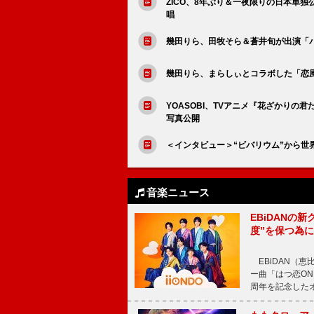
ZICO、8年ぶり＆一夜限りの日本単
唱
幾田りら、田牧そら＆蒼井旬が出演「
幾田りら、まらしぃとコラボした「恋風」TH
YOASOBI、TVアニメ『花ざかりの君
写真公開
＜インタビュー＞“ビバリウム”から世界
音楽ニュース
EBiDANの
度”を保つ為
EBiDAN（恵
ー曲「はつ恋ON
周年を記念したオー