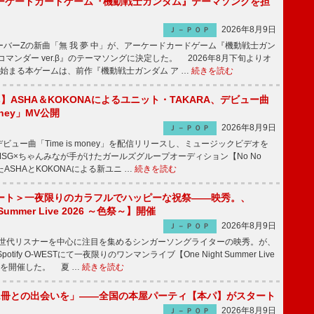
ーケードカードゲーム『機動戦士ガンダム』テーマソングを担
2026年8月9日
Ｊ－ＰＯＰ
バーZの新曲「無 我 夢 中」が、アーケードカードゲーム『機動戦士ガン
コマンダー ver.β』のテーマソングに決定した。 2026年8月下旬よりオ
始まる本ゲームは、前作『機動戦士ガンダム ア …
続きを読む
irls】ASHA＆KOKONAによるユニット・TAKARA、デビュー曲
money」MV公開
2026年8月9日
Ｊ－ＰＯＰ
ビュー曲「Time is money」を配信リリースし、ミュージックビデオを
SG×ちゃんみなが手がけたガールズグループオーディション【No No
したASHAとKOKONAによる新ユニ …
続きを読む
ート＞一夜限りのカラフルでハッピーな祝祭――映秀。、
 Summer Live 2026 ～色祭～】開催
2026年8月9日
Ｊ－ＰＯＰ
同世代リスナーを中心に注目を集めるシンガーソングライターの映秀。が、
otify O-WESTにて一夜限りのワンマンライブ【One Night Summer Live
～】を開催した。 夏 …
続きを読む
1冊との出会いを」――全国の本屋パーティ【本パ】がスタート
2026年8月9日
Ｊ－ＰＯＰ