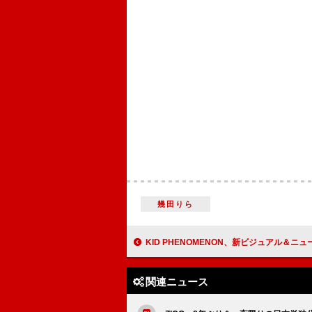
幾田りら
KID PHENOMENON、新ビジュアル＆ニューシングル『Mirror』
関連ニュース