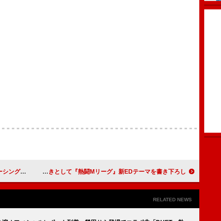
収録内容を公開
TOOBOE、大の麻雀好きとして『熱闘Mリーグ』新EDテーマを書き下ろし
RELATED NEWS