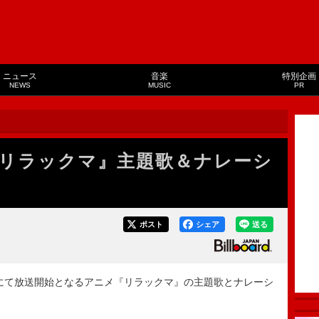
ニュース
音楽
特別企画
NEWS
MUSIC
PR
リラックマ』主題歌＆ナレーシ
ポスト
シェア
送る
BSにて放送開始となるアニメ『リラックマ』の主題歌とナレーシ