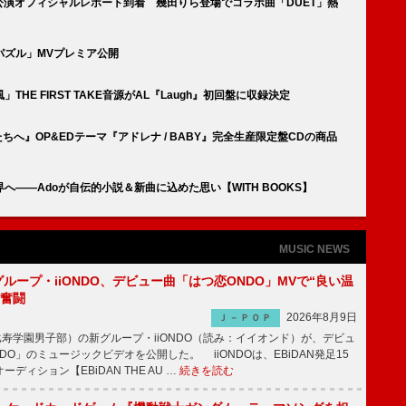
独公演オフィシャルレポート到着 幾田りら登場でコラボ曲「DUET」熱
パズル」MVプレミア公開
E FIRST TAKE音源がAL『Laugh』初回盤に収録決定
たちへ』OP&EDテーマ『アドレナ / BABY』完全生産限定盤CDの商品
へ――Adoが自伝的小説＆新曲に込めた思い【WITH BOOKS】
MUSIC NEWS
新グループ・iiONDO、デビュー曲「はつ恋ONDO」MVで“良い温
に奮闘
2026年8月9日
Ｊ－ＰＯＰ
比寿学園男子部）の新グループ・iiONDO（読み：イイオンド）が、デビュ
DO」のミュージックビデオを公開した。 iiONDOは、EBiDAN発足15
ディション【EBiDAN THE AU …
続きを読む