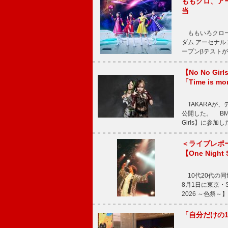
ももクロ、ア
当
ももいろクロー
ダム アーセナル
ープンβテストが
【No No G
「Time is 
TAKARAが、デ
公開した。 BM
Girls】に参加
＜ライブレポ
【One Night
10代20代の
8月1日に東京・Sp
2026 ～色祭
「自分だけの