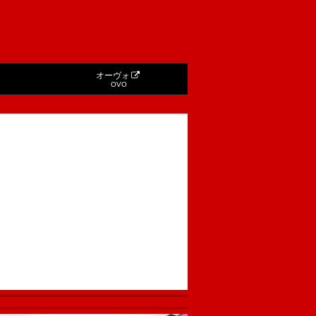
オーヴォ
OVO