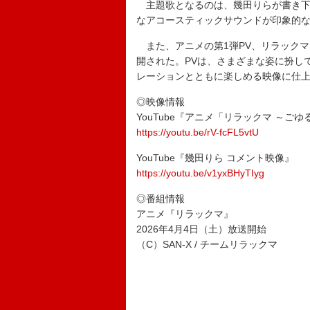
主題歌となるのは、幾田りらが書き下ろした
なアコースティックサウンドが印象的
また、アニメの第1弾PV、リラックマ
開された。PVは、さまざまな姿に扮し
レーションとともに楽しめる映像に仕
◎映像情報
YouTube『アニメ「リラックマ ～ご
https://youtu.be/rV-fcFL5vtU
YouTube『幾田りら コメント映像』
https://youtu.be/v1yxBHyTIyg
◎番組情報
アニメ『リラックマ』
2026年4月4日（土）放送開始
（C）SAN-X / チームリラックマ