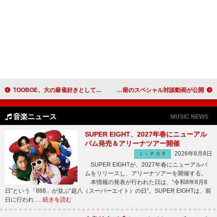
TOOBOE、大の麻雀好きとして『熱闘Mリーグ』新EDテーマを書き下ろし
WOOZI（SEVENTEEN）×『BEASTARS』板垣巴留のスペシャル対談動画が公開
音楽ニュース
MUSIC NEWS
SUPER EIGHT、2027年春にニューアル
バム発売＆アリーナツアー開催
2026年8月8日
Ｊ－ＰＯＰ
SUPER EIGHTが、2027年春にニューアルバ
ムをリリースし、アリーナツアーを開催する。
本情報の発表が行われた日は、“令和8年8月8
日”という「888」が並ぶ“超八（スーパーエイト）の日”。SUPER EIGHTは、前
日に行われ …
続きを読む