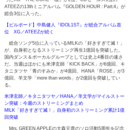
ATEEZの13thミニアルバム『GOLDEN HOUR : Part.4』が
総合3位に入った。
【ビルボード】中島健人『IDOL1ST』が総合アルバム首
位 XG／ATEEZが続く
総合ソング5位に入っているM!LKの「好きすぎて滅！」
が、自身初となるストリーミング再生1億回を突破した。
国内ダンス＆ボーカルグループとしては史上4番目の速さ
だ。当週はほかにも米津玄師「KICK BACK」が6億回、キ
タニタツヤ「青のすみか」が4億回、HANA「ROSE」が3
億回、羊文学「more than words」が2億回を突破してい
る。
米津玄師／キタニタツヤ／HANA／羊文学がマイルストー
ン突破：今週のストリーミングまとめ
M!LK「好きすぎて滅！」自身初のストリーミング累計1億
回突破
Mrs. GREEN APPLEの大森元貴のソロ活動5周年を記念