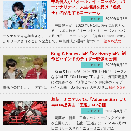
中島健人が『オールナイトニッポン』パ
ーソナリティ、人生相談を受け『遊戯
王』の話をするコーナーも
2026年8月8日
Ｊ－ＰＯＰ
中島健人が、2026年8月14日深夜に放送とな
るニッポン放送『オールナイトニッポン』のパ
ーソナリティを担当する。 8月19日にニューシングル『鬼事 / Fiction Love』
がリリースされることを記念して、中島健人が通称“1部”のパ …
続きを読む
King & Prince、EP『So Honey EP』制
作ビハインドのティザー映像を公開
2026年8月8日
Ｊ－ＰＯＰ
King & Princeが、2026年9月2日にリリースと
なる1st EP『So Honey EP』より、初回限定盤B
に収録されるEP制作ビハインド映像のティザー
映像を公開した。 本作は、タイトル曲「So Honey」の中の印 …
続きを読む
葛葉、ミニアルバム『Adamantite』より
Ayase提供曲「王道」MV公開
2026年8月8日
Ｊ－ＰＯＰ
葛葉が、新曲「王道」のミュージックビデオ
を公開した。 新曲「王道」は、2026年7月29
日にリリースされたニューミニアルバム