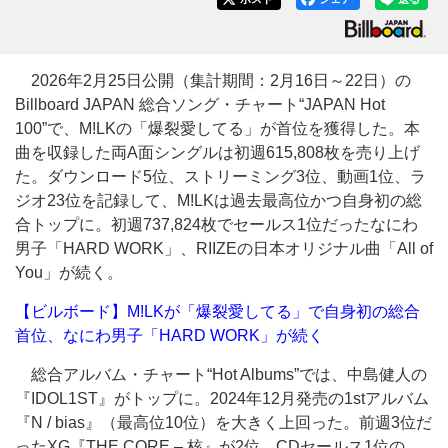
2026年2月25日公開（集計期間：2月16日～22日）の
Billboard JAPAN 総合ソング・チャート“JAPAN Hot
100”で、M!LKの「爆裂愛してる」が首位を獲得した。本
曲を収録した両A面シングルは初週615,808枚を売り上げ
た。ダウンロード5位、ストリーミング3位、動画1位、ラ
ジオ23位を記録して、M!LKは過去最高位かつ自身初の総
合トップに。初週737,824枚でセールス1位だったなにわ
男子「HARD WORK」、RIIZEの日本オリジナル曲「All of
You」が続く。
【ビルボード】M!LKが「爆裂愛してる」で自身初の総合
首位、なにわ男子「HARD WORK」が続く
総合アルバム・チャート“Hot Albums”では、中島健人の
『IDOL1ST』がトップに。2024年12月発売の1stアルバム
『N / bias』（最高位10位）を大きく上回った。前週3位だ
ったXG『THE CORE – 核』が2位、CDセールス1位の