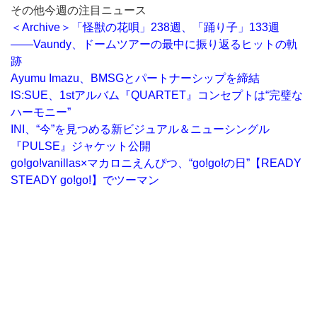
その他今週の注目ニュース
＜Archive＞「怪獣の花唄」238週、「踊り子」133週
――Vaundy、ドームツアーの最中に振り返るヒットの軌
跡
Ayumu Imazu、BMSGとパートナーシップを締結
IS:SUE、1stアルバム『QUARTET』コンセプトは“完璧な
ハーモニー”
INI、“今”を見つめる新ビジュアル＆ニューシングル
『PULSE』ジャケット公開
go!go!vanillas×マカロニえんぴつ、“go!go!の日”【READY
STEADY go!go!】でツーマン