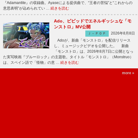
『Adamantite』の収録曲。Ayaseによる提供曲で、“王者の苦悩”と“これからの
意思表明”が込められてい …
続きを読む
Ado、ビビッドでエネルギッシュな「モ
ンストロ」MV公開
2026年8月8日
Ｊ－ＰＯＰ
Adoが、新曲「モンストロ」を配信リリース
し、ミュージックビデオを公開した。 新曲
「モンストロ」は、2026年8月7日に公開となっ
た実写映画『ブルーロック』の主題歌。タイトル「モンストロ」（Monstruo）
は、スペイン語で「怪物」の意 …
続きを読む
more »