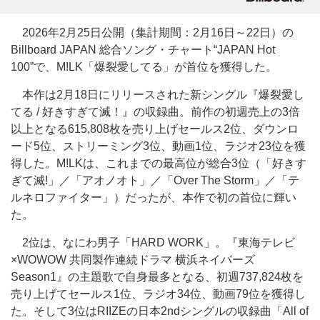
2026年2月25日公開（集計期間：2月16日～22日）の
Billboard JAPAN 総合ソング・チャート“JAPAN Hot
100”で、M!LK「爆裂愛してる」が首位を獲得した。
本作は2月18日にリリースされた新シングル『爆裂愛し
てる / 好きすぎて滅！』の収録曲。前作の初週売上の3倍
以上となる615,808枚を売り上げセールス2位、ダウンロ
ード5位、ストリーミング3位、動画1位、ラジオ23位を獲
得した。M!LKは、これまでの最高位が総合3位（「好きす
ぎて滅!」／「アオノオト」／「Over The Storm」／「テ
ルネロファイター」）だったが、本作で初の首位に輝い
た。
2位は、なにわ男子「HARD WORK」。『東海テレビ
×WOWOW 共同製作連続ドラマ 横浜ネイバーズ
Season1』の主題歌で自身最多となる、初週737,824枚を
売り上げてセールス1位、ラジオ34位、動画79位を獲得し
た。そして3位はRIIZEの日本2ndシングルの収録曲「All of