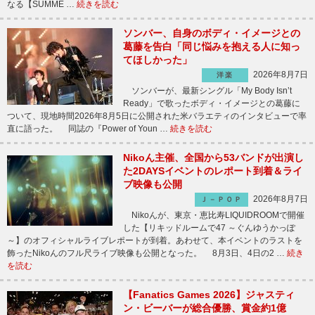
なる【SUMME …
続きを読む
ソンバー、自身のボディ・イメージとの
葛藤を告白「同じ悩みを抱える人に知っ
てほしかった」
2026年8月7日
洋楽
ソンバーが、最新シングル「My Body Isn’t
Ready」で歌ったボディ・イメージとの葛藤に
ついて、現地時間2026年8月5日に公開された米バラエティのインタビューで率
直に語った。 同誌の『Power of Youn …
続きを読む
Nikoん主催、全国から53バンドが出演し
た2DAYSイベントのレポート到着＆ライ
ブ映像も公開
2026年8月7日
Ｊ－ＰＯＰ
Nikoんが、東京・恵比寿LIQUIDROOMで開催
した【リキッドルームで47 ～ぐんゆうかっぽ
～】のオフィシャルライブレポートが到着。あわせて、本イベントのラストを
飾ったNikoんのフル尺ライブ映像も公開となった。 8月3日、4日の2 …
続き
を読む
【Fanatics Games 2026】ジャスティ
ン・ビーバーが総合優勝、賞金約1億