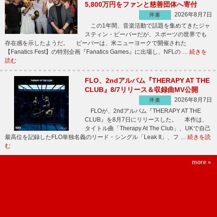
5,800万円をファンと慈善団体へ寄付
2026年8月7日
洋楽
この1年間、音楽活動で話題を集めてきたジャ
スティン・ビーバーだが、スポーツの世界でも
存在感を示したようだ。 ビーバーは、米ニューヨークで開催された
【Fanatics Fest】の特別企画『Fanatics Games』に出場し、NFLの …
続きを
読む
FLO、2ndアルバム『THERAPY AT THE
CLUB』8/7リリース＆収録曲MV公開
2026年8月7日
洋楽
FLOが、2ndアルバム『THERAPY AT THE
CLUB』を8月7日にリリースした。 本作は、
タイトル曲「Therapy At The Club」、UKで自己
最高位を記録したFLO単独名義のリード・シングル「Leak It」、フ …
続きを読
む
more »