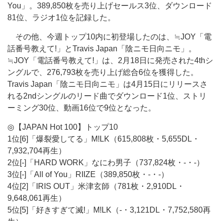
You」。389,850枚を売り上げセールス3位、ダウンロード
81位、ラジオ1位を記録した。
その他、今週トップ10内に初登場したのは、≒JOY「電
話番号教えて!」とTravis Japan「陰ニモ日向ニモ」。
≒JOY「電話番号教えて!」は、2月18日に発売された4thシ
ングルで、276,793枚を売り上げ総合6位を獲得した。
Travis Japan「陰ニモ日向ニモ」は4月15日にリリースさ
れる2ndシングルのリード曲でダウンロード1位、ストリ
ーミング30位、動画16位で9位となった。
◎【JAPAN Hot 100】トップ10
1位[6]「爆裂愛してる」M!LK（615,808枚・5,655DL・
7,932,704再生）
2位[-]「HARD WORK」なにわ男子（737,824枚・-・-）
3位[-]「All of You」RIIZE（389,850枚・-・-）
4位[2]「IRIS OUT」米津玄師（781枚・2,910DL・
9,648,061再生）
5位[5]「好きすぎて滅!」M!LK（-・3,121DL・7,752,580再