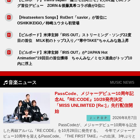
グ首位デビュー ZORN＆後藤真希コラボ曲が2位に
【Heatseekers Songs】Rol3ert「savior」が首位に
OSHIKIKEIGO／柿崎ユウタら初登場
【ビルボード】米津玄師「IRIS OUT」ストリーミング・ソング22度
目の首位 M!LK初のトップ3入り／“寒中TAKE”ちゃんみな急上昇
【ビルボード】米津玄師「IRIS OUT」が“JAPAN Hot
Animation”19回目の首位獲得 ちゃんみな／ミセス楽曲がトップ10
内に浮上
音楽ニュース
MUSIC NEWS
PassCode、メジャーデビュー10周年記
念AL『RE:CODE』10/28発売決定
「MISS UNLIMITED [Re:]」先行配信開
始
2026年8月7日
Ｊ－ＰＯＰ
PassCodeが、メジャーデビュー10周年を記念
した再録アルバム『RE:CODE』を10月28日に発売する。 今年でメジャーデ
ビュー10周年を迎えるPassCode。『THE FIRST TAKE』への出演、3年ぶりと