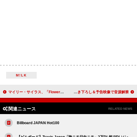
M!LK
マイリー・サイラス、「Flowers」めぐるブルーノ・マーズ楽曲との訴訟棄却を要請「こうした言葉は誰かが所有できるものではない」
キタニタツヤ、TVアニメ『日本三國』OPテーマ「火種」書き下ろし＆予告映像で音源解禁
関連ニュース
RELATED NEWS
Billboard JAPAN Hot100
【ビルボード】Travis Japan「陰ニモ日向ニモ」2万DL超でDLソン