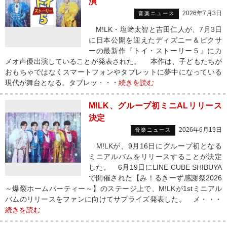
演
2026年7月3日
音楽ニュース
M!LK・塩﨑太智と吉田仁人が、7月3日
に日本公開を迎えたディズニー＆ピクサ
ーの最新作『トイ・ストーリー５』にカ
メオ声優出演していることが発表された。 本作は、子どもたちが
おもちゃではなくスマートフォンやタブレットに夢中になっている
現代が舞台となる。タブレッ・・・
続きを読む
M!LK、グループ初ミニALリリース
決定
2026年6月19日
音楽ニュース
M!LKが、9月16日にグループ初となる
ミニアルバムをリリースすることが決定
した。 6月19日にLINE CUBE SHIBUYA
で開催された【み！るきーず感謝祭2026
～爆裂ホームパーティー～】のステージ上で、M!LKが1stミニアル
バムのリリースをファンに向けてサプライズ発表した。 メ・・・
続きを読む