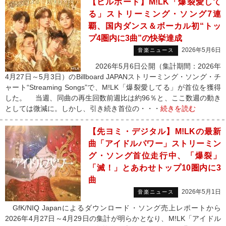
【ビルボード】M!LK「爆裂愛して
る」ストリーミング・ソング7連
覇、国内ダンス＆ボーカル初“トッ
プ4圏内に3曲”の快挙達成
2026年5月6日
音楽ニュース
2026年5月6日公開（集計期間：2026年
4月27日～5月3日）のBillboard JAPANストリーミング・ソング・チ
ャート“Streaming Songs”で、M!LK「爆裂愛してる」が首位を獲得
した。 当週、同曲の再生回数前週比は約96％と、ここ数週の動き
としては微減に。しかし、引き続き首位の・・・
続きを読む
【先ヨミ・デジタル】M!LKの最新
曲「アイドルパワー」ストリーミン
グ・ソング首位走行中、「爆裂」
「滅！」とあわせトップ10圏内に3
曲
2026年5月1日
音楽ニュース
GfK/NIQ Japanによるダウンロード・ソング売上レポートから
2026年4月27日～4月29日の集計が明らかとなり、M!LK「アイドル