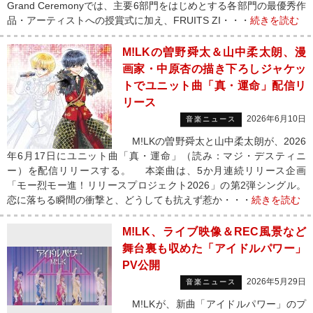
Grand Ceremonyでは、主要6部門をはじめとする各部門の最優秀作
品・アーティストへの授賞式に加え、FRUITS ZI・・・
続きを読む
M!LKの曽野舜太＆山中柔太朗、漫
画家・中原杏の描き下ろしジャケッ
トでユニット曲「真・運命」配信リ
リース
2026年6月10日
音楽ニュース
M!LKの曽野舜太と山中柔太朗が、2026
年6月17日にユニット曲「真・運命」（読み：マジ・デスティニ
ー）を配信リリースする。 本楽曲は、5か月連続リリース企画
「モー烈モー進！リリースプロジェクト2026」の第2弾シングル。
恋に落ちる瞬間の衝撃と、どうしても抗えず惹か・・・
続きを読む
M!LK、ライブ映像＆REC風景など
舞台裏も収めた「アイドルパワー」
PV公開
2026年5月29日
音楽ニュース
M!LKが、新曲「アイドルパワー」のプ