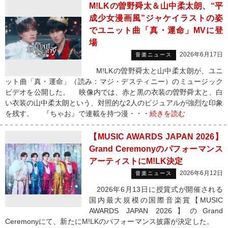
M!LKの曽野舜太＆山中柔太朗、“平
成少女漫画風”ジャケイラストの姿
でユニット曲「真・運命」MVに登
場
2026年6月17日
音楽ニュース
M!LKの曽野舜太と山中柔太朗が、ユニ
ット曲「真・運命」（読み：マジ・デスティニー）のミュージック
ビデオを公開した。 映像内では、赤と黒の衣装の曽野舜太と、白
い衣装の山中柔太朗という、対照的な2人のビジュアルが強烈な印象
を残す。 『ちゃお』で連載を持つ漫・・・
続きを読む
【MUSIC AWARDS JAPAN 2026】
Grand Ceremonyのパフォーマンス
アーティストにM!LK決定
2026年6月12日
音楽ニュース
2026年6月13日に授賞式が開催される
国内最大規模の国際音楽賞【MUSIC
AWARDS JAPAN 2026】のGrand
Ceremonyにて、新たにM!LKのパフォーマンス披露が決定した。