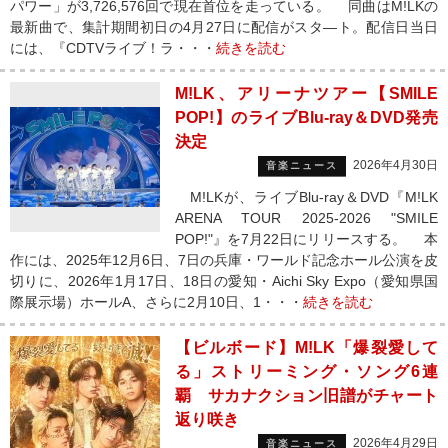
パワー」が3,726,576回で現在首位を走っている。 同曲はM!LKの
最新曲で、集計期間初日の4月27日に配信がスタ―ト。配信日当日
には、『CDTVライブ！ラ・・・
続きを読む
M!LK、アリーナツアー【SMILE
POP!】のライブBlu-ray＆DVD発売
決定
2026年4月30日
音楽ニュース
M!LKが、ライブBlu-ray＆DVD『M!LK
ARENA TOUR 2025-2026 "SMILE
POP!"』を7月22日にリリースする。 本
作には、2025年12月6日、7日の兵庫・ワールド記念ホール公演を皮
切りに、2026年1月17日、18日の愛知・Aichi Sky Expo（愛知県国
際展示場）ホールA、さらに2月10日、1・・・
続きを読む
【ビルボード】M!LK「爆裂愛して
る」ストリーミング・ソング6連
覇 サカナクション旧譜がチャート
返り咲き
2026年4月29日
音楽ニュース