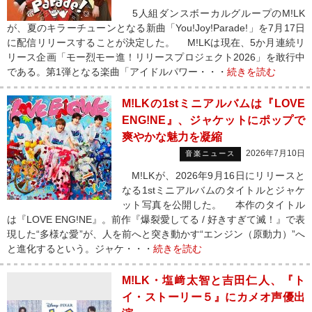
5人組ダンスボーカルグループのM!LK
が、夏のキラーチューンとなる新曲「You!Joy!Parade!」を7月17日
に配信リリースすることが決定した。 M!LKは現在、5か月連続リ
リース企画「モー烈モー進！リリースプロジェクト2026」を敢行中
である。第1弾となる楽曲「アイドルパワー・・・
続きを読む
M!LKの1stミニアルバムは『LOVE
ENG!NE』、ジャケットにポップで
爽やかな魅力を凝縮
2026年7月10日
音楽ニュース
M!LKが、2026年9月16日にリリースと
なる1stミニアルバムのタイトルとジャケ
ット写真を公開した。 本作のタイトル
は『LOVE ENG!NE』。前作『爆裂愛してる / 好きすぎて滅！』で表
現した“多様な愛”が、人を前へと突き動かす“エンジン（原動力）”へ
と進化するという。ジャケ・・・
続きを読む
M!LK・塩﨑太智と吉田仁人、『ト
イ・ストーリー５』にカメオ声優出