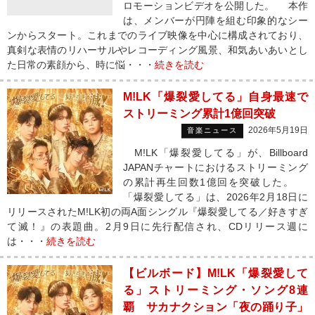
ロモーションビデオを公開した。 本作
は、メンバーが円陣を組む印象的なシー
ンからスタート。これまでのライブ映像を中心に構成されており、
真剣な表情のリハーサルやレコーディング風景、和気あいあいとし
た日常の素顔から、時に悩・・・
続きを読む
M!LK「爆裂愛してる」自身最速で
ストリーミング累計1億回突破
2026年5月19日
音楽ニュース
M!LK「爆裂愛してる」が、Billboard
JAPANチャートにおけるストリーミング
の累計再生回数1億回を突破した。
「爆裂愛してる」は、2026年2月18日に
リリースされたM!LK初の両A面シングル『爆裂愛してる／好きすぎ
て滅！』の表題曲。2月9日に先行配信され、CDリリース週に
は・・・
続きを読む
【ビルボード】M!LK「爆裂愛して
る」ストリーミング・ソング8連
覇 サカナクション「夜の踊り子」