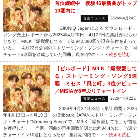
首位継続中 櫻坂46最新曲がトップ
10圏内に
2026年4月24日
音楽ニュース
GfK/NIQ Japanによるダウンロード・
ソング売上レポートから2026年4月20日～4月22日の集計が明らか
となり、M!LK「爆裂愛してる」が2,942,380回で現在首位を走って
いる。 4月22日公開のストリーミング・ソング・チャートで、同
チャート5連覇を達成していた同曲。現在2位の・・・
続きを読む
【ビルボード】M!LK「爆裂愛して
る」ストリーミング・ソング5連
覇 ミセス「風と町」3位デビュー
／MISIAが5年ぶりチャートイン
2026年4月22日
音楽ニュース
2026年4月22日公開（集計期間：2026
年4月13日～4月19日）のBillboard JAPANストリーミング・ソン
グ・チャート“Streaming Songs”で、M!LK「爆裂愛してる」が首位
を獲得した。 当週、同曲の再生回数前週比は約94.4％に。当週で
チャートイン10週目となったが、集計期間内で・・・
続きを読む