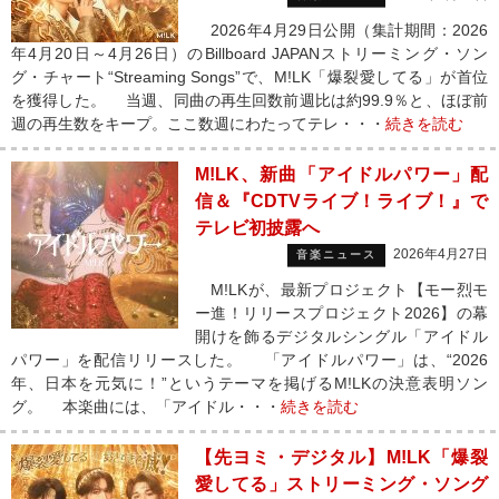
2026年4月29日公開（集計期間：2026
年4月20日～4月26日）のBillboard JAPANストリーミング・ソン
グ・チャート“Streaming Songs”で、M!LK「爆裂愛してる」が首位
を獲得した。 当週、同曲の再生回数前週比は約99.9％と、ほぼ前
週の再生数をキープ。ここ数週にわたってテレ・・・
続きを読む
M!LK、新曲「アイドルパワー」配
信＆『CDTVライブ！ライブ！』で
テレビ初披露へ
2026年4月27日
音楽ニュース
M!LKが、最新プロジェクト【モー烈モ
ー進！リリースプロジェクト2026】の幕
開けを飾るデジタルシングル「アイドル
パワー」を配信リリースした。 「アイドルパワー」は、“2026
年、日本を元気に！”というテーマを掲げるM!LKの決意表明ソン
グ。 本楽曲には、「アイドル・・・
続きを読む
【先ヨミ・デジタル】M!LK「爆裂
愛してる」ストリーミング・ソング