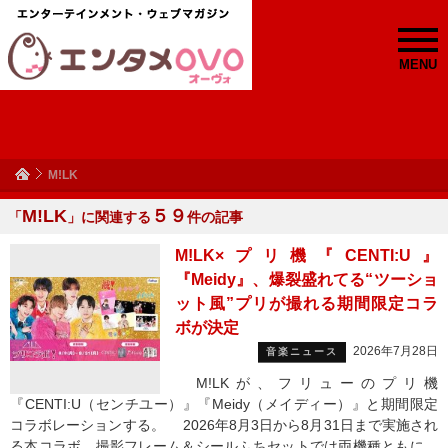
MENU
M!LK
M!LK
５９
「
」に関連する
件の記事
M!LK×プリ機『CENTI:U』
『Meidy』、爆裂盛れてる“ツーショ
ット風”プリが撮れる期間限定コラ
ボが決定
2026年7月28日
音楽ニュース
M!LKが、フリューのプリ機
『CENTI:U（センチユー）』『Meidy（メイディー）』と期間限定
コラボレーションする。 2026年8月3日から8月31日まで実施され
る本コラボ。撮影フレーム＆シールふちセットでは両機種ともに、