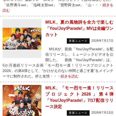
「佐野勇斗set」「塩崎太智set」「曽野舜太set」「山・・・
続きを
読む
M!LK、夏の風物詩を全力で楽しむ
「You!Joy!Parade!」MVは全編ワン
カット
2026年7月17日
音楽ニュース
M!LKが、新曲「You!Joy!Parade!」を配
信リリースし、ミュージックビデオを公
開した。 新曲「You!Joy!Parade!」は、
5か月連続リリース企画「モー烈モー進！リリースプロジェクト
2026」の第4弾として、“かけがえのない仲間と過ごす夏”をメインテ
ーマに制作された。絆と友情・・・
続きを読む
M!LK、「モー烈モー進！リリース
プロジェクト2026」第4弾
「You!Joy!Parade!」7/17配信リリ
ース決定
2026年7月13日
音楽ニュース