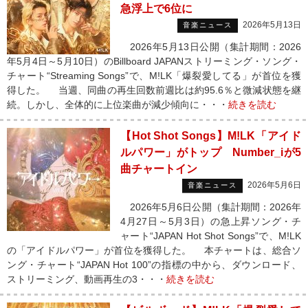
急浮上で6位に
2026年5月13日
音楽ニュース
2026年5月13日公開（集計期間：2026
年5月4日～5月10日）のBillboard JAPANストリーミング・ソング・
チャート“Streaming Songs”で、M!LK「爆裂愛してる」が首位を獲
得した。 当週、同曲の再生回数前週比は約95.6％と微減状態を継
続。しかし、全体的に上位楽曲が減少傾向に・・・
続きを読む
【Hot Shot Songs】M!LK「アイド
ルパワー」がトップ Number_iが5
曲チャートイン
2026年5月6日
音楽ニュース
2026年5月6日公開（集計期間：2026年
4月27日～5月3日）の急上昇ソング・チ
ャート“JAPAN Hot Shot Songs”で、M!LK
の「アイドルパワー」が首位を獲得した。 本チャートは、総合ソ
ング・チャート“JAPAN Hot 100”の指標の中から、ダウンロード、
ストリーミング、動画再生の3・・・
続きを読む