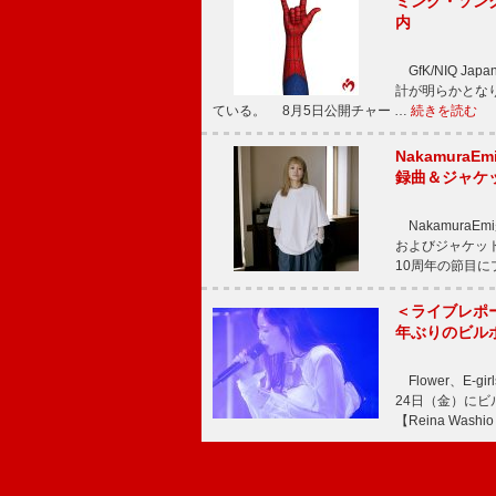
ミング・ソング
内
GfK/NIQ J
計が明らかとなり、M
ている。 8月5日公開チャー …
続きを読む
Nakamura
録曲＆ジャケ
NakamuraE
およびジャケッ
10周年の節目
＜ライブレポ
年ぶりのビル
Flower、E
24日（金）に
【Reina Washio 