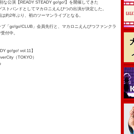
な公演【READY STEADY go!go!】を開催してきた
る今年は、ゲストバンドとしてマカロニえんぴつの出演が決定した。
ぴつの共演は約2年ぶり、初のツーマンライブとなる。
ンクラブ「go!go!CLUB」会員先行と、マカロニえんぴつファンクラ
で受付中。
DY go!go! vol.11】
erCity（TOKYO）
つ