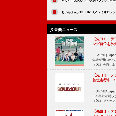
マカロニえんぴつ、横浜スタジアム2D
あいみょん／BE:FIRST／レミオロメンら
音楽ニュース
【先ヨミ・デジタル
ング首位を独
GfK/NIQ J
集計が明らかとなり、T
（DL）を売り上
【先ヨミ・デジタ
首位走行中 S
GfK/NIQ J
日の集計が明らかと
（DL）でトップ
【先ヨミ・デジタ