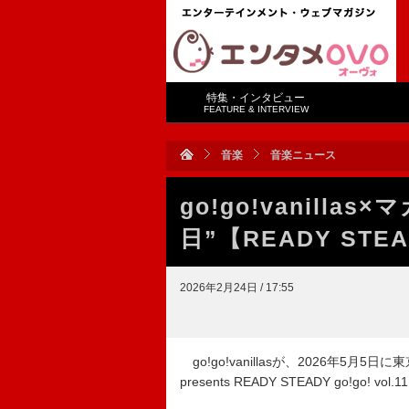
特集・インタビュー
FEATURE & INTERVIEW
音楽
音楽ニュース
go!go!vanilla
日”【READY STE
2026年2月24日 / 17:55
go!go!vanillasが、2026年5月5日に東京
presents READY STEADY go!go