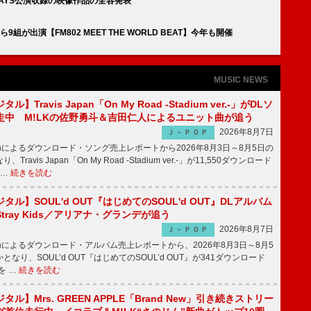
AYS公演収録の映像作品の全容発表
9組が出演【FM802 MEET THE WORLD BEAT】今年も開催
MUSIC NEWS
】Travis Japan「On My Road -Stadium ver.-」がDLソ
走中 M!LKの佐野勇斗＆吉田仁人によるユニット曲が追う
2026年8月7日
Ｊ－ＰＯＰ
apanによるダウンロード・ソング売上レポートから2026年8月3日～8月5日の
ravis Japan「On My Road -Stadium ver.-」が11,550ダウンロード
 …
続きを読む
ル】SOUL'd OUT『はじめてのSOUL'd OUT』DLアルバム
tray Kids／アリアナ・グランデが追う
2026年8月7日
Ｊ－ＰＯＰ
apanによるダウンロード・アルバム売上レポートから、2026年8月3日～8月5
なり、SOUL’d OUT『はじめてのSOUL’d OUT』が341ダウンロード
を …
続きを読む
ル】Mrs. GREEN APPLE「Brand New」引き続きストリー