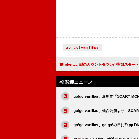
go!go!vanillas
plenty、謎のカウントダウンが突如スタート
関連ニュース
go!go!vanillas、最新作『SCARY
go!go!vanillas、仙台公演より「S
go!go!vanillas、go!go!の日にZepp