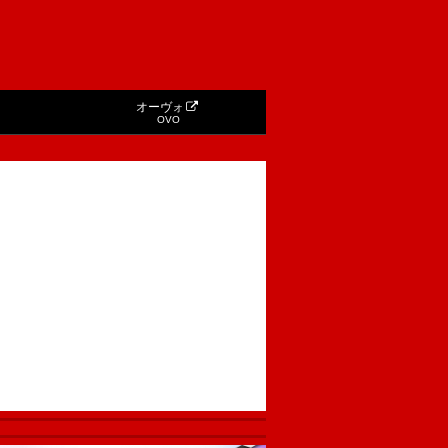
オーヴォ
OVO