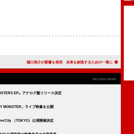
樋口恭介が新書を発売 未来を創造するための一冊に
RELATED NEWS
 MONSTERS EP』アナログ盤リリース決定
CARY MONSTER」ライブ映像を公開
 DiverCity （TOKYO）公演開催決定