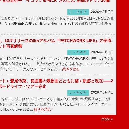
首位走行中 イコラブ＆M!LK“さのじん”新曲がトップ10圏
2026年8月7日
Ｊ－ＰＯＰ
apanによるストリーミング再生回数レポートから2026年8月3日～8月5日の集
rs. GREEN APPLE「Brand New」が3,751,105回で現在首位を走っ
Emi、10/7リリースの8thアルバム『PATCHWORK LIFE』の全収
ット写真解禁
2026年8月7日
Ｊ－ＰＯＰ
miが、10月7日リリースとなる8thアルバム『PATCHWORK LIFE』の収録曲
ト写真が解禁された。 約2年4か月ぶりとなる本作は、メジャーデビュー
にプロデューサーのカワムラヒロシとと …
続きを読む
ート＞鷲尾伶菜、初披露の最新曲とともに描く軌跡と現在――2
ボードライブ・ツアー完走
2026年8月7日
Ｊ－ＰＯＰ
-girlsを経て、現在はソロシンガーとして精力的に活動中の鷲尾伶菜が、7月
ビルボードライブ横浜にて、自身2年ぶりとなるビルボードライブ・ツアー
Billboard Live 202 …
続きを読む
more »