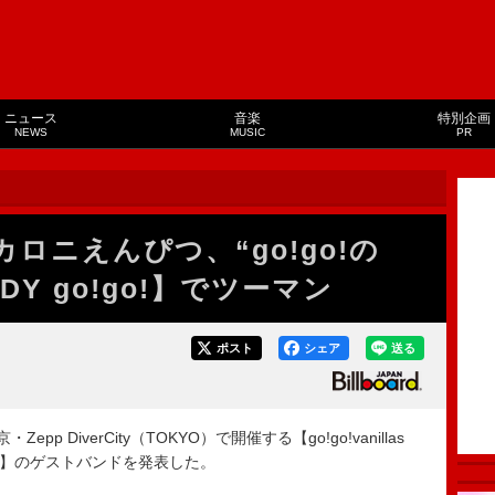
ニュース
音楽
特別企画
NEWS
MUSIC
PR
s×マカロニえんぴつ、“go!go!の
ADY go!go!】でツーマン
ポスト
シェア
送る
・Zepp DiverCity（TOKYO）で開催する【go!go!vanillas
! vol.11】のゲストバンドを発表した。