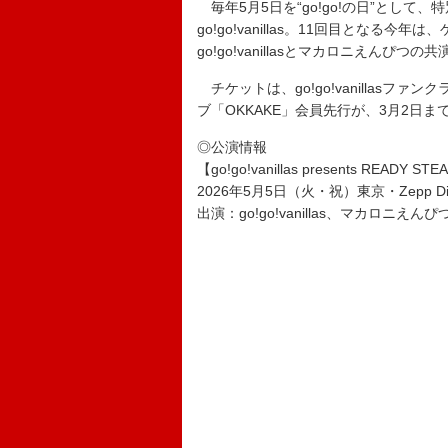
毎年5月5日を“go!go!の日”として、特別
go!go!vanillas。11回目とな
go!go!vanillasとマカロニえん
チケットは、go!go!vanillasファ
ブ「OKKAKE」会員先行が、3月2日ま
◎公演情報
【go!go!vanillas presents READY STEA
2026年5月5日（火・祝）東京・Zepp Div
出演：go!go!vanillas、マカロニえんぴ