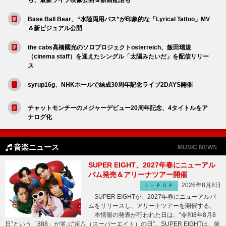
Base Ball Bear、“水陸両用バス”が印象的な「Lyrical Tattoo」MV
＆新ビジュアル公開
the cabs高橋國光のソロプロジェクトosterreich、飯田瑞規
（cinema staff）を迎えたシングル「太陽みたいだ」を配信リリー
ス
syrup16g、NHKホールで結成30周年記念ライブ2DAYS開催
チャットモンチーのメジャーデビュー20周年記念、4タイトルをア
ナログ化
音楽ニュース
MUSIC NEWS
SUPER EIGHT、2027年春にニューアル
バム発売＆アリーナツアー開催
2026年8月8日
Ｊ－ＰＯＰ
SUPER EIGHTが、2027年春にニューアルバ
ムをリリースし、アリーナツアーを開催する。
本情報の発表が行われた日は、“令和8年8月8
日”という「888」が並ぶ“超八（スーパーエイト）の日”。SUPER EIGHTは、前