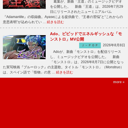
葛葉が、新曲「王道」のミュージックビデオ
を公開した。 新曲「王道」は、2026年7月29
日にリリースされたニューミニアルバム
『Adamantite』の収録曲。Ayaseによる提供曲で、“王者の苦悩”と“これからの
意思表明”が込められてい …
続きを読む
Ado、ビビッドでエネルギッシュな「モ
ンストロ」MV公開
2026年8月8日
Ｊ－ＰＯＰ
Adoが、新曲「モンストロ」を配信リリース
し、ミュージックビデオを公開した。 新曲
「モンストロ」は、2026年8月7日に公開となっ
た実写映画『ブルーロック』の主題歌。タイトル「モンストロ」（Monstruo）
は、スペイン語で「怪物」の意 …
続きを読む
more »