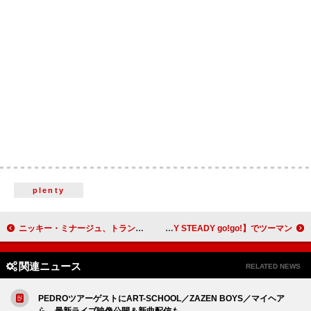
plenty
ニッキー・ミナージュ、トランプ米大統領から贈られた署名入り聖書を披露「最も意味のある贈り物のひとつ」
go!go!vanillas×マカロニえんぴつ、“go!go!の日”【READY STEADY go!go!】でツーマン
関連ニュース
RELATED NEWS
PEDROツアーゲストにART-SCHOOL／ZAZEN BOYS／マイヘア
ら、最新ライブ映像公開＆新曲配信も