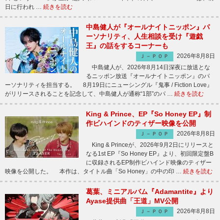
日に行われ …
続きを読む
中島健人が『オールナイトニッポン』パ
ーソナリティ、人生相談を受け『遊戯
王』の話をするコーナーも
2026年8月8日
Ｊ－ＰＯＰ
中島健人が、2026年8月14日深夜に放送とな
るニッポン放送『オールナイトニッポン』のパ
ーソナリティを担当する。 8月19日にニューシングル『鬼事 / Fiction Love』
がリリースされることを記念して、中島健人が通称“1部”のパ …
続きを読む
King & Prince、EP『So Honey EP』制
作ビハインドのティザー映像を公開
2026年8月8日
Ｊ－ＰＯＰ
King & Princeが、2026年9月2日にリリースと
なる1st EP『So Honey EP』より、初回限定盤B
に収録されるEP制作ビハインド映像のティザー
映像を公開した。 本作は、タイトル曲「So Honey」の中の印 …
続きを読む
葛葉、ミニアルバム『Adamantite』より
Ayase提供曲「王道」MV公開
2026年8月8日
Ｊ－ＰＯＰ