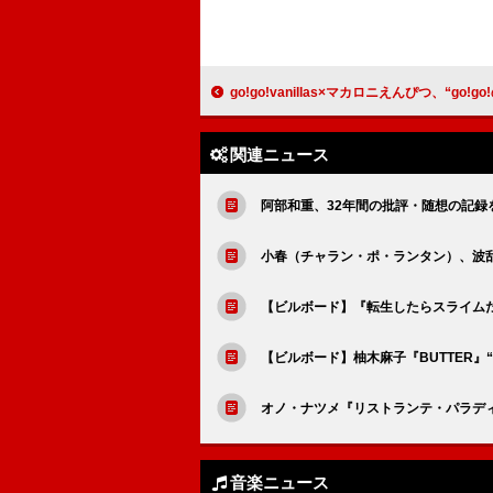
go!go!vanillas×マカロニえんぴつ、“go!go!の日”【READY STEADY go!
関連ニュース
阿部和重、32年間の批評・随想の記録を
小春（チャラン・ポ・ランタン）、波
【ビルボード】『転生したらスライムだっ
【ビルボード】柚木麻子『BUTTER』“H
オノ・ナツメ『リストランテ・パラディ
音楽ニュース