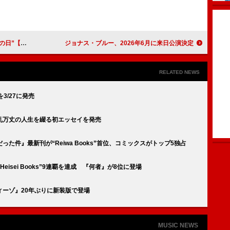
go!】でツーマン
ジョナス・ブルー、2026年6月に来日公演決定
RELATED NEWS
3/27に発売
乱万丈の人生を綴る初エッセイを発売
た件』最新刊が“Reiwa Books”首位、コミックスがトップ5独占
eisei Books”9連覇を達成 『何者』が8位に登場
ーゾ』20年ぶりに新装版で登場
MUSIC NEWS