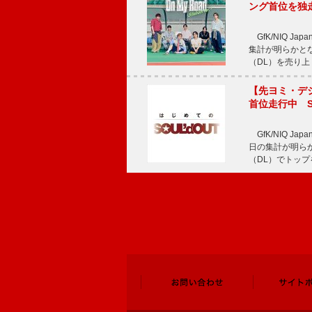
ング首位を独
GfK/NIQ J
集計が明らかとなり、T
（DL）を売り上
【先ヨミ・デジタ
首位走行中 S
GfK/NIQ J
日の集計が明らかと
（DL）でトップ