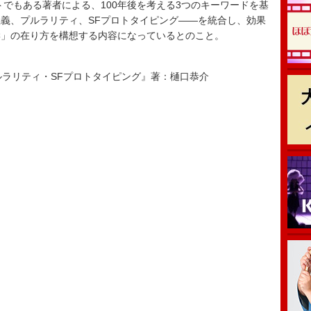
でもある著者による、100年後を考える3つのキーワードを基
義、プルラリティ、SFプロトタイピング――を統合し、効果
学」の在り方を構想する内容になっているとのこと。
ルラリティ・SFプロトタイピング』著：樋口恭介