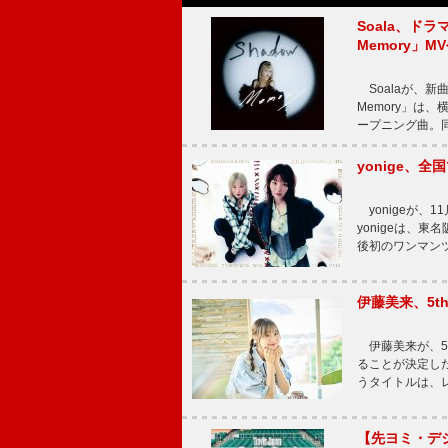
Soala、ド
Memory」M
Soalaが、新曲
Memory」は
ープニング曲。同
yonige、全国
yonigeが、11
yonigeは、東名
後初のワンマン
伊藤美来、5t
伊藤美来が、5t
ることが決定した
うタイトルは、レ
【先ヨミ・デジタル