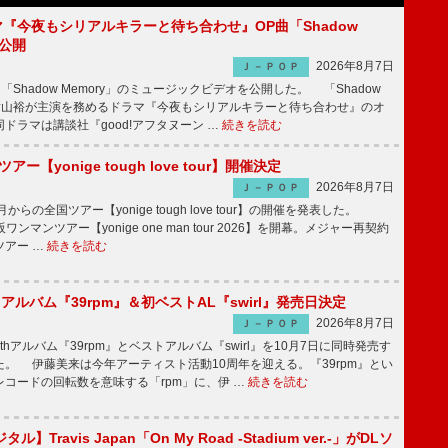
ラマ『今夜もシリアルキラーと待ち合わせ』OP曲「Shadow
V公開
2026年8月7日
Ｊ－ＰＯＰ
「Shadow Memory」のミュージックビデオを公開した。 「Shadow
、横山裕が主演を務めるドラマ『今夜もシリアルキラーと待ち合わせ』のオ
ドラマは講談社『good!アフタヌーン …
続きを読む
ツアー【yonige tough love tour】開催決定
2026年8月7日
Ｊ－ＰＯＰ
月からの全国ツアー【yonige tough love tour】の開催を発表した。
阪ワンマンツアー【yonige one man tour 2026】を開幕。メジャー再契約
ツアー …
続きを読む
hアルバム『39rpm』＆初ベストAL『swirl』発売日決定
2026年8月7日
Ｊ－ＰＯＰ
hアルバム『39rpm』とベストアルバム『swirl』を10月7日に同時発売す
。 伊藤美来は今年アーティスト活動10周年を迎える。『39rpm』とい
コードの回転数を意味する「rpm」に、伊 …
続きを読む
】Travis Japan「On My Road -Stadium ver.-」がDLソ