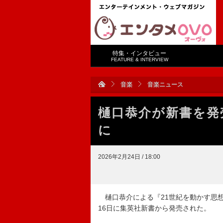
特集・インタビュー
FEATURE & INTERVIEW
音楽
音楽ニュース
樋口恭介が新書を発
に
2026年2月24日 / 18:00
樋口恭介による『21世紀を動かす思想
16日に集英社新書から発売された。