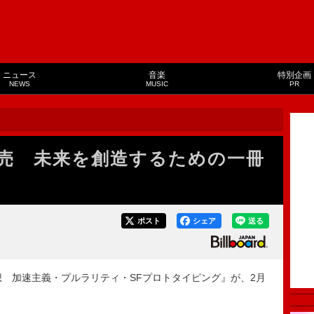
ニュース
音楽
特別企画
NEWS
MUSIC
PR
売 未来を創造するための一冊
ポスト
シェア
送る
 加速主義・プルラリティ・SFプロトタイピング』が、2月