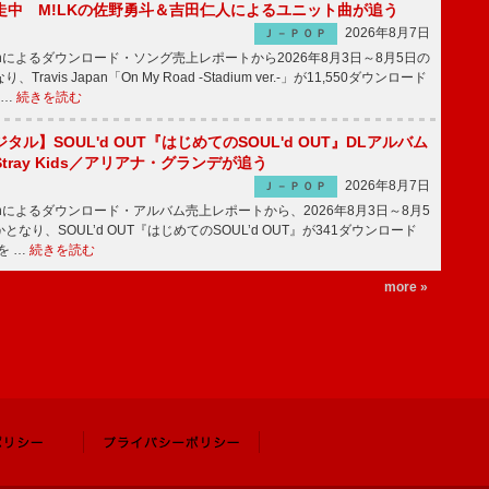
走中 M!LKの佐野勇斗＆吉田仁人によるユニット曲が追う
2026年8月7日
Ｊ－ＰＯＰ
apanによるダウンロード・ソング売上レポートから2026年8月3日～8月5日の
ravis Japan「On My Road -Stadium ver.-」が11,550ダウンロード
 …
続きを読む
ル】SOUL'd OUT『はじめてのSOUL'd OUT』DLアルバム
tray Kids／アリアナ・グランデが追う
2026年8月7日
Ｊ－ＰＯＰ
apanによるダウンロード・アルバム売上レポートから、2026年8月3日～8月5
なり、SOUL’d OUT『はじめてのSOUL’d OUT』が341ダウンロード
を …
続きを読む
more »