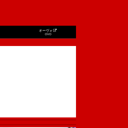
オーヴォ
OVO