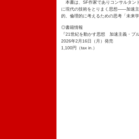
本書は、SF作家でありコンサルタント
に現代の技術をとりまく思想――加速主
的、倫理的に考えるための思考「未来
◎書籍情報
『21世紀を動かす思想 加速主義・プ
2026年2月16日（月）発売
1,100円（tax in.）