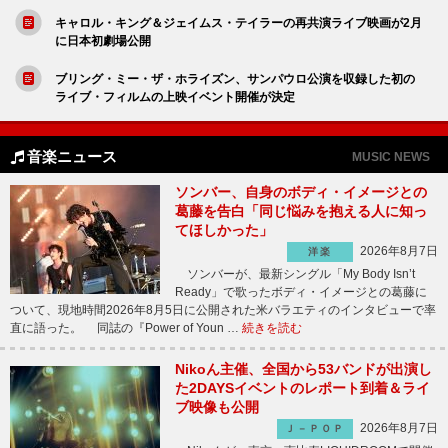
キャロル・キング＆ジェイムス・テイラーの再共演ライブ映画が2月
に日本初劇場公開
ブリング・ミー・ザ・ホライズン、サンパウロ公演を収録した初の
ライブ・フィルムの上映イベント開催が決定
音楽ニュース
MUSIC NEWS
ソンバー、自身のボディ・イメージとの
葛藤を告白「同じ悩みを抱える人に知っ
てほしかった」
2026年8月7日
洋楽
ソンバーが、最新シングル「My Body Isn’t
Ready」で歌ったボディ・イメージとの葛藤に
ついて、現地時間2026年8月5日に公開された米バラエティのインタビューで率
直に語った。 同誌の『Power of Youn …
続きを読む
Nikoん主催、全国から53バンドが出演し
た2DAYSイベントのレポート到着＆ライ
ブ映像も公開
2026年8月7日
Ｊ－ＰＯＰ