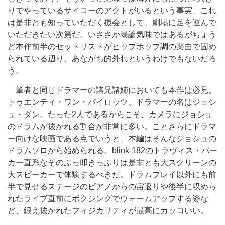
りでやっているサイコーのアクトがいるという事実、これ
は是非とも知っていただく機会として、劇場に足を運んで
いただきたい次第だ。いささか暴論気味ではあるがちょう
ど本作前半のセットリストがヒップホップ調の楽曲で固め
られている辺り、あながち的外れというわけでもないだろ
う。
筆者と同じドラマーの諸兄諸姉においても本作は必見。
トゥエンティ・ワン・パイロッツ、ドラマーの名はジョシ
ュ・ダン。たった2人であるからこそ、カメラにジョシュ
のドラムが抜かれる割合が非常に多い。ことさらにドラマ
ー向けな映画である点でいうと、本編はそんなジョシュの
ドラムソロから始められる。blink-182のトラヴィス・バー
カー直系なそのぶっ叩きっぷりは是非とも大スクリーンの
大スピーカーで体験するべきだ。ドラムプレイ以外にも前
半で見せるステージのピアノからの宙返りや後半に収めら
れたライブ直前にボクシングでウォームアップする姿な
ど、鍛え抜かれたフィジカリティが最高にカッコいい。