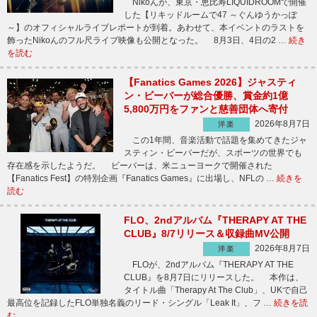
Nikoんが、東京・恵比寿LIQUIDROOMで開催
した【リキッドルームで47 ～ぐんゆうかっぽ
～】のオフィシャルライブレポートが到着。あわせて、本イベントのラストを
飾ったNikoんのフル尺ライブ映像も公開となった。 8月3日、4日の2 …
続き
を読む
【Fanatics Games 2026】ジャスティ
ン・ビーバーが総合優勝、賞金約1億
5,800万円をファンと慈善団体へ寄付
2026年8月7日
洋楽
この1年間、音楽活動で話題を集めてきたジャ
スティン・ビーバーだが、スポーツの世界でも
存在感を示したようだ。 ビーバーは、米ニューヨークで開催された
【Fanatics Fest】の特別企画『Fanatics Games』に出場し、NFLの …
続きを
読む
FLO、2ndアルバム『THERAPY AT THE
CLUB』8/7リリース＆収録曲MV公開
2026年8月7日
洋楽
FLOが、2ndアルバム『THERAPY AT THE
CLUB』を8月7日にリリースした。 本作は、
タイトル曲「Therapy At The Club」、UKで自己
最高位を記録したFLO単独名義のリード・シングル「Leak It」、フ …
続きを読
む