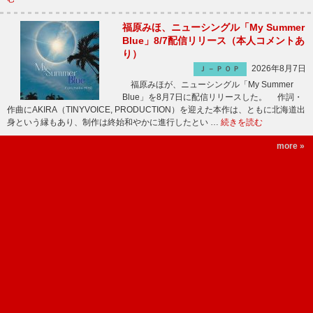
福原みほ、ニューシングル「My Summer
Blue」8/7配信リリース（本人コメントあ
り）
2026年8月7日
Ｊ－ＰＯＰ
福原みほが、ニューシングル「My Summer
Blue」を8月7日に配信リリースした。 作詞・
作曲にAKIRA（TINYVOICE, PRODUCTION）を迎えた本作は、ともに北海道出
身という縁もあり、制作は終始和やかに進行したとい …
続きを読む
more »