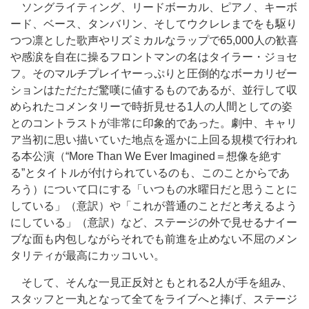
ソングライティング、リードボーカル、ピアノ、キーボ
ード、ベース、タンバリン、そしてウクレレまでをも駆り
つつ凛とした歌声やリズミカルなラップで65,000人の歓喜
や感涙を自在に操るフロントマンの名はタイラー・ジョセ
フ。そのマルチプレイヤーっぷりと圧倒的なボーカリゼー
ションはただただ驚嘆に値するものであるが、並行して収
められたコメンタリーで時折見せる1人の人間としての姿
とのコントラストが非常に印象的であった。劇中、キャリ
ア当初に思い描いていた地点を遥かに上回る規模で行われ
る本公演（“More Than We Ever Imagined＝想像を絶す
る”とタイトルが付けられているのも、このことからであ
ろう）について口にする「いつもの水曜日だと思うことに
している」（意訳）や「これが普通のことだと考えるよう
にしている」（意訳）など、ステージの外で見せるナイー
ブな面も内包しながらそれでも前進を止めない不屈のメン
タリティが最高にカッコいい。
そして、そんな一見正反対ともとれる2人が手を組み、
スタッフと一丸となって全てをライブへと捧げ、ステージ