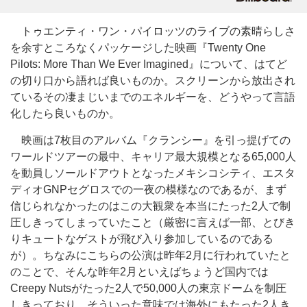
トゥエンティ・ワン・パイロッツのライブの素晴らしさ
を余すところなくパッケージした映画『Twenty One
Pilots: More Than We Ever Imagined』について、はてど
の切り口から語れば良いものか。スクリーンから放出され
ているその凄まじいまでのエネルギーを、どうやって言語
化したら良いものか。
映画は7枚目のアルバム『クランシー』を引っ提げての
ワールドツアーの最中、キャリア最大規模となる65,000人
を動員しソールドアウトとなったメキシコシティ、エスタ
ディオGNPセグロスでの一夜の模様なのであるが、まず
信じられなかったのはこの大観衆を本当にたった2人で制
圧しきってしまっていたこと（厳密に言えば一部、とびき
りキュートなゲストが飛び入り参加しているのである
が）。ちなみにこちらの公演は昨年2月に行われていたと
のことで、そんな昨年2月といえばちょうど国内では
Creepy Nutsがたった2人で50,000人の東京ドームを制圧
しきっており、そういった意味では海外にもたった2人き