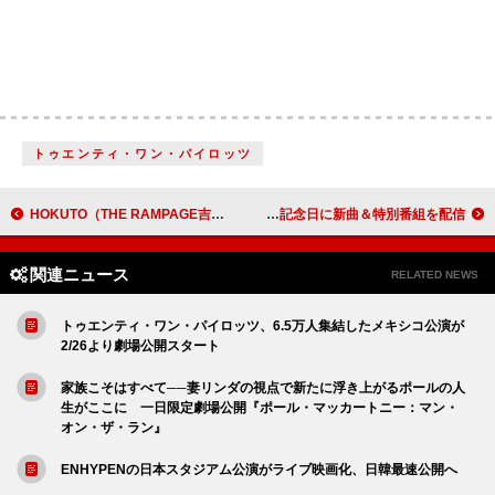
トゥエンティ・ワン・パイロッツ
HOKUTO（THE RAMPAGE吉野北人）、新曲「hate you? love you?」がTVアニメ『神の雫』OPテーマに決定
ORANGE RANGE、結成25周年記念日に新曲＆特別番組を配信
関連ニュース
RELATED NEWS
トゥエンティ・ワン・パイロッツ、6.5万人集結したメキシコ公演が
2/26より劇場公開スタート
家族こそはすべて──妻リンダの視点で新たに浮き上がるポールの人
生がここに 一日限定劇場公開『ポール・マッカートニー：マン・
オン・ザ・ラン』
ENHYPENの日本スタジアム公演がライブ映画化、日韓最速公開へ