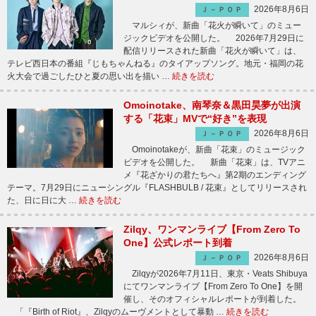
2026年8月6日
Ｊ－ＰＯＰ
マルシィが、新曲「花火が瞬いて」のミュー
ジックビデオを公開した。 2026年7月29日に
配信リリースされた新曲「花火が瞬いて」は、
テレビ西日本の番組『じもちゃんねる』のタイアップソング。地元・福岡の花
火大会で過ごしたひと夏の思い出を描い …
続きを読む
Omoinotake、南琴奈＆黒田昊夢が出演
する「花束」MVで“好き”を表現
2026年8月6日
Ｊ－ＰＯＰ
Omoinotakeが、新曲「花束」のミュージック
ビデオを公開した。 新曲「花束」は、TVアニ
メ『花ざかりの君たちへ』第2期のエンディング
テーマ。7月29日にニューシングル『FLASHBULB / 花束』としてリリースされ
た、日に日に大 …
続きを読む
Zilqy、ワンマンライブ【From Zero To
One】公式レポート到着
2026年8月6日
Ｊ－ＰＯＰ
Zilqyが2026年7月11日、東京・Veats Shibuya
にてワンマンライブ【From Zero To One】を開
催し、そのオフィシャルレポートが到着した。
「『Birth of Riot』、Zilqyのムーヴメントとして暴動 …
続きを読む