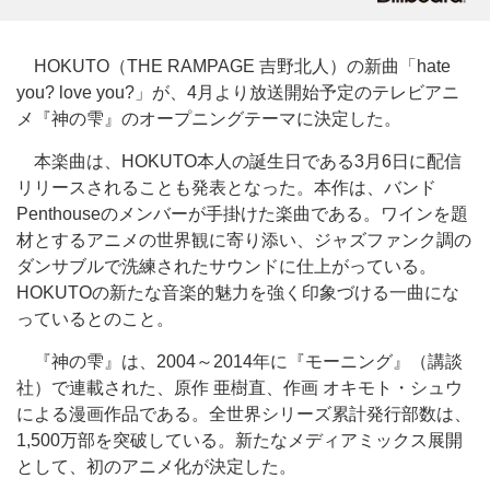
HOKUTO（THE RAMPAGE 吉野北人）の新曲「hate
you? love you?」が、4月より放送開始予定のテレビアニ
メ『神の雫』のオープニングテーマに決定した。
本楽曲は、HOKUTO本人の誕生日である3月6日に配信
リリースされることも発表となった。本作は、バンド
Penthouseのメンバーが手掛けた楽曲である。ワインを題
材とするアニメの世界観に寄り添い、ジャズファンク調の
ダンサブルで洗練されたサウンドに仕上がっている。
HOKUTOの新たな音楽的魅力を強く印象づける一曲にな
っているとのこと。
『神の雫』は、2004～2014年に『モーニング』（講談
社）で連載された、原作 亜樹直、作画 オキモト・シュウ
による漫画作品である。全世界シリーズ累計発行部数は、
1,500万部を突破している。新たなメディアミックス展開
として、初のアニメ化が決定した。