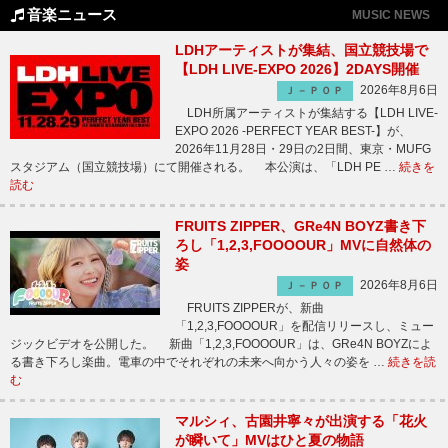
音楽ニュース
MUSIC NEWS
LDHアーティストが集結、国立競技場で
【LDH LIVE-EXPO 2026】2DAYS開催
2026年8月6日
Ｊ－ＰＯＰ
LDH所属アーティストが集結する【LDH LIVE-
EXPO 2026 -PERFECT YEAR BEST-】が、
2026年11月28日・29日の2日間、東京・MUFG
スタジアム（国立競技場）にて開催される。 本公演は、「LDH PE …
続きを
読む
FRUITS ZIPPER、GRe4N BOYZ書き下
ろし「1,2,3,FOOOOUR」MVに自然体の
姿
2026年8月6日
Ｊ－ＰＯＰ
FRUITS ZIPPERが、新曲
「1,2,3,FOOOOUR」を配信リリースし、ミュー
ジックビデオを公開した。 新曲「1,2,3,FOOOOUR」は、GRe4N BOYZによ
る書き下ろし楽曲。電車の中でそれぞれの未来へ向かう人々の姿を …
続きを読
む
マルシィ、古園井寧々が出演する「花火
が瞬いて」MVはひと夏の物語