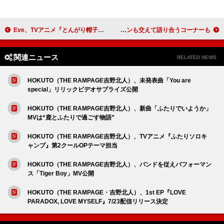
Eve、TVアニメ『とんがり帽子のアトリエ』OPにsuis（ヨルシカ）をゲストボーカルに迎えた新曲書き下ろし
BABYTANTSと飲み語るトークイベント【BABYTANTSとアイドルを語る会】3/17開催決定！ ファンも交えて語り合うコーナーも
関連ニュース
RELATED NEWS
HOKUTO（THE RAMPAGE吉野北人）、未発表曲「You are
special」リリックビデオサプライズ公開
HOKUTO（THE RAMPAGE吉野北人）、新曲「ふたりでいようか」
MVは“鹿とふたりで過ごす物語”
HOKUTO（THE RAMPAGE吉野北人）、TVアニメ『ふたりソロキ
ャンプ』第2クールOPテーマ担当
HOKUTO（THE RAMPAGE吉野北人）、バンドを従えパフォーマン
ス「Tiger Boy」MV公開
HOKUTO（THE RAMPAGE・吉野北人）、1st EP『LOVE
PARADOX, LOVE MYSELF』7/23配信リリース決定