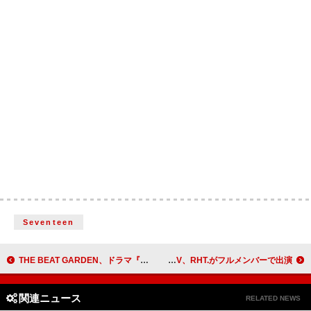
Seventeen
THE BEAT GARDEN、ドラマ『元科捜研の主婦』主題歌「エレメント」MVティザー公開 映像には田中笑太郎（DXTEEN）の姿も
Aile The Shota「開花宣言」MV、RHT.がフルメンバーで出演
関連ニュース
RELATED NEWS