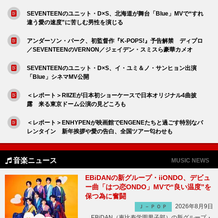
SEVENTEENのユニット・D×S、北海道が舞台「Blue」MVで“すれ
違う愛の速度”に苦しむ男性を演じる
アンダーソン・パーク、初監督作『K-POPS!』予告解禁 ディプロ
／SEVENTEENのVERNON／ジェイデン・スミスら豪華カメオ
SEVENTEENのユニット・D×S、イ・ユミ＆ノ・サンヒョン出演
「Blue」シネマMV公開
＜レポート＞RIIZEが日本初ショーケースで日本オリジナル4曲披
露 来る東京ドーム公演の見どころも
＜レポート＞ENHYPENが映画館でENGENEたちと過ごす特別なバ
レンタイン 新年挨拶や愛の告白、全国ツアー匂わせも
音楽ニュース
MUSIC NEWS
EBiDANの新グループ・iiONDO、デビュ
ー曲「はつ恋ONDO」MVで“良い温度”を
保つ為に奮闘
2026年8月9日
Ｊ－ＰＯＰ
EBiDAN（恵比寿学園男子部）の新グループ・