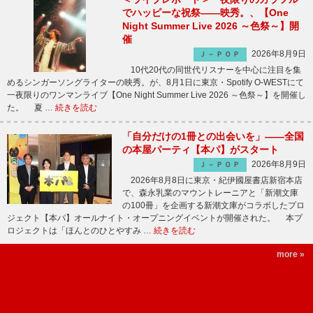
でハッピーな祝祭――映秀。、【One
Night Summer Live 2026 ～色祭～】開
催
2026年8月9日
Ｊ－ＰＯＰ
10代20代の同世代リスナーを中心に注目を集
めるシンガーソングライターの映秀。が、8月1日に東京・Spotify O-WESTにて
一夜限りのワンマンライブ【One Night Summer Live 2026 ～色祭～】を開催し
た。 夏 …
続きを読む
「自分だけの1冊との出会いを」――全国
の本屋パーティ【本パ】がスタート
2026年8月9日
Ｊ－ＰＯＰ
2026年8月8日に東京・紀伊國屋書店新宿本店
で、森永乳業のマウントレーニアと「新潮文庫
の100冊」を企画する新潮文庫がコラボしたプロ
ジェクト【本パ】オールナイト・オープニングイベントが開催された。 本プ
ロジェクトは「ほんとのひとやすみ …
続きを読む
more »