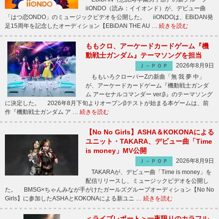
iiONDO（読み：イイオンド）が、デビュー曲
「はつ恋ONDO」のミュージックビデオを公開した。 iiONDOは、EBiDAN発
足15周年を記念したオーディション【EBiDAN THE AU …
続きを読む
ももクロ、アーケードカードゲーム『機
動戦士ガンダム』テーマソングを担当
2026年8月9日
Ｊ－ＰＯＰ
ももいろクローバーZの新曲「無 我 夢 中」
が、アーケードカードゲーム『機動戦士ガンダ
ム アーセナルコマンダー ver.β』のテーマソング
に決定した。 2026年8月下旬よりオープンβテストが始まる本ゲームは、前
作『機動戦士ガンダム ア …
続きを読む
【No No Girls】ASHA＆KOKONAによる
ユニット・TAKARA、デビュー曲「Time
is money」MV公開
2026年8月9日
Ｊ－ＰＯＰ
TAKARAが、デビュー曲「Time is money」を
配信リリースし、ミュージックビデオを公開し
た。 BMSG×ちゃんみなが手がけたガールズグループオーディション【No No
Girls】に参加したASHAとKOKONAによる新ユニ …
続きを読む
＜ライブレポート＞一夜限りのカラフル