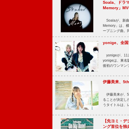
Soala、ド
Memory」M
Soalaが、新曲
Memory」は
ープニング曲。同
yonige、全国
yonigeが、11
yonigeは、東名
後初のワンマン
伊藤美来、5t
伊藤美来が、5t
ることが決定した
うタイトルは、レ
【先ヨミ・デジタル
ング首位を独