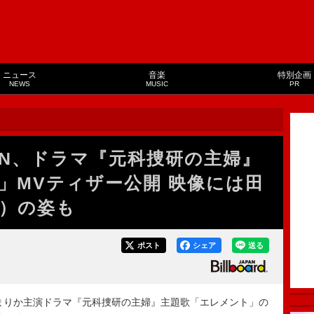
ニュース
音楽
特別企画
NEWS
MUSIC
PR
RDEN、ドラマ『元科捜研の主婦』
」MVティザー公開 映像には田
N）の姿も
ポスト
シェア
送る
、松本まりか主演ドラマ『元科捜研の主婦』主題歌「エレメント」の