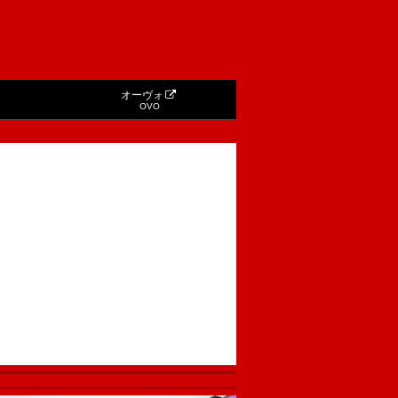
オーヴォ
OVO