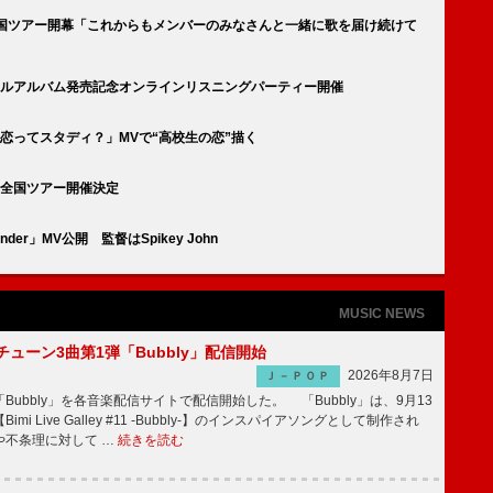
制初の全国ツアー開幕「これからもメンバーのみなさんと一緒に歌を届け続けて
後初のフルアルバム発売記念オンラインリスニングパーティー開催
出演「恋ってスタディ？」MVで“高校生の恋”描く
なる全国ツアー開催決定
Ender」MV公開 監督はSpikey John
MUSIC NEWS
ーチューン3曲第1弾「Bubbly」配信開始
2026年8月7日
Ｊ－ＰＯＰ
Bubbly」を各音楽配信サイトで配信開始した。 「Bubbly」は、9月13
mi Live Galley #11 -Bubbly-】のインスパイアソングとして制作され
や不条理に対して …
続きを読む