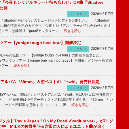
ラマ『今夜もシリアルキラーと待ち合わせ』OP曲「Shadow
V公開
2026年8月7日
Ｊ－ＰＯＰ
「Shadow Memory」のミュージックビデオを公開した。 「Shadow
、横山裕が主演を務めるドラマ『今夜もシリアルキラーと待ち合わせ』のオ
ドラマは講談社『good!アフタヌーン …
続きを読む
ツアー【yonige tough love tour】開催決定
2026年8月7日
Ｊ－ＰＯＰ
月からの全国ツアー【yonige tough love tour】の開催を発表した。
阪ワンマンツアー【yonige one man tour 2026】を開幕。メジャー再契約
ツアー …
続きを読む
hアルバム『39rpm』＆初ベストAL『swirl』発売日決定
2026年8月7日
Ｊ－ＰＯＰ
hアルバム『39rpm』とベストアルバム『swirl』を10月7日に同時発売す
。 伊藤美来は今年アーティスト活動10周年を迎える。『39rpm』とい
コードの回転数を意味する「rpm」に、伊 …
続きを読む
】Travis Japan「On My Road -Stadium ver.-」がDLソ
走中 M!LKの佐野勇斗＆吉田仁人によるユニット曲が追う