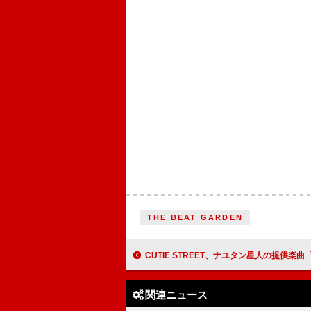
THE BEAT GARDEN
CUTIE STREET、ナユタン星人の提供楽曲「でぃすこみゅーたんと！」アニメー
関連ニュース