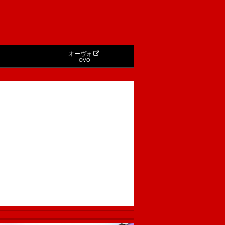
オーヴォ
OVO