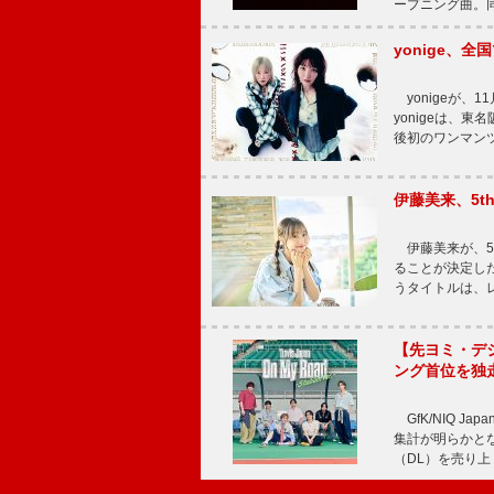
ープニング曲。同
yonige、全国
yonigeが、11
yonigeは、東名
後初のワンマン
伊藤美来、5t
伊藤美来が、5t
ることが決定した
うタイトルは、レ
【先ヨミ・デジタル
ング首位を独
GfK/NIQ J
集計が明らかとなり、T
（DL）を売り上