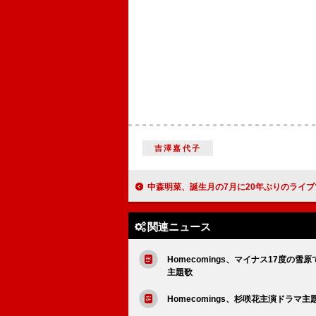
吉澤嘉代子
中森明菜、誕生月の7月に20年ぶりのライ
関連ニュース
Homecomings、マイナス17度の
主題歌
Homecomings、杉咲花主演ドラマ主