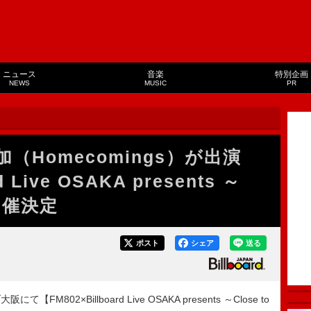
ニュース
音楽
特別企画
NEWS
MUSIC
PR
（Homecomings）が出演
d Live OSAKA presents ～
】開催決定
ポスト
シェア
送る
802×Billboard Live OSAKA presents ～Close to