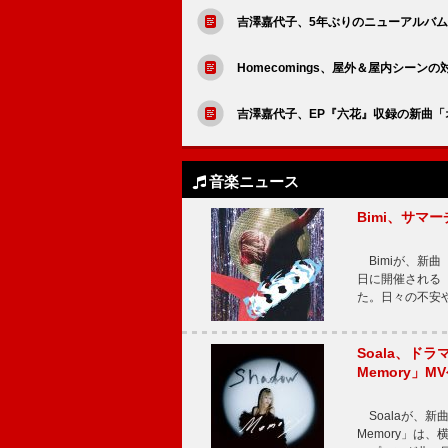
吉澤嘉代子、5年ぶりのニューアルバム
Homecomings、屋外＆屋内シーンの対
吉澤嘉代子、EP『六花』収録の新曲「
音楽ニュース
Bimi、サマ
Bimiが、新曲「
日に開催される【Bi
た。日々の不安
Soala、ド
Memory」M
Soalaが、新曲
Memory」は