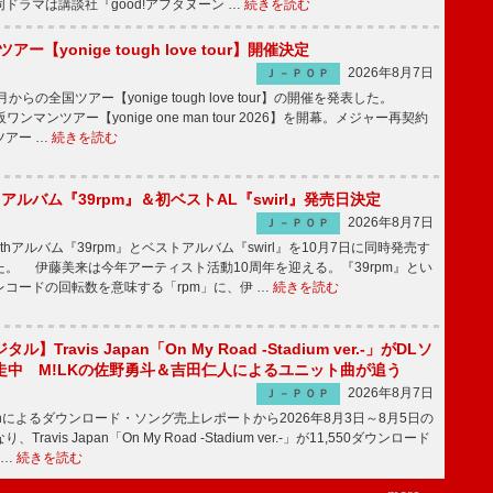
ドラマは講談社『good!アフタヌーン …
続きを読む
ツアー【yonige tough love tour】開催決定
2026年8月7日
Ｊ－ＰＯＰ
月からの全国ツアー【yonige tough love tour】の開催を発表した。
阪ワンマンツアー【yonige one man tour 2026】を開幕。メジャー再契約
ツアー …
続きを読む
hアルバム『39rpm』＆初ベストAL『swirl』発売日決定
2026年8月7日
Ｊ－ＰＯＰ
hアルバム『39rpm』とベストアルバム『swirl』を10月7日に同時発売す
。 伊藤美来は今年アーティスト活動10周年を迎える。『39rpm』とい
コードの回転数を意味する「rpm」に、伊 …
続きを読む
】Travis Japan「On My Road -Stadium ver.-」がDLソ
走中 M!LKの佐野勇斗＆吉田仁人によるユニット曲が追う
2026年8月7日
Ｊ－ＰＯＰ
apanによるダウンロード・ソング売上レポートから2026年8月3日～8月5日の
ravis Japan「On My Road -Stadium ver.-」が11,550ダウンロード
 …
続きを読む