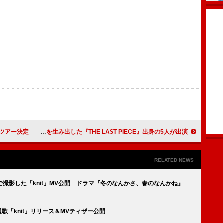
ブツアー決定
BMSG TRAINEEの冠番組『トレハン！』第3弾、STARGLOWを生み出した『THE LAST PIECE』出身の5人が出演
RELATED NEWS
雪原で撮影した「knit」MV公開 ドラマ『冬のなんかさ、春のなんかね』
題歌「knit」リリース＆MVティザー公開