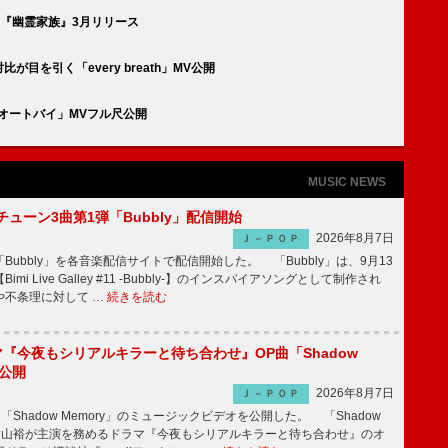
『幽霊家族』3月リリース
比が目を引く「every breath」MV公開
オートバイ」MVフル尺公開
MUSIC NEWS
ーチューン3曲第1弾「Bubbly」配信開始
2026年8月7日
Ｊ－ＰＯＰ
Bubbly」を各音楽配信サイトで配信開始した。 「Bubbly」は、9月13
mi Live Galley #11 -Bubbly-】のインスパイアソングとして制作され
や不条理に対して …
続きを読む
ラマ『今夜もシリアルキラーと待ち合わせ』OP曲「Shadow
V公開
2026年8月7日
Ｊ－ＰＯＰ
「Shadow Memory」のミュージックビデオを公開した。 「Shadow
、横山裕が主演を務めるドラマ『今夜もシリアルキラーと待ち合わせ』のオ