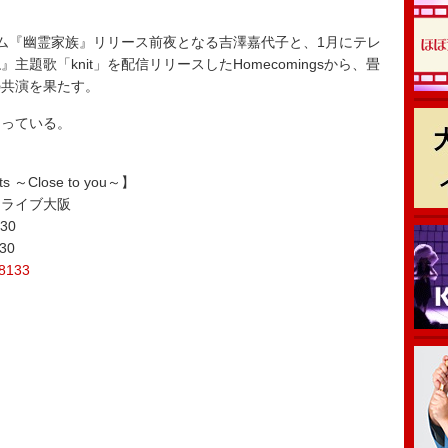
ム『幽霊家族』リリース前夜となる吉澤嘉代子と、1月にテレ
題歌「knit」を配信リリースしたHomecomingsから、畳
の共演を果たす。
っている。
nts ～Close to you～】
ドライブ大阪
30
30
/8133