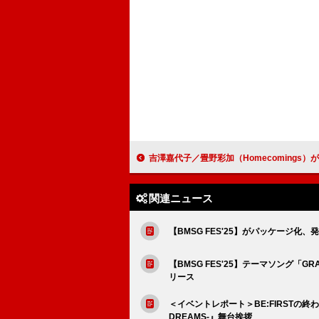
吉澤嘉代子／畳野彩加（Homecomings）が出演【FM802×Billboard Live OSAKA presents ～Close
関連ニュース
【BMSG FES'25】がパッケージ化、発売
【BMSG FES'25】テーマソング「G
リース
＜イベントレポート＞BE:FIRSTの終わらな
DREAMS-』舞台挨拶