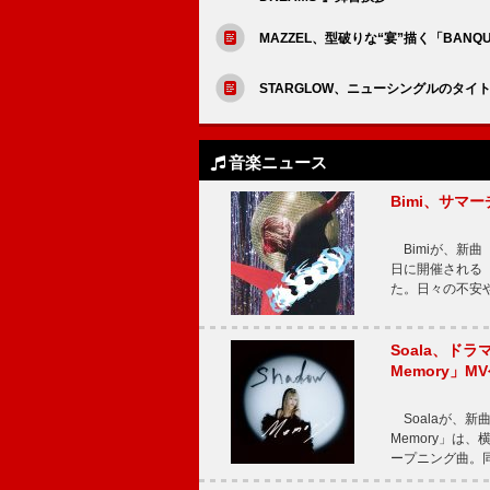
MAZZEL、型破りな“宴”描く「BANQ
STARGLOW、ニューシングルのタ
音楽ニュース
Bimi、サマ
Bimiが、新曲「
日に開催される【Bi
た。日々の不安
Soala、ド
Memory」M
Soalaが、新曲
Memory」は
ープニング曲。同