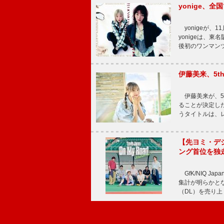
yonige、全国
yonigeが、11
yonigeは、東名
後初のワンマン
伊藤美来、5t
伊藤美来が、5t
ることが決定した
うタイトルは、レ
【先ヨミ・デジタル
ング首位を独
GfK/NIQ J
集計が明らかとなり、T
（DL）を売り上