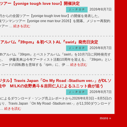
ツアー【yonige tough love tour】開催決定
2026年8月7日
Ｊ－ＰＯＰ
月からの全国ツアー【yonige tough love tour】の開催を発表した。
阪ワンマンツアー【yonige one man tour 2026】を開幕。メジャー再契約
ツアー …
続きを読む
hアルバム『39rpm』＆初ベストAL『swirl』発売日決定
2026年8月7日
Ｊ－ＰＯＰ
hアルバム『39rpm』とベストアルバム『swirl』を10月7日に同時発売す
。 伊藤美来は今年アーティスト活動10周年を迎える。『39rpm』とい
コードの回転数を意味する「rpm」に、伊 …
続きを読む
】Travis Japan「On My Road -Stadium ver.-」がDLソ
走中 M!LKの佐野勇斗＆吉田仁人によるユニット曲が追う
2026年8月7日
Ｊ－ＰＯＰ
apanによるダウンロード・ソング売上レポートから2026年8月3日～8月5日の
ravis Japan「On My Road -Stadium ver.-」が11,550ダウンロード
 …
続きを読む
more »