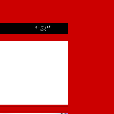
オーヴォ
OVO