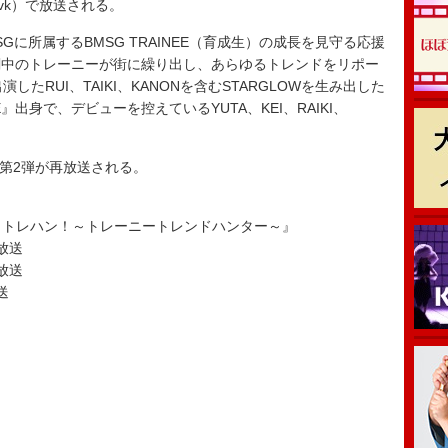
tvk）で放送される。
に所属するBMSG TRAINEE（育成生）の成長を見守る応援
闘中のトレーニーが街に繰り出し、あらゆるトレンドをリポー
たRUI、TAIKI、KANONを含むSTARGLOWを生み出した
CE』出身で、デビューを控えているYUTA、KEI、RAIKI、
は第2弾が再放送される。
NEE トレハン！～トレーニートレンドハンター～』
再放送
再放送
送