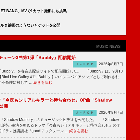
UET BANG」MVで1カット撮影にも挑戦
イトル＆絵画のようなジャケットを公開
MUSIC NEWS
ーチューン3曲第1弾「Bubbly」配信開始
2026年8月7日
Ｊ－ＰＯＰ
Bubbly」を各音楽配信サイトで配信開始した。 「Bubbly」は、9月13
mi Live Galley #11 -Bubbly-】のインスパイアソングとして制作され
や不条理に対して …
続きを読む
ラマ『今夜もシリアルキラーと待ち合わせ』OP曲「Shadow
V公開
2026年8月7日
Ｊ－ＰＯＰ
「Shadow Memory」のミュージックビデオを公開した。 「Shadow
、横山裕が主演を務めるドラマ『今夜もシリアルキラーと待ち合わせ』のオ
ドラマは講談社『good!アフタヌーン …
続きを読む