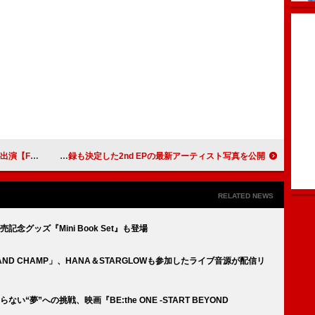
 to you～】開催決定
NiziU、西野カナ「Dear…」カバー収録も決定した2nd EPの最新アーティスト写真を公開
RELATED NEWS
記念グッズ『Mini Book Set』も登場
RAND CHAMP」、HANA＆STARGLOWも参加したライブ音源が配信リ
い“夢”への挑戦、映画『BE:the ONE -START BEYOND