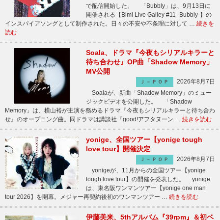
で配信開始した。 「Bubbly」は、9月13日に
開催される【Bimi Live Galley #11 -Bubbly-】の
インスパイアソングとして制作された。日々の不安や不条理に対して …
続きを
読む
Soala、ドラマ『今夜もシリアルキラーと
待ち合わせ』OP曲「Shadow Memory」
MV公開
2026年8月7日
Ｊ－ＰＯＰ
Soalaが、新曲「Shadow Memory」のミュー
ジックビデオを公開した。 「Shadow
Memory」は、横山裕が主演を務めるドラマ『今夜もシリアルキラーと待ち合わ
せ』のオープニング曲。同ドラマは講談社『good!アフタヌーン …
続きを読む
yonige、全国ツアー【yonige tough
love tour】開催決定
2026年8月7日
Ｊ－ＰＯＰ
yonigeが、11月からの全国ツアー【yonige
tough love tour】の開催を発表した。 yonige
は、東名阪ワンマンツアー【yonige one man
tour 2026】を開幕。メジャー再契約後初のワンマンツアー …
続きを読む
伊藤美来、5thアルバム『39rpm』＆初ベ