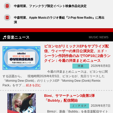
中森明菜、ファンクラブ限定イベント映像作品化決定
中森明菜、Apple Musicのラジオ番組『J-Pop Now Radio』に再出
演
音楽ニュース
MUSIC NEWS
ビヨンセがリミックスEPをサプライズ配
信、ウィーザーの来日公演決定、エド・
シーラン作詞作曲のみでTOP10に2曲ラン
クイン：今週の洋楽まとめニュース
2026年8月8日
洋楽
今週の洋楽まとめニュースは、ビヨンセに関
する話題から。 現地時間2026年8月5日、ビヨンセが、先日リリースした
「Morning Dew (Donk)」のリミックスEP『Morning Dew (Donk) Remix
Pack』をサプ …
続きを読む
Bimi、サマーチューン3曲第1弾
「Bubbly」配信開始
2026年8月7日
Ｊ－ＰＯＰ
Bimiが、新曲「Bubbly」を各音楽配信サイト