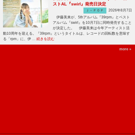
ストAL『swirl』発売日決定
2026年8月7日
Ｊ－ＰＯＰ
伊藤美来が、5thアルバム『39rpm』とベスト
アルバム『swirl』を10月7日に同時発売すること
が決定した。 伊藤美来は今年アーティスト活
動10周年を迎える。『39rpm』というタイトルは、レコードの回転数を意味す
る「rpm」に、伊 …
続きを読む
more »