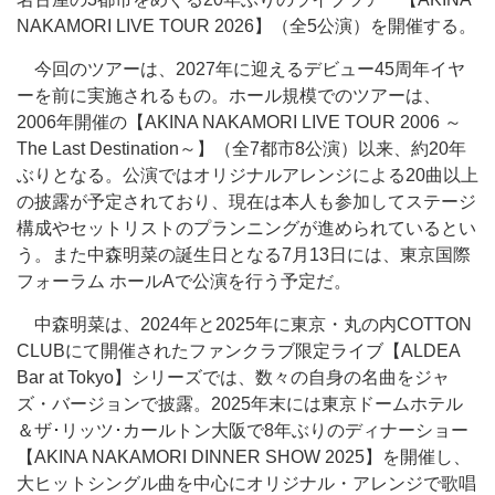
NAKAMORI LIVE TOUR 2026】（全5公演）を開催する。
今回のツアーは、2027年に迎えるデビュー45周年イヤ
ーを前に実施されるもの。ホール規模でのツアーは、
2006年開催の【AKINA NAKAMORI LIVE TOUR 2006 ～
The Last Destination～】（全7都市8公演）以来、約20年
ぶりとなる。公演ではオリジナルアレンジによる20曲以上
の披露が予定されており、現在は本人も参加してステージ
構成やセットリストのプランニングが進められているとい
う。また中森明菜の誕生日となる7月13日には、東京国際
フォーラム ホールAで公演を行う予定だ。
中森明菜は、2024年と2025年に東京・丸の内COTTON
CLUBにて開催されたファンクラブ限定ライブ【ALDEA
Bar at Tokyo】シリーズでは、数々の自身の名曲をジャ
ズ・バージョンで披露。2025年末には東京ドームホテル
＆ザ･リッツ･カールトン大阪で8年ぶりのディナーショー
【AKINA NAKAMORI DINNER SHOW 2025】を開催し、
大ヒットシングル曲を中心にオリジナル・アレンジで歌唱