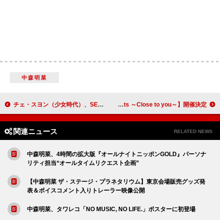
中森明菜
チェ・スヨン（少女時代）、SEKAIプロデューサー代表として『PRODUCE 101 JAPAN 新世界』参加
吉澤嘉代子／畳野彩加（Homecomings）が出演【FM802×Billboard Live OSAKA presents ～Close to you～】開催決定
関連ニュース
RELATED NEWS
中森明菜、4時間の拡大版『オールナイトニッポンGOLD』パーソナ
リティ担当“オールタイムリクエスト企画”
【中森明菜 ザ・ステージ・プラネタリウム】東京会場販売グッズ発
表＆ボイスコメント入りトレーラー映像公開
中森明菜、タワレコ「NO MUSIC, NO LIFE.」ポスターに初登場