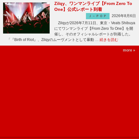
Zilqy、ワンマンライブ【From Zero To
One】公式レポート到着
2026年8月6日
Ｊ－ＰＯＰ
Zilqyが2026年7月11日、東京・Veats Shibuya
にてワンマンライブ【From Zero To One】を開
催し、そのオフィシャルレポートが到着した。
「『Birth of Riot』、Zilqyのムーヴメントとして暴動 …
続きを読む
more »