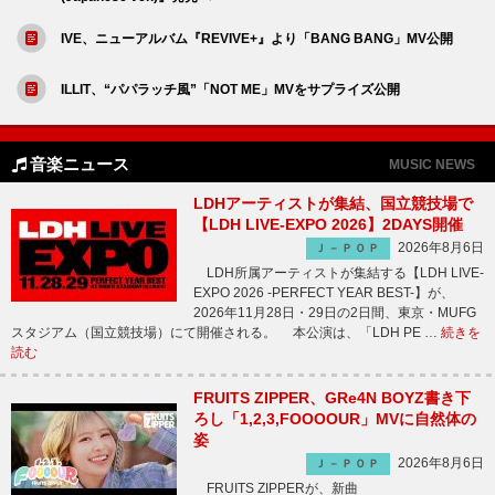
IVE、ニューアルバム『REVIVE+』より「BANG BANG」MV公開
ILLIT、“パパラッチ風”「NOT ME」MVをサプライズ公開
音楽ニュース
MUSIC NEWS
LDHアーティストが集結、国立競技場で
【LDH LIVE-EXPO 2026】2DAYS開催
2026年8月6日
Ｊ－ＰＯＰ
LDH所属アーティストが集結する【LDH LIVE-
EXPO 2026 -PERFECT YEAR BEST-】が、
2026年11月28日・29日の2日間、東京・MUFG
スタジアム（国立競技場）にて開催される。 本公演は、「LDH PE …
続きを
読む
FRUITS ZIPPER、GRe4N BOYZ書き下
ろし「1,2,3,FOOOOUR」MVに自然体の
姿
2026年8月6日
Ｊ－ＰＯＰ
FRUITS ZIPPERが、新曲