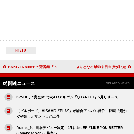
NiziU
BMSG TRAINEEの冠番組『トレハン！』第3弾、STARGLOWを生み出した『THE LAST PIECE』出身の5人が出演
エンター・シカリ、14年ぶりとなる単独来日公演が決定
関連ニュース
RELATED NEWS
IS:SUE、“完全体”での1stアルバム『QUARTET』5月リリース
【ビルボード】MISAMO『PLAY』が総合アルバム首位 映画『超か
ぐや姫！』サントラが上昇
fromis_9、日本デビュー決定 4/1に1st EP『LIKE YOU BETTER
(Japanese ver.)』発売へ