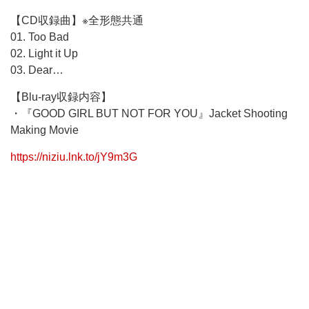
【CD収録曲】※全形態共通
01. Too Bad
02. Light it Up
03. Dear…
【Blu-ray収録内容】
・『GOOD GIRL BUT NOT FOR YOU』Jacket Shooting
Making Movie
https://niziu.lnk.to/jY9m3G