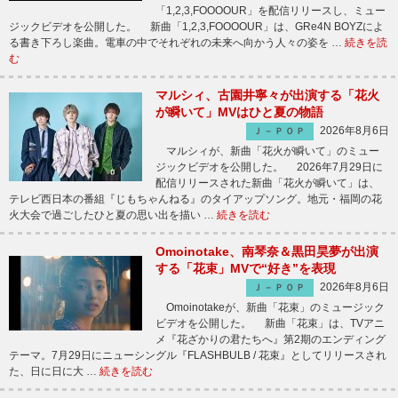
「1,2,3,FOOOOUR」を配信リリースし、ミュー
ジックビデオを公開した。 新曲「1,2,3,FOOOOUR」は、GRe4N BOYZによ
る書き下ろし楽曲。電車の中でそれぞれの未来へ向かう人々の姿を …
続きを読
む
マルシィ、古園井寧々が出演する「花火
が瞬いて」MVはひと夏の物語
2026年8月6日
Ｊ－ＰＯＰ
マルシィが、新曲「花火が瞬いて」のミュー
ジックビデオを公開した。 2026年7月29日に
配信リリースされた新曲「花火が瞬いて」は、
テレビ西日本の番組『じもちゃんねる』のタイアップソング。地元・福岡の花
火大会で過ごしたひと夏の思い出を描い …
続きを読む
Omoinotake、南琴奈＆黒田昊夢が出演
する「花束」MVで“好き”を表現
2026年8月6日
Ｊ－ＰＯＰ
Omoinotakeが、新曲「花束」のミュージック
ビデオを公開した。 新曲「花束」は、TVアニ
メ『花ざかりの君たちへ』第2期のエンディング
テーマ。7月29日にニューシングル『FLASHBULB / 花束』としてリリースされ
た、日に日に大 …
続きを読む