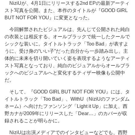
NiziUが、4月1日にリリースする2nd EPの最新アーティ
スト写真を公開。また、本作のタイトルが『GOOD GIRL
BUT NOT FOR YOU』に変更となった。
今回解禁されたビジュアルは、先んじて公開された純白
の衣装とは相反する、オールブラックで統一したクールで
シックな装いに。タイトルトラック「Too Bad」が表すよ
うに、受け身の“いい子”だった自分から一歩踏み出し、主
体的に未来を切り開いていく姿を表現するようなアーティ
スト写真となっており、純白のビジュアルからオールブラ
ックへのビジュアルへと変化するティザー映像も公開中
だ。
そして、『GOOD GIRL BUT NOT FOR YOU』には、タ
イトルトラック「Too Bad」、WithU（NiziUのファンダム
ネーム）へ向けたファンソング「Light it Up」に加え、西
野カナが2009年にリリースした「Dear…」のカバーが収
録されることが明らかに。
NiziUは出演メディアでのインタビューなどでも、西野