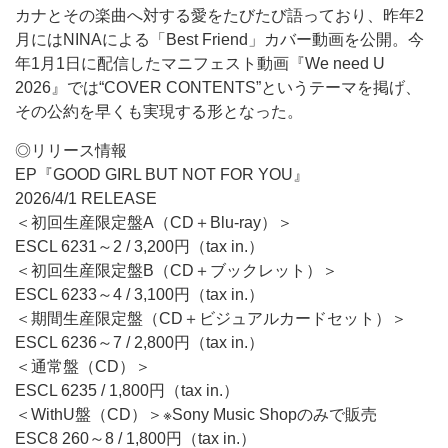
カナとその楽曲へ対する愛をたびたび語っており、昨年2
月にはNINAによる「Best Friend」カバー動画を公開。今
年1月1日に配信したマニフェスト動画『We need U
2026』では“COVER CONTENTS”というテーマを掲げ、
その公約を早くも実現する形となった。
◎リリース情報
EP『GOOD GIRL BUT NOT FOR YOU』
2026/4/1 RELEASE
＜初回生産限定盤A（CD＋Blu-ray）＞
ESCL 6231～2 / 3,200円（tax in.）
＜初回生産限定盤B（CD＋ブックレット）＞
ESCL 6233～4 / 3,100円（tax in.）
＜期間生産限定盤（CD＋ビジュアルカードセット）＞
ESCL 6236～7 / 2,800円（tax in.）
＜通常盤（CD）＞
ESCL 6235 / 1,800円（tax in.）
＜WithU盤（CD）＞※Sony Music Shopのみで販売
ESC8 260～8 / 1,800円（tax in.）