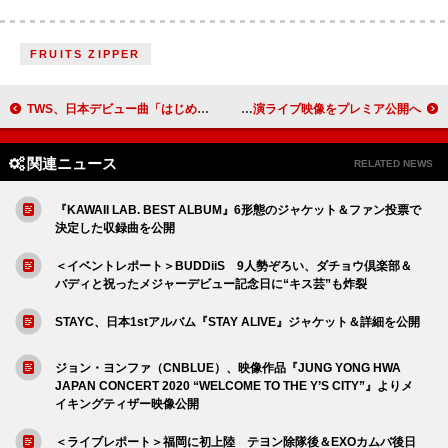
FRUITS ZIPPER
TWS、日本デビュー曲「はじめまして」韓国語バージョンのパフォーマンス映像公開
フレデリック、2025年の全国ツアー【飽くまで創造】東京公演ライブ映像をプレミア公開へ
関連ニュース
RELATED NEWS
『KAWAII LAB. BEST ALBUM』6形態のジャケット＆ファン投票で
決定した収録曲を公開
＜イベントレポート＞BUDDiiS 9人勢ぞろい、ダチョウ倶楽部＆
バディと祝ったメジャーデビュー記念日に“キス芸”も炸裂
STAYC、日本1stアルバム『STAY ALIVE』ジャケット＆詳細を公開
ジョン・ヨンファ（CNBLUE）、映像作品『JUNG YONG HWA
JAPAN CONCERT 2020 “WELCOME TO THE Y’S CITY”』よりメ
イキングティザー映像公開
＜ライブレポート＞福岡に初上陸 テヨン除隊後＆EXOカムバ後日