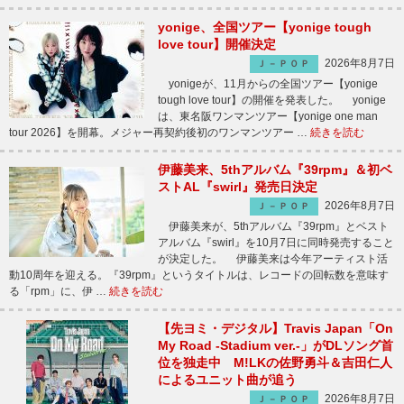
yonige、全国ツアー【yonige tough
love tour】開催決定
2026年8月7日
Ｊ－ＰＯＰ
yonigeが、11月からの全国ツアー【yonige
tough love tour】の開催を発表した。 yonige
は、東名阪ワンマンツアー【yonige one man
tour 2026】を開幕。メジャー再契約後初のワンマンツアー …
続きを読む
伊藤美来、5thアルバム『39rpm』＆初ベ
ストAL『swirl』発売日決定
2026年8月7日
Ｊ－ＰＯＰ
伊藤美来が、5thアルバム『39rpm』とベスト
アルバム『swirl』を10月7日に同時発売すること
が決定した。 伊藤美来は今年アーティスト活
動10周年を迎える。『39rpm』というタイトルは、レコードの回転数を意味す
る「rpm」に、伊 …
続きを読む
【先ヨミ・デジタル】Travis Japan「On
My Road -Stadium ver.-」がDLソング首
位を独走中 M!LKの佐野勇斗＆吉田仁人
によるユニット曲が追う
2026年8月7日
Ｊ－ＰＯＰ