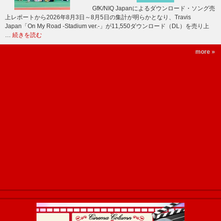
GfK/NIQ Japanによるダウンロード・ソング売
上レポートから2026年8月3日～8月5日の集計が明らかとなり、Travis
Japan「On My Road -Stadium ver.-」が11,550ダウンロード（DL）を売り上
…
続きを読む
more »