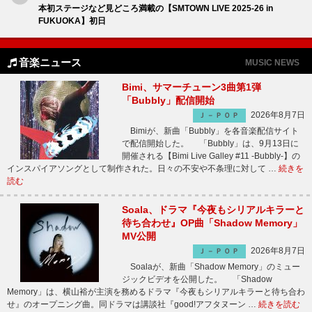
本初ステージなど見どころ満載の【SMTOWN LIVE 2025-26 in
FUKUOKA】初日
音楽ニュース
MUSIC NEWS
Bimi、サマーチューン3曲第1弾
「Bubbly」配信開始
2026年8月7日
Ｊ－ＰＯＰ
Bimiが、新曲「Bubbly」を各音楽配信サイト
で配信開始した。 「Bubbly」は、9月13日に
開催される【Bimi Live Galley #11 -Bubbly-】の
インスパイアソングとして制作された。日々の不安や不条理に対して …
続きを
読む
Soala、ドラマ『今夜もシリアルキラーと
待ち合わせ』OP曲「Shadow Memory」
MV公開
2026年8月7日
Ｊ－ＰＯＰ
Soalaが、新曲「Shadow Memory」のミュー
ジックビデオを公開した。 「Shadow
Memory」は、横山裕が主演を務めるドラマ『今夜もシリアルキラーと待ち合わ
せ』のオープニング曲。同ドラマは講談社『good!アフタヌーン …
続きを読む