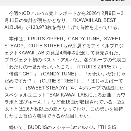
今週のCDアルバム売上レポートから2026年2月9日～2
月11日の集計が明らかとなり、『KAWAII LAB. BEST
ALBUM』が133,973枚を売り上げて首位を走っている。
本作は、FRUITS ZIPPER、CANDY TUNE、SWEET
STEADY、CUTIE STREETらが所属するアイドルプロジ
ェクトKAWAII LAB.の発足4周年を記念して発売された、
プロジェクト初のベスト・アルバム。各グループの代表曲
「わたしの一番かわいいところ」（FRUITS ZIPPER）、
「倍倍FIGHT!」（CANDY TUNE）、「かわいいだけじゃ
だめですか？」（CUTIE STREET）、「ぱじゃまぱーて
ぃー！」（SWEET STEADY）や、4グループで結成した
スペシャルユニットTEAM KAWAII LAB.による新曲「カワ
ラボとばびゅーん！」など全16曲が収録されている。2位
以下とは2.6万枚以上の差となっており、この勢いを維持
したまま首位を獲得できるか注目したい。
続いて、BUDDiiSのメジャー1stアルバム『THIS IS