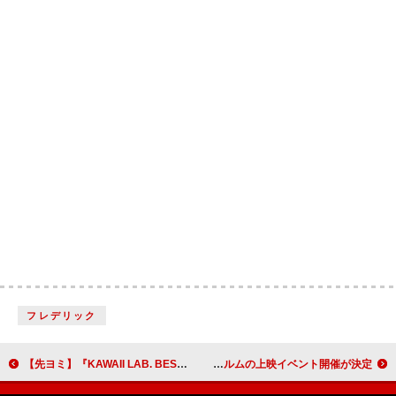
フレデリック
【先ヨミ】『KAWAII LAB. BEST ALBUM』が13.3万枚で首位走行中 BUDDiiSが追う＜2/12訂正＞
ブリング・ミー・ザ・ホライズン、サンパウロ公演を収録した初のライブ・フィルムの上映イベント開催が決定