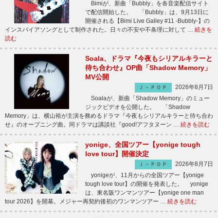
Bimiが、新曲「Bubbly」を各音楽配信サイト
で配信開始した。 「Bubbly」は、9月13日に
開催される【Bimi Live Galley #11 -Bubbly-】の
インスパイアソングとして制作された。日々の不安や不条理に対して …
続きを
読む
Soala、ドラマ『今夜もシリアルキラーと
待ち合わせ』OP曲「Shadow Memory」
MV公開
2026年8月7日
Ｊ－ＰＯＰ
Soalaが、新曲「Shadow Memory」のミュー
ジックビデオを公開した。 「Shadow
Memory」は、横山裕が主演を務めるドラマ『今夜もシリアルキラーと待ち合わ
せ』のオープニング曲。同ドラマは講談社『good!アフタヌーン …
続きを読む
yonige、全国ツアー【yonige tough
love tour】開催決定
2026年8月7日
Ｊ－ＰＯＰ
yonigeが、11月からの全国ツアー【yonige
tough love tour】の開催を発表した。 yonige
は、東名阪ワンマンツアー【yonige one man
tour 2026】を開幕。メジャー再契約後初のワンマンツアー …
続きを読む