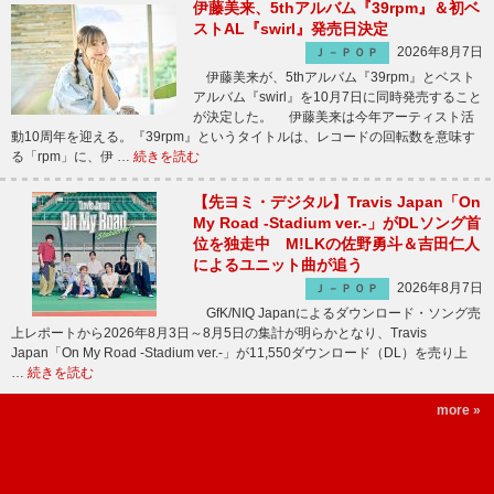
伊藤美来、5thアルバム『39rpm』＆初ベ
ストAL『swirl』発売日決定
2026年8月7日
Ｊ－ＰＯＰ
伊藤美来が、5thアルバム『39rpm』とベスト
アルバム『swirl』を10月7日に同時発売すること
が決定した。 伊藤美来は今年アーティスト活
動10周年を迎える。『39rpm』というタイトルは、レコードの回転数を意味す
る「rpm」に、伊 …
続きを読む
【先ヨミ・デジタル】Travis Japan「On
My Road -Stadium ver.-」がDLソング首
位を独走中 M!LKの佐野勇斗＆吉田仁人
によるユニット曲が追う
2026年8月7日
Ｊ－ＰＯＰ
GfK/NIQ Japanによるダウンロード・ソング売
上レポートから2026年8月3日～8月5日の集計が明らかとなり、Travis
Japan「On My Road -Stadium ver.-」が11,550ダウンロード（DL）を売り上
…
続きを読む
more »