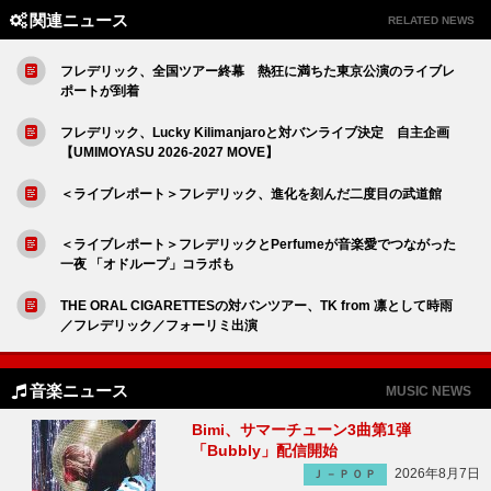
関連ニュース
RELATED NEWS
フレデリック、全国ツアー終幕 熱狂に満ちた東京公演のライブレ
ポートが到着
フレデリック、Lucky Kilimanjaroと対バンライブ決定 自主企画
【UMIMOYASU 2026-2027 MOVE】
＜ライブレポート＞フレデリック、進化を刻んだ二度目の武道館
＜ライブレポート＞フレデリックとPerfumeが音楽愛でつながった
一夜 「オドループ」コラボも
THE ORAL CIGARETTESの対バンツアー、TK from 凛として時雨
／フレデリック／フォーリミ出演
音楽ニュース
MUSIC NEWS
Bimi、サマーチューン3曲第1弾
「Bubbly」配信開始
2026年8月7日
Ｊ－ＰＯＰ