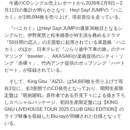
今週のCDシングル売上レポートから2026年2月9日～2
月11日の集計が明らかとなり、Hey! Say! JUMPの『ハニ
カミ』が198,094枚を売り上げ、現在首位を走っている。
『ハニカミ』はHey! Say! JUMPの通算36枚目となるシ
ングルだ。伊野尾慧と松本穂香がW主演を務めるドラマ
『50分間の恋人』の主題歌に起用されている表題曲「ハニ
カミ」のほか、日本テレビ『ぶらり途中下車の旅』のテー
マソング「traveler」、AKASAKIが楽曲提供のシティ・ソ
ング「赤裸々」、竹内アンナ提供のポップソング「ハート
ビート」が収録されている。
そして、King Gnu『AIZO』は54,693枚を売り上げて現
在2位に。全3形態でのCD発売となっており、期間生産限
定盤は『呪術廻戦』原作者である芥見下々による描き下ろ
しスペシャルパッケージ、初回生産限定盤には【KING
GNU LIVEHOUSE TOUR 2025 CLUB GNU EDITION】の
ライブ映像を収録したBlu-rayが同梱された仕様となって
いる。