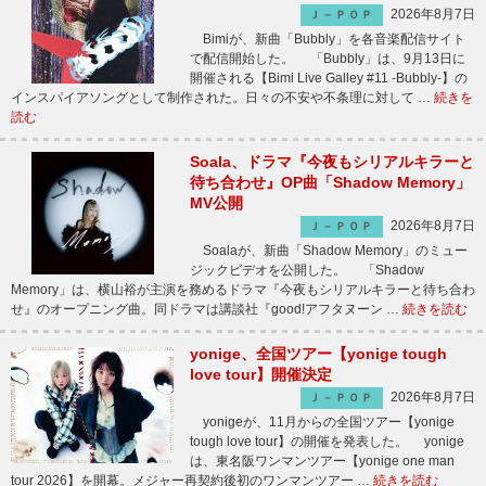
2026年8月7日
Ｊ－ＰＯＰ
Bimiが、新曲「Bubbly」を各音楽配信サイト
で配信開始した。 「Bubbly」は、9月13日に
開催される【Bimi Live Galley #11 -Bubbly-】の
インスパイアソングとして制作された。日々の不安や不条理に対して …
続きを
読む
Soala、ドラマ『今夜もシリアルキラーと
待ち合わせ』OP曲「Shadow Memory」
MV公開
2026年8月7日
Ｊ－ＰＯＰ
Soalaが、新曲「Shadow Memory」のミュー
ジックビデオを公開した。 「Shadow
Memory」は、横山裕が主演を務めるドラマ『今夜もシリアルキラーと待ち合わ
せ』のオープニング曲。同ドラマは講談社『good!アフタヌーン …
続きを読む
yonige、全国ツアー【yonige tough
love tour】開催決定
2026年8月7日
Ｊ－ＰＯＰ
yonigeが、11月からの全国ツアー【yonige
tough love tour】の開催を発表した。 yonige
は、東名阪ワンマンツアー【yonige one man
tour 2026】を開幕。メジャー再契約後初のワンマンツアー …
続きを読む