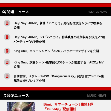
関連ニュース
RELATED NEWS
Hey! Say! JUMP、新曲「ハニカミ」先行配信決定＆ライブ映像を
公開
Hey! Say! JUMP、SG『ハニカミ』特典映像の追加収録が決定／“鍋
パーティー”の予告公開
King Gnu、ニューシングル『AIZO』パッケージデザインを公開
King Gnu、演奏シーン×衝撃的なCGシーンが交差する「AIZO」MV
公開
岩橋玄樹、メジャー1stSG『Dangerous Key』発売日にYouTube生
配信＆MVプレミア公開
音楽ニュース
MUSIC NEWS
Bimi、サマーチューン3曲第1弾
「Bubbly」配信開始