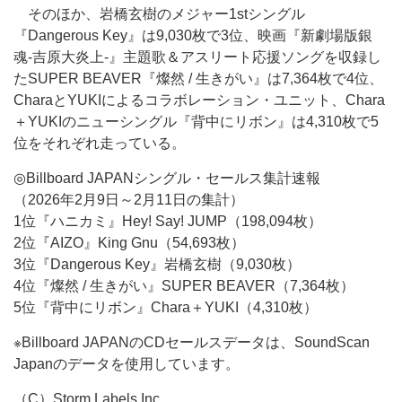
そのほか、岩橋玄樹のメジャー1stシングル
『Dangerous Key』は9,030枚で3位、映画『新劇場版銀
魂-吉原大炎上-』主題歌＆アスリート応援ソングを収録し
たSUPER BEAVER『燦然 / 生きがい』は7,364枚で4位、
CharaとYUKIによるコラボレーション・ユニット、Chara
＋YUKIのニューシングル『背中にリボン』は4,310枚で5
位をそれぞれ走っている。
◎Billboard JAPANシングル・セールス集計速報
（2026年2月9日～2月11日の集計）
1位『ハニカミ』Hey! Say! JUMP（198,094枚）
2位『AIZO』King Gnu（54,693枚）
3位『Dangerous Key』岩橋玄樹（9,030枚）
4位『燦然 / 生きがい』SUPER BEAVER（7,364枚）
5位『背中にリボン』Chara＋YUKI（4,310枚）
※Billboard JAPANのCDセールスデータは、SoundScan
Japanのデータを使用しています。
（C）Storm Labels Inc.