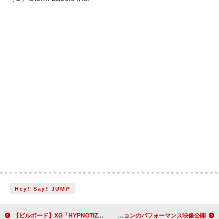
Hey! Say! JUMP
【ビルボード】XG「HYPNOTIZE」グローバル・ジャパン・ソングス2週連続首位 ONE OR EIGHTが自身初のトップ20入り
TWS、日本デビュー曲「はじめまして」韓国語バージョンのパフォーマンス映像公開