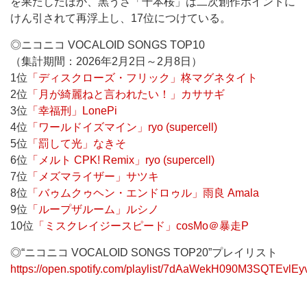
を果たしたほか、黒うさ「千本桜」は二次創作ポイントに
けん引されて再浮上し、17位につけている。
◎ニコニコ VOCALOID SONGS TOP10
（集計期間：2026年2月2日～2月8日）
1位
「ディスクローズ・フリック」柊マグネタイト
2位
「月が綺麗ねと言われたい！」カササギ
3位
「幸福刑」LonePi
4位
「ワールドイズマイン」ryo (supercell)
5位
「罰して光」なきそ
6位
「メルト CPK! Remix」ryo (supercell)
7位
「メズマライザー」サツキ
8位
「バゥムクゥヘン・エンドロゥル」雨良 Amala
9位
「ループザルーム」ルシノ
10位
「ミスクレイジースピード」cosMo＠暴走P
◎“ニコニコ VOCALOID SONGS TOP20”プレイリスト
https://open.spotify.com/playlist/7dAaWekH090M3SQTEvlEy