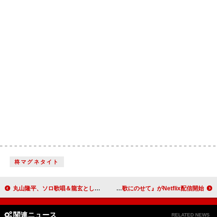
柊マグネタイト
丸山隆平、ソロ歌唱＆龍玄とし（Toshl）とデュエットも テレ東『最強ヒット曲100連発』に出演
パール・ジャムのエディ・ヴェダー、難病患者の日常描くドキュメンタリー『マター・オブ・タイム: 希望を歌にのせて』がNetflix配信開始
関連ニュース
RELATED NEWS