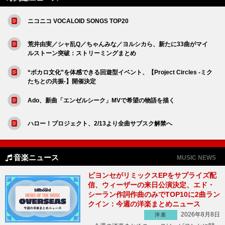
ニコニコ VOCALOID SONGS TOP20
荒井由実／シャ乱Q／ちゃんみな／ヨルシカら、新たに33曲がマイ
ルストーン突破：ストリーミングまとめ
“ボカロ文化”を体感できる回遊型イベント、【Project Circles -ミク
たちとの共振-】開催決定
Ado、新曲「エンゼルシーク」MVで希望の物語を描く
ハロー！プロジェクト、2/13より全曲サブスク解禁へ
音楽ニュース
MUSIC NEWS
ビヨンセがリミックスEPをサプライズ配
信、ウィーザーの来日公演決定、エド・
シーラン作詞作曲のみでTOP10に2曲ラン
クイン：今週の洋楽まとめニュース
2026年8月8日
洋楽