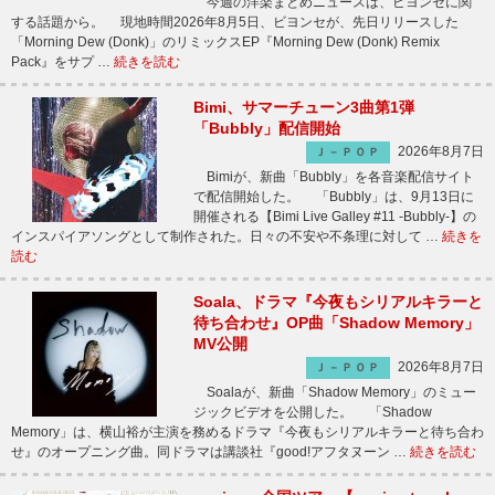
今週の洋楽まとめニュースは、ビヨンセに関
する話題から。 現地時間2026年8月5日、ビヨンセが、先日リリースした
「Morning Dew (Donk)」のリミックスEP『Morning Dew (Donk) Remix
Pack』をサプ …
続きを読む
Bimi、サマーチューン3曲第1弾
「Bubbly」配信開始
2026年8月7日
Ｊ－ＰＯＰ
Bimiが、新曲「Bubbly」を各音楽配信サイト
で配信開始した。 「Bubbly」は、9月13日に
開催される【Bimi Live Galley #11 -Bubbly-】の
インスパイアソングとして制作された。日々の不安や不条理に対して …
続きを
読む
Soala、ドラマ『今夜もシリアルキラーと
待ち合わせ』OP曲「Shadow Memory」
MV公開
2026年8月7日
Ｊ－ＰＯＰ
Soalaが、新曲「Shadow Memory」のミュー
ジックビデオを公開した。 「Shadow
Memory」は、横山裕が主演を務めるドラマ『今夜もシリアルキラーと待ち合わ
せ』のオープニング曲。同ドラマは講談社『good!アフタヌーン …
続きを読む