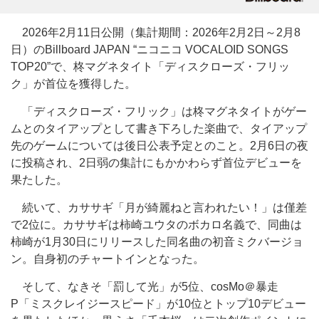
2026年2月11日公開（集計期間：2026年2月2日～2月8
日）のBillboard JAPAN “ニコニコ VOCALOID SONGS
TOP20”で、柊マグネタイト「ディスクローズ・フリッ
ク」が首位を獲得した。
「ディスクローズ・フリック」は柊マグネタイトがゲー
ムとのタイアップとして書き下ろした楽曲で、タイアップ
先のゲームについては後日公表予定とのこと。2月6日の夜
に投稿され、2日弱の集計にもかかわらず首位デビューを
果たした。
続いて、カササギ「月が綺麗ねと言われたい！」は僅差
で2位に。カササギは柿崎ユウタのボカロ名義で、同曲は
柿崎が1月30日にリリースした同名曲の初音ミクバージョ
ン。自身初のチャートインとなった。
そして、なきそ「罰して光」が5位、cosMo＠暴走
P「ミスクレイジースピード」が10位とトップ10デビュー