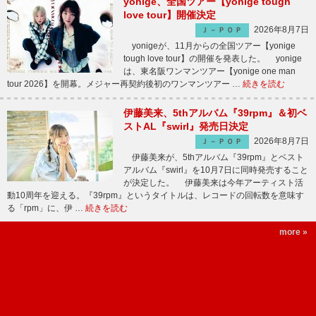
yonige、全国ツアー【yonige tough
love tour】開催決定
2026年8月7日
Ｊ－ＰＯＰ
yonigeが、11月からの全国ツアー【yonige
tough love tour】の開催を発表した。 yonige
は、東名阪ワンマンツアー【yonige one man
tour 2026】を開幕。メジャー再契約後初のワンマンツアー …
続きを読む
伊藤美来、5thアルバム『39rpm』＆初ベ
ストAL『swirl』発売日決定
2026年8月7日
Ｊ－ＰＯＰ
伊藤美来が、5thアルバム『39rpm』とベスト
アルバム『swirl』を10月7日に同時発売すること
が決定した。 伊藤美来は今年アーティスト活
動10周年を迎える。『39rpm』というタイトルは、レコードの回転数を意味す
る「rpm」に、伊 …
続きを読む
more »